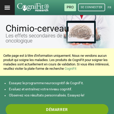
PRO
SE CONNECTER
FRA
Chimio-cerveau
Les effets secondaires de la chimiothérapie
oncologique
Cette page est à titre d'information uniquement. Nous ne vendons aucun
produit qui soigne les maladies. Les produits de CogniFit pour soigner les
maladies sont actuellement en cours de validation. Si vous êtes intéressé,
veuillez visiter la plate-forme de recherche
CogniFit
Essayez le programme neurocognitif de CogniFit.
Evaluez et entraînez votre niveau cognitif.
Observez vos résultats personnalisés. Essayez-le!
DÉMARRER