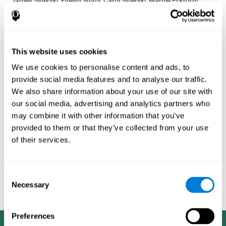
James Siberski, Evelyn Shatil, Carol Siberski, Margie Eckroth-
Bucher, Aubrey French, Sara Horton, Rachel F. Loefflad, Phillip
Rouse. Computer-Based Cognitive Training for Individuals With
Intellectual and Developmental Disabilities: Pilot Study - The
American Journal of Alzheimer’s Disease & Other Dementias
2014; doi: 10.1177/1533317514539376
This website uses cookies
Preiss M, Shatil E, Cermakova R, Cimermannova D, Flesher I
We use cookies to personalise content and ads, to
(2013), Entraînement cognitif personnalisé dans les troubles
provide social media features and to analyse our traffic.
unipolaires et bipolaires : une étude du fonctionnement cognitif.
We also share information about your use of our site with
Frontiers in Human Neuroscience doi:
our social media, advertising and analytics partners who
10.3389/fnhum.2013.00108.
may combine it with other information that you’ve
Shatil E, A Metzer, Horvitz O, Miller R. - Basado en el
provided to them or that they’ve collected from your use
entrenamiento personalizado cognitivo en el hogar de pacientes
of their services.
con EM: Un estudio de la adherencia y el rendimiento cognitivo -
Neurorehabilitación 2010; 26:143-53.
Evelyn Shatil, Jaroslava Mikulecká, Francesco Bellotti, Vladimír
Consent
Burěs - Novel Television-Based Cognitive Training Improves
Necessary
Selection
Working Memory and Executive Function - PLoS ONE July 03,
2014. 10.1371/journal.pone.0101472
Preferences