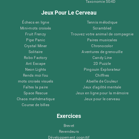
Taxonomie SG4D
Jeux Pour Le Cerveau
Échecs en ligne
Tennis mélodique
Mini-mots croisés
Scrambled
Fruit Frenzy
Trouvez votre animal de compagnie
Pipe Panic
Paires musicales
Crystal Miner
Chronocolor
Solitaire
Aventures de grenouille
Robo Factory
Candy Line
Ant Escape
2D Puzzle
Neon Lights
Pingouin Explorateur
Rends moi fou
Chiffres
mots croisés visuels
Abeille de Couleur
Faîtes la paire
Jeux d'agilité mentale
Space Rescue
Jeux en ligne pour la mémoire
Chaos mathématique
Jeux pour le cerveau
Course de billes
Exercices
Brevet
Revendeurs
Développement cognitif