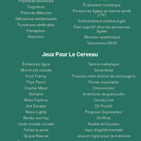
Plasticité neuronale
Évaluation holistique
Cognition
Personnes âgées en bonne santé
Perte de Mémoire
(iTV)
Déficience intellectuelle
Entraînement adultes âgés
Functions cérébrales
État cognitif chez les personnes
Perception
âgées
Attention
Révision systémique
Taxonomie SG4D
Jeux Pour Le Cerveau
Échecs en ligne
Tennis mélodique
Mini-mots croisés
Scrambled
Fruit Frenzy
Trouvez votre animal de compagnie
Pipe Panic
Paires musicales
Crystal Miner
Chronocolor
Solitaire
Aventures de grenouille
Robo Factory
Candy Line
Ant Escape
2D Puzzle
Neon Lights
Pingouin Explorateur
Rends moi fou
Chiffres
mots croisés visuels
Abeille de Couleur
Faîtes la paire
Jeux d'agilité mentale
Space Rescue
Jeux en ligne pour la mémoire