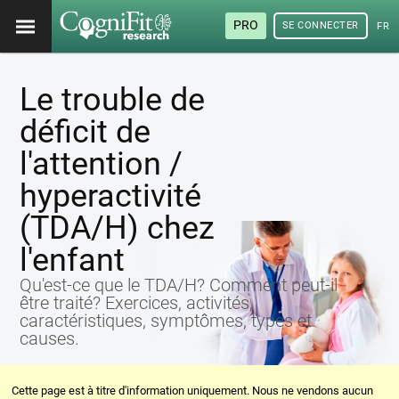
PRO
SE CONNECTER
FRA
Le trouble de
déficit de
l'attention /
hyperactivité
(TDA/H) chez
l'enfant
Qu'est-ce que le TDA/H? Comment peut-il
être traité? Exercices, activités,
caractéristiques, symptômes, types et
causes.
Cette page est à titre d'information uniquement. Nous ne vendons aucun