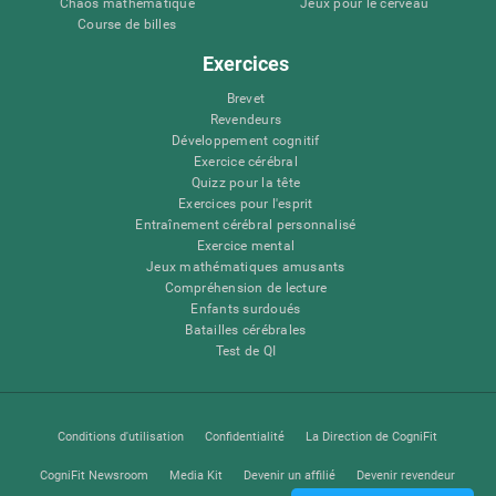
Chaos mathématique
Jeux pour le cerveau
Course de billes
Exercices
Brevet
Revendeurs
Développement cognitif
Exercice cérébral
Quizz pour la tête
Exercices pour l'esprit
Entraînement cérébral personnalisé
Exercice mental
Jeux mathématiques amusants
Compréhension de lecture
Enfants surdoués
Batailles cérébrales
Test de QI
Conditions d'utilisation
Confidentialité
La Direction de CogniFit
CogniFit Newsroom
Media Kit
Devenir un affilié
Devenir revendeur