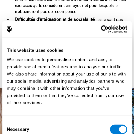
exercices qu'ils considèrent ennuyeux et pour lesquels ils
n'obtiendront pas de récompense.
Difficultés d'intégration et de sociabilité
: Ils ne sont pas
empathiques et ont du mal à interpréter les expressions
faciales (sourire, visage énervé, etc.). Ils sont souvent
impertinents, ce qui expliauent que les autres enfants se
lassent de leur comportement.
This website uses cookies
Très mauvais perdants aux jeux et sports
: Ils s'énervent et
se disputent facilement car leur cerveau est incapable
We use cookies to personalise content and ads, to
d'analyser la situation et d'anticiper les conséquences.
provide social media features and to analyse our traffic.
Ils peuvent se mettre en danger
: Ils ne sont pas conscients
We also share information about your use of our site with
de la menace et de la dangerosité de leurs actes.
our social media, advertising and analytics partners who
may combine it with other information that you’ve
provided to them or that they’ve collected from your use
of their services.
Consent
Necessary
Selection