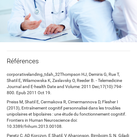
Références
corporativelanding_tdah_32Thompson HJ, Demiris G, Rue T,
Shatil E, Wilamowska K, Zaslavsky O, Reeder B. - Telemedicine
Journal and E-health Date and Volume: 2011 Dec;17(10):794-
800. Epub 2011 Oct 19.
Preiss M, Shatil E, Cermakova R, Cimermannova D, Flesher I
(2013), Entraînement cognitif personnalisé dans les troubles
unipolaires et bipolaires : une étude du fonctionnement cognitif.
Frontiers in Human Neuroscience doi:
10.3389/fnhum.2013.00108.
Peretz C, AD Korczyn, E Shatil, V Aharonson, Birnboim S, N. Giladi