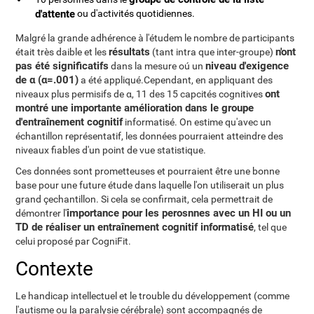
d'attente
ou d'activités quotidiennes.
Malgré la grande adhérence à l'étudem le nombre de participants
résultats
n'ont
était très daible et les
(tant intra que inter-groupe)
pas été significatifs
niveau d'exigence
dans la mesure oú un
de α (α=.001)
a été appliqué.Cependant, en appliquant des
ont
niveaux plus permisifs de α, 11 des 15 capcités cognitives
montré une importante amélioration dans le groupe
d'entraînement cognitif
informatisé. On estime qu'avec un
échantillon représentatif, les données pourraient atteindre des
niveaux fiables d'un point de vue statistique.
Ces données sont prometteuses et pourraient être une bonne
base pour une future étude dans laquelle l'on utiliserait un plus
grand çechantillon. Si cela se confirmait, cela permettrait de
importance pour les perosnnes avec un HI ou un
démontrer l'
TD de réaliser un entraînement cognitif informatisé
, tel que
celui proposé par CogniFit.
Contexte
Le handicap intellectuel et le trouble du développement (comme
l'autisme ou la paralysie cérébrale) sont accompagnés de