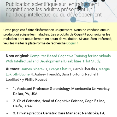
Publication scientifique sur l'entraînement
cognitif chez les adultes présentant un
handicap intellectuel ou du développement
Cette page est à titre d'information uniquement. Nous ne vendons aucun
produit qui soigne les maladies. Les produits de CogniFit pour soigner les
maladies sont actuellement en cours de validation. Si vous êtes intéressé,
veuillez visiter la plate-forme de recherche
CogniFit
Nom original
:
Computer-Based Cognitive Training for Individuals
With Intellectual and Developmental Disabilities: Pilot Study
.
Autores
:
James Siberski
1,
Evelyn Shatil
2, Carol Siberski3,
Margie
Eckroth-Bucher
4, Aubrey French5, Sara Horton6, Rachel F.
Loefflad7 y Phillip Rouse8.
1. Assistant Professor Gerontology, Misericordia Univesristy,
Dallas, PA, USA.
2. Chief Scientist, Head of Cognitive Science, CogniFit Inc,
Haifa, Israel.
3. Private practice Geriatric Care Manager, Nanticoke, PA,