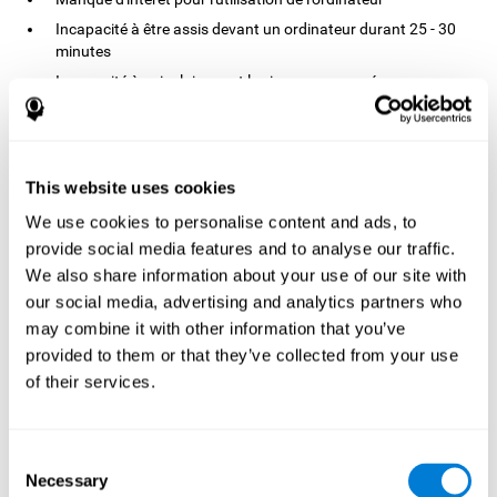
Incapacité à être assis devant un ordinateur durant 25 - 30
minutes
Incapacité à voir clairement les images sur un écran
d'ordinateur
On a expliqué aux participants les objectifs et les exigences de
l'étude. Les tuteurs des participants ont signé leur consentement.
La Misercordia University a approuvé le déroulement de l'étude.
This website uses cookies
Design
We use cookies to personalise content and ads, to
provide social media features and to analyse our traffic.
design aveugle et aléatoire
Un
a été appliqué pour cette étude.
We also share information about your use of our site with
Les particpants ont été répartis aléatoirement dans l'un des trois
groupes :
our social media, advertising and analytics partners who
may combine it with other information that you’ve
Entraînement cognitif informatisé (avec CogniFit).
provided to them or that they’ve collected from your use
Groupe de contrôle (avec des jeux vidéo)
of their services.
Groupe de contrôle de liste d'attente.
Les participants ignoraient à quel groupe ils appartenaient, mais
les chercheurs le savaient. Les activités de jeux vidéo ont été
Consent
conçues de façon à ce qu'elles ressemblent aux activités du
Necessary
Selection