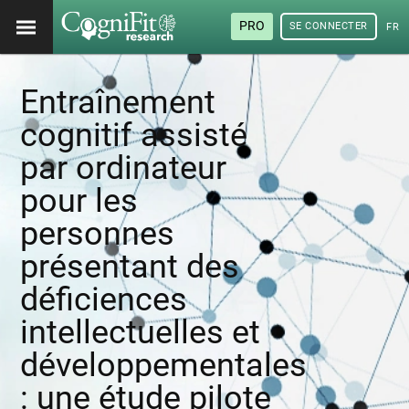
PRO
SE CONNECTER
FRA
Entraînement
cognitif assisté
par ordinateur
pour les
personnes
présentant des
déficiences
intellectuelles et
développementales
: une étude pilote