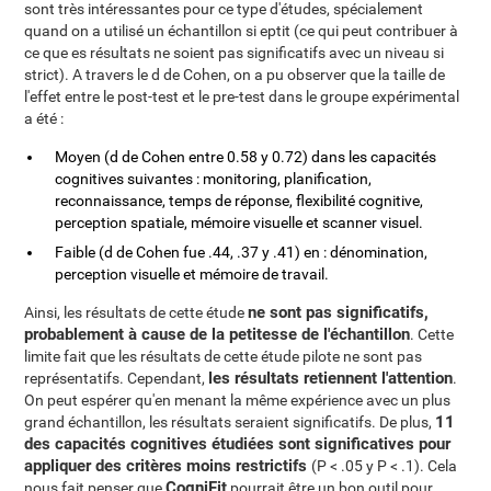
sont très intéressantes pour ce type d'études, spécialement
quand on a utilisé un échantillon si eptit (ce qui peut contribuer à
ce que es résultats ne soient pas significatifs avec un niveau si
strict). A travers le d de Cohen, on a pu observer que la taille de
l'effet entre le post-test et le pre-test dans le groupe expérimental
a été :
Moyen (d de Cohen entre 0.58 y 0.72) dans les capacités
cognitives suivantes : monitoring, planification,
reconnaissance, temps de réponse, flexibilité cognitive,
perception spatiale, mémoire visuelle et scanner visuel.
Faible (d de Cohen fue .44, .37 y .41) en : dénomination,
perception visuelle et mémoire de travail.
ne sont pas significatifs,
Ainsi, les résultats de cette étude
probablement à cause de la petitesse de l'échantillon
. Cette
limite fait que les résultats de cette étude pilote ne sont pas
les résultats retiennent l'attention
représentatifs. Cependant,
.
On peut espérer qu'en menant la même expérience avec un plus
11
grand échantillon, les résultats seraient significatifs. De plus,
des capacités cognitives étudiées sont significatives pour
appliquer des critères moins restrictifs
(P < .05 y P < .1). Cela
CogniFit
nous fait penser que
pourrait être un bon outil pour