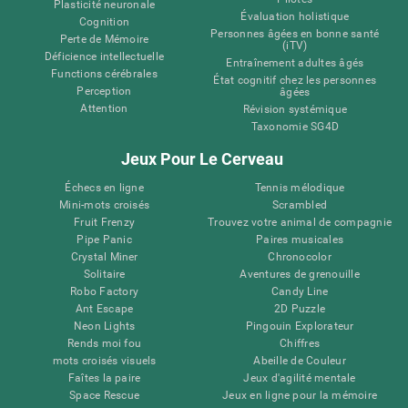
Plasticité neuronale
Évaluation holistique
Cognition
Personnes âgées en bonne santé
Perte de Mémoire
(iTV)
Déficience intellectuelle
Entraînement adultes âgés
Functions cérébrales
État cognitif chez les personnes
Perception
âgées
Attention
Révision systémique
Taxonomie SG4D
Jeux Pour Le Cerveau
Échecs en ligne
Tennis mélodique
Mini-mots croisés
Scrambled
Fruit Frenzy
Trouvez votre animal de compagnie
Pipe Panic
Paires musicales
Crystal Miner
Chronocolor
Solitaire
Aventures de grenouille
Robo Factory
Candy Line
Ant Escape
2D Puzzle
Neon Lights
Pingouin Explorateur
Rends moi fou
Chiffres
mots croisés visuels
Abeille de Couleur
Faîtes la paire
Jeux d'agilité mentale
Space Rescue
Jeux en ligne pour la mémoire