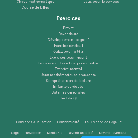
Chaos mathématique
Jeux pour le cerveau
Course de billes
Exercices
Brevet
Revendeurs
Développement cognitif
Exercice cérébral
Quizz pour la tête
Exercices pour l'esprit
Entraînement cérébral personnalisé
Exercice mental
Jeux mathématiques amusants
Compréhension de lecture
Enfants surdoués
Batailles cérébrales
Test de QI
Conditions d'utilisation
Confidentialité
La Direction de CogniFit
CogniFit Newsroom
Media Kit
Devenir un affilié
Devenir revendeur