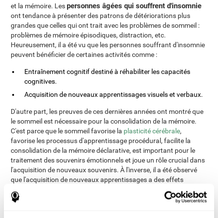
personnes âgées qui souffrent d'insomnie
et la mémoire. Les
ont tendance à présenter des patrons de détériorations plus
grandes que celles qui ont trait avec les problèmes de sommeil :
problèmes de mémoire épisodiques, distraction, etc.
Heureusement, il a été vu que les personnes souffrant d'insomnie
peuvent bénéficier de certaines activités comme :
Entraînement cognitif destiné à réhabiliter les capacités
cognitives.
Acquisition de nouveaux apprentissages visuels et verbaux.
D'autre part, les preuves de ces dernières années ont montré que
le sommeil est nécessaire pour la consolidation de la mémoire.
C'est parce que le sommeil favorise la
plasticité cérébrale
,
favorise les processus d'apprentissage procédural, facilite la
consolidation de la mémoire déclarative, est important pour le
traitement des souvenirs émotionnels et joue un rôle crucial dans
l'acquisition de nouveaux souvenirs. À l'inverse, il a été observé
que l'acquisition de nouveaux apprentissages a des effets
positifs sur la structure du sommeil. Après l'apprentissage, la
proportion de sommeil REM augmente, les mouvements rapides
des yeux augmentent pendant cette phase, l'activité des ondes