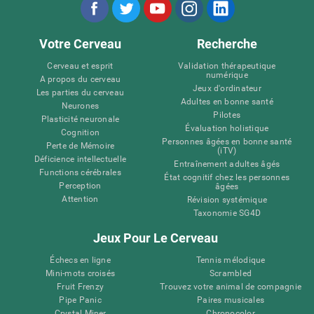
Votre Cerveau
Recherche
Cerveau et esprit
Validation thérapeutique
numérique
A propos du cerveau
Jeux d'ordinateur
Les parties du cerveau
Adultes en bonne santé
Neurones
Pilotes
Plasticité neuronale
Évaluation holistique
Cognition
Personnes âgées en bonne santé
Perte de Mémoire
(iTV)
Déficience intellectuelle
Entraînement adultes âgés
Functions cérébrales
État cognitif chez les personnes
Perception
âgées
Attention
Révision systémique
Taxonomie SG4D
Jeux Pour Le Cerveau
Échecs en ligne
Tennis mélodique
Mini-mots croisés
Scrambled
Fruit Frenzy
Trouvez votre animal de compagnie
Pipe Panic
Paires musicales
Crystal Miner
Chronocolor