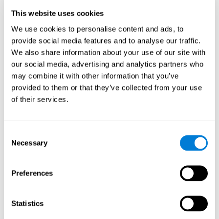
lentes augmente, la durée du sommeil augmente, tout comme le
nombre et la densité des fuseaux du sommeil.
This website uses cookies
Il est donc raisonnable de supposer qu'un nouvel apprentissage
We use cookies to personalise content and ads, to
entraînement cognitif adéquat peut aider
venant d'un
à:
provide social media features and to analyse our traffic.
We also share information about your use of our site with
Changer la structure du sommeil
our social media, advertising and analytics partners who
Améliorer la qualité du sommeil.
may combine it with other information that you’ve
Améliorer l'état cognitif
provided to them or that they’ve collected from your use
Méthodologie
of their services.
Conception de l'étude
Un essai clinique comparatif randomisé d'une durée de 11
Consent
semaines a été mené chez des personnes âgées indépendantes
Necessary
Selection
atteintes d'insomnie en utilisant un modèle à deux groupes:
intervention avec CogniFit
non-
(groupe expérimental) et
spécifique
(groupe témoin).
Preferences
Une mesure de l'état cognitif des participants a été effectuée
avant le début de l'entraînement et une autre à la fin de
Statistics
l'entraînement. Pour ce faire, on a utilisé l'outil
batteries
d'évaluation de CogniFit
. Un assistant de recherche est venu chez