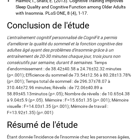
Haimov, I., Shatil, E. (2013). Cognitive Training Improves
Sleep Quality and Cognitive Function among Older Adults
with Insomnia. PLoS ONE, 8 (4), 1-17.
Conclusion de l'étude
L'entraînement cognitif personnalisé de CogniFit a permis
d'améliorer la qualité du sommeil et la fonction cognitive des
adultes âgé ayant des problèmes d'insomnie grâce à un
entraînement de 20-30 minutes chaque jour, trois jours non
consécutifs par semaine, durant 8 semaines
. Temps
d'endormissement : de 38.42±40.58 a 24.76±32.32 minutes
(p=.001); Efficience du sommeil de 73.54±12.56 à 80.28±13.78%
(p=.001); Temps total de sommeil : de 296.37±78.07 à
310.44±72.96 minutes; Réveils : de 72.06±40.89 a
58.89±45.13minutos (p=.05); Nombre de réveils : de 10.65±4.38
à 9.04±5.9 (p=.05). Mémoire : F=15.65±1.35 (p=.001); Mémoire
visuelle : F=14.03±1.35 (p=.001); Mémoire de travail :
F=13.92±1.35) (p=.001)
Résumé de l'étude
Étant donnée l'incidence de l'insomnie chez les personnes âgées,