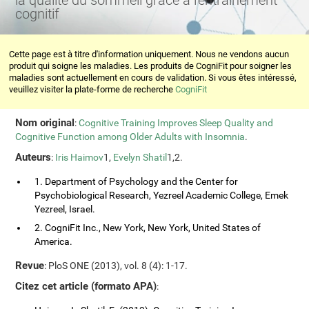
la qualité du sommeil grâce à l'entraînement
cognitif
Cette page est à titre d'information uniquement. Nous ne vendons aucun
produit qui soigne les maladies. Les produits de CogniFit pour soigner les
maladies sont actuellement en cours de validation. Si vous êtes intéressé,
veuillez visiter la plate-forme de recherche
CogniFit
Nom original
:
Cognitive Training Improves Sleep Quality and
Cognitive Function among Older Adults with Insomnia
.
Auteurs
:
Iris Haimov
1,
Evelyn Shatil
1,2.
1. Department of Psychology and the Center for
Psychobiological Research, Yezreel Academic College, Emek
Yezreel, Israel.
2. CogniFit Inc., New York, New York, United States of
America.
Revue
: PloS ONE (2013), vol. 8 (4): 1-17.
Citez cet article (formato APA)
: