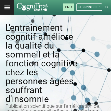
PRO
SE CONNECTER
FRA
L'entraînement
cognitif améliore
la qualité du
sommeil et la
fonction cognitive
chez les
personnes âgées
souffrant
d'insomnie
Publication scientifique sur l'amélioration de