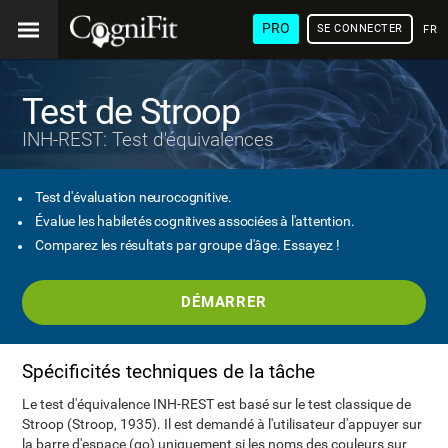
PRO
SE CONNECTER
FRA
Test de Stroop
INH-REST: Test d'équivalences
Test d'évaluation neurocognitive.
Évalue les habiletés cognitives associées à l'attention.
Comparez les résultats par groupe d'âge. Essayez !
DÉMARRER
Spécificités techniques de la tâche
Le test d'équivalence INH-REST est basé sur le test classique de
Stroop (Stroop, 1935). Il est demandé à l'utilisateur d'appuyer sur
la barre d'espace (go) uniquement si les noms des couleurs sur