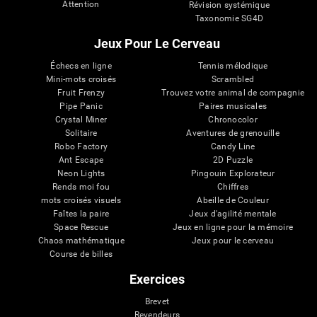
Attention
Révision systémique
Taxonomie SG4D
Jeux Pour Le Cerveau
Échecs en ligne
Tennis mélodique
Mini-mots croisés
Scrambled
Fruit Frenzy
Trouvez votre animal de compagnie
Pipe Panic
Paires musicales
Crystal Miner
Chronocolor
Solitaire
Aventures de grenouille
Robo Factory
Candy Line
Ant Escape
2D Puzzle
Neon Lights
Pingouin Explorateur
Rends moi fou
Chiffres
mots croisés visuels
Abeille de Couleur
Faîtes la paire
Jeux d'agilité mentale
Space Rescue
Jeux en ligne pour la mémoire
Chaos mathématique
Jeux pour le cerveau
Course de billes
Exercices
Brevet
Revendeurs