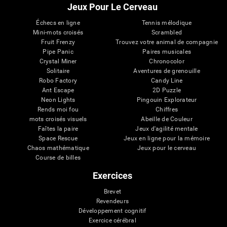
Jeux Pour Le Cerveau
Échecs en ligne
Tennis mélodique
Mini-mots croisés
Scrambled
Fruit Frenzy
Trouvez votre animal de compagnie
Pipe Panic
Paires musicales
Crystal Miner
Chronocolor
Solitaire
Aventures de grenouille
Robo Factory
Candy Line
Ant Escape
2D Puzzle
Neon Lights
Pingouin Explorateur
Rends moi fou
Chiffres
mots croisés visuels
Abeille de Couleur
Faîtes la paire
Jeux d'agilité mentale
Space Rescue
Jeux en ligne pour la mémoire
Chaos mathématique
Jeux pour le cerveau
Course de billes
Exercices
Brevet
Revendeurs
Développement cognitif
Exercice cérébral