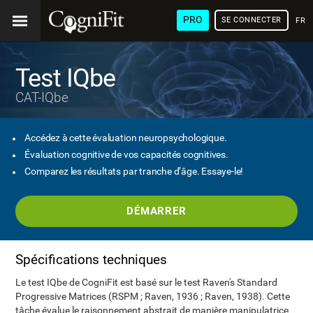
PRO
SE CONNECTER
FRA
Test IQbe
CAT-IQbe
Accédez à cette évaluation neuropsychologique.
Évaluation cognitive de vos capacités cognitives.
Comparez les résultats par tranche d’âge. Essaye-le!
DÉMARRER
Spécifications techniques
Le test IQbe de CogniFit est basé sur le test Raven's Standard
Progressive Matrices (RSPM ; Raven, 1936 ; Raven, 1938). Cette
tâche évalue le raisonnement abstrait de manière manipulatrice