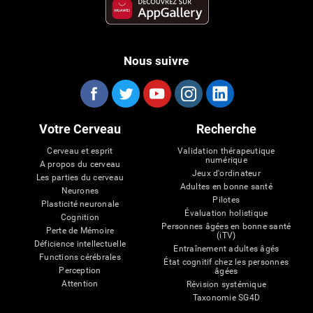
Nous suivre
Votre Cerveau
Recherche
Cerveau et esprit
Validation thérapeutique
numérique
A propos du cerveau
Jeux d'ordinateur
Les parties du cerveau
Adultes en bonne santé
Neurones
Pilotes
Plasticité neuronale
Évaluation holistique
Cognition
Personnes âgées en bonne santé
Perte de Mémoire
(iTV)
Déficience intellectuelle
Entraînement adultes âgés
Functions cérébrales
État cognitif chez les personnes
Perception
âgées
Attention
Révision systémique
Taxonomie SG4D