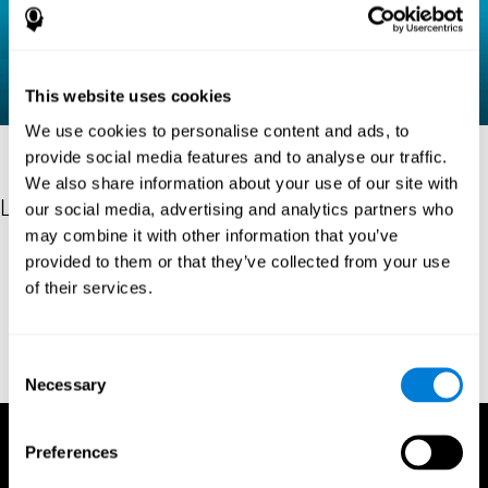
This website uses cookies
We use cookies to personalise content and ads, to
provide social media features and to analyse our traffic.
We also share information about your use of our site with
Les références
our social media, advertising and analytics partners who
may combine it with other information that you’ve
Raven, J. C. (1936). Mental tests used in genetic studies: The
provided to them or that they’ve collected from your use
performance of related individuals on tests mainly educative and
of their services.
mainly reproductive. MSc Thesis, University of London.
"Raven, J. C. (1938) Raven’s progressive matrices (1938): sets A,
B, C, D, E. Melbourne: Australian Council for Educational
Consent
Research; 1938."
Necessary
Selection
Preferences