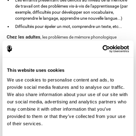
Les enfants présentant des déficits au niveau de la mémoire
de travail ont des problèmes vis-à-vis de l'apprentissage (par
exemple, difficultés pour développer son vocabulaire,
comprendre le langage, apprendre une nouvelle langue...)
Difficultés pour épeler un mot, comprendre un texte, etc...
Chez les adultes
, les problèmes de mémore phonologique
peuvent être identifiés après une
lésion cérébrale
, les
traumatismes crânien avec des lésions au niveau du cortex
préfrontal dorso-latéral et le cortex temporo-pariétal.
This website uses cookies
Comment sont évalués les
problèmes de mémoire
We use cookies to personalise content and ads, to
phonologique à court terme ?
provide social media features and to analyse our traffic.
We also share information about your use of our site with
A travers une évaluation neuropsychologique complète, nous
our social media, advertising and analytics partners who
pouvons évaluer la mémoire phonologique à court-terme d'une
may combine it with other information that you’ve
personne de manière efficace et fiable.
provided to them or that they’ve collected from your use
A CogniFit, à travers la
batterie d'évaluations
of their services.
neuropsychologiques informatisées
ou Cognitive Assessment
Battery (CAB), nous pouvons évaluer de manière précise le niveau