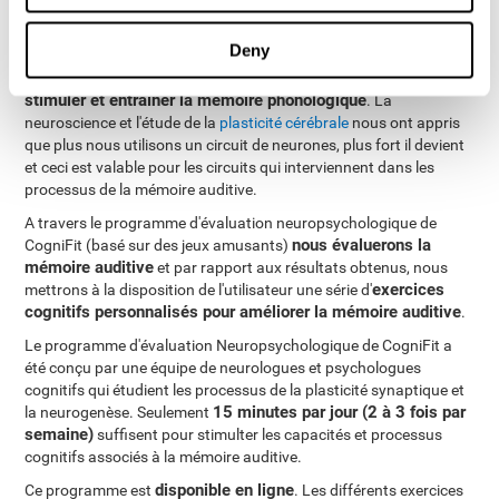
d'améliorer la
La clé pour améliorer la mémoire auditive est
capacité de rétention et de stockage
pour que celle-ci soit plus
efficace.
Deny
exercices pour
A CogniFit, nous disposons de nombreux
stimuler et entraîner la mémoire phonologique
. La
neuroscience et l'étude de la
plasticité cérébrale
nous ont appris
que plus nous utilisons un circuit de neurones, plus fort il devient
et ceci est valable pour les circuits qui interviennent dans les
processus de la mémoire auditive.
A travers le programme d'évaluation neuropsychologique de
nous évaluerons la
CogniFit (basé sur des jeux amusants)
mémoire auditive
et par rapport aux résultats obtenus, nous
exercices
mettrons à la disposition de l'utilisateur une série d'
cognitifs personnalisés pour améliorer la mémoire auditive
.
Le programme d'évaluation Neuropsychologique de CogniFit a
été conçu par une équipe de neurologues et psychologues
cognitifs qui étudient les processus de la plasticité synaptique et
15 minutes par jour (2 à 3 fois par
la neurogenèse. Seulement
semaine)
suffisent pour stimulter les capacités et processus
cognitifs associés à la mémoire auditive.
disponible en ligne
Ce programme est
. Les différents exercices