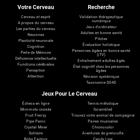
Votre Cerveau
Recherche
Cerveau et esprit
Validation thérapeutique
numérique
A propos du cerveau
Jeux d'ordinateur
Les parties du cerveau
Adultes en bonne santé
Neurones
Pilotes
Plasticité neuronale
Évaluation holistique
Cognition
Personnes âgées en bonne santé
Perte de Mémoire
(iTV)
Déficience intellectuelle
Entraînement adultes âgés
Functions cérébrales
État cognitif chez les personnes
Perception
âgées
Attention
Révision systémique
Taxonomie SG4D
Jeux Pour Le Cerveau
Échecs en ligne
Tennis mélodique
Mini-mots croisés
Scrambled
Fruit Frenzy
Trouvez votre animal de compagnie
Pipe Panic
Paires musicales
Crystal Miner
Chronocolor
Solitaire
Aventures de grenouille
Robo Factory
Candy Line