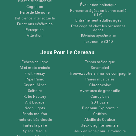
Plasticité neuronale
Évaluation holistique
Cognition
Personnes âgées en bonne santé
Perte de Mémoire
(iTV)
Déficience intellectuelle
Entraînement adultes âgés
Functions cérébrales
État cognitif chez les personnes
Perception
âgées
Attention
Révision systémique
Taxonomie SG4D
Jeux Pour Le Cerveau
Échecs en ligne
Tennis mélodique
Mini-mots croisés
Scrambled
Fruit Frenzy
Trouvez votre animal de compagnie
Pipe Panic
Paires musicales
Crystal Miner
Chronocolor
Solitaire
Aventures de grenouille
Robo Factory
Candy Line
Ant Escape
2D Puzzle
Neon Lights
Pingouin Explorateur
Rends moi fou
Chiffres
mots croisés visuels
Abeille de Couleur
Faîtes la paire
Jeux d'agilité mentale
Space Rescue
Jeux en ligne pour la mémoire