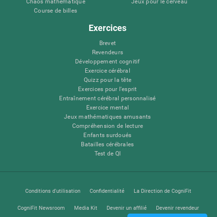
Chaos mathématique
Jeux pour le cerveau
Course de billes
Exercices
Brevet
Revendeurs
Développement cognitif
Exercice cérébral
Quizz pour la tête
Exercices pour l'esprit
Entraînement cérébral personnalisé
Exercice mental
Jeux mathématiques amusants
Compréhension de lecture
Enfants surdoués
Batailles cérébrales
Test de QI
Conditions d'utilisation
Confidentialité
La Direction de CogniFit
CogniFit Newsroom
Media Kit
Devenir un affilié
Devenir revendeur