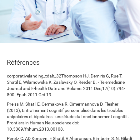
Références
corporativelanding_tdah_32Thompson HJ, Demiris G, Rue T,
Shatil E, Wilamowska K, Zaslavsky O, Reeder B. - Telemedicine
Journal and E-health Date and Volume: 2011 Dec;17(10):794-
800. Epub 2011 Oct 19.
Preiss M, Shatil E, Cermakova R, Cimermannova D, Flesher I
(2013), Entraînement cognitif personnalisé dans les troubles
unipolaires et bipolaires : une étude du fonctionnement cognitif.
Frontiers in Human Neuroscience doi:
10.3389/fnhum.2013.00108.
Peretz C, AD Korczyn, E Shatil, V Aharonson, Birnboim S, N. Giladi