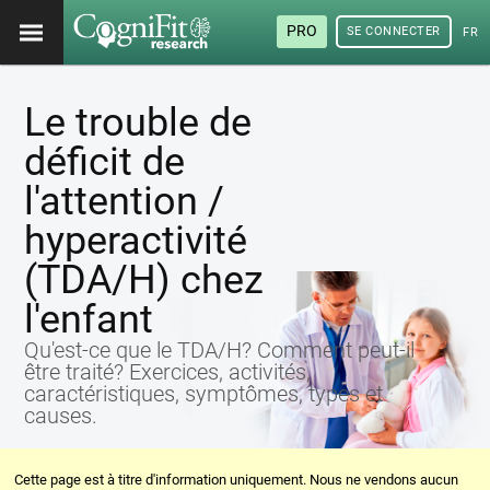
PRO
SE CONNECTER
FRA
Le trouble de
déficit de
l'attention /
hyperactivité
(TDA/H) chez
l'enfant
Qu'est-ce que le TDA/H? Comment peut-il
être traité? Exercices, activités,
caractéristiques, symptômes, types et
causes.
Cette page est à titre d'information uniquement. Nous ne vendons aucun