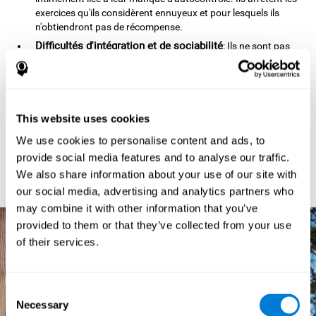
exercices qu'ils considèrent ennuyeux et pour lesquels ils
n'obtiendront pas de récompense.
Difficultés d'intégration et de sociabilité
: Ils ne sont pas
empathiques et ont du mal à interpréter les expressions
faciales (sourire, visage énervé, etc.). Ils sont souvent
impertinents, ce qui expliauent que les autres enfants se
lassent de leur comportement.
This website uses cookies
Très mauvais perdants aux jeux et sports
: Ils s'énervent et
se disputent facilement car leur cerveau est incapable
We use cookies to personalise content and ads, to
d'analyser la situation et d'anticiper les conséquences.
provide social media features and to analyse our traffic.
Ils peuvent se mettre en danger
: Ils ne sont pas conscients
We also share information about your use of our site with
de la menace et de la dangerosité de leurs actes.
our social media, advertising and analytics partners who
may combine it with other information that you’ve
provided to them or that they’ve collected from your use
of their services.
Consent
Necessary
Selection