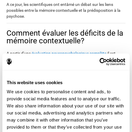
A ce jour, les scientifiques ont entâmé un débat sur les liens
possibles entre la mémoire contextuelle et la prédisposition à la
psychose.
Comment évaluer les déficits de la
mémoire contextuelle?
A partir d'une
évaluation neuropsychologique complète
il est
d'estimer de manière fiable la mémoire contextuelle
possible
de n'importe quelle personne
.
Grâce à CogniFit, à travers la batterie d'évaluations informatisées
créée pour évaluer le niveau cognitif ou Cognitive Assesment
This website uses cookies
Battery (CAB), nous pouvons mesurer de manière précise le
We use cookies to personalise content and ads, to
niveau cognitif général et plus concrètement nous disposons
également d'une série de tests cognitifs pour évaluer la mémoire
provide social media features and to analyse our traffic.
contextuelle.
We also share information about your use of our site with
Afin d'évaluer la mémoire contextuelle, nous avons des
our social media, advertising and analytics partners who
exercices spécifiques
qui ont été inspirés du Contextual
may combine it with other information that you’ve
Memory Test, Toglia (1993). Il a été démontré que la détérioration
provided to them or that they’ve collected from your use
de la mémoire contextuelle est liée au lobe frontal et pas