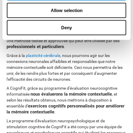
il est possible
Bien sûr. Comme toute autre habileté cognitive,
Allow selection
d'entraîner, d'apprendre et d'améliorer la mémoire
contextuelle et CogniFit est là pour vous aider
.
Deny
méthode palliative pour traiter
L'entraînement cognitif comme
les problèmes de mémoire
, dont la mémoire contextuelle, est
une méthode testée et approuvée qui peut être utilisée par des
professionnels et particuliers
.
Grâce à la
plasticité cérébrale
, nous pourrons agir sur les
connexions neuronales affaiblies et responsables que notre
mémoire contextuelle soit déficiente. Ceci nous permettra de les
unir, de les rendre plus fortes et par conséquent d'augmenter
l'efficacité des circuits de neurones.
A CogniFit, grâce au programme d'évaluation neurocognitive
nous évaluerons la mémoire contextuelle
informatisée
, et
selon les résultats obtenus, nous mettrons à disposition à
exercices cognitifs personnalisés pour améliorer
ensemble d'
la mémoire contextuelle
.
Le programme d'évaluation neuropsychologique et de
stimulation cognitive de CogniFit a été conçu par une équipe de
neurologues et psychologues cognitifs qui étudient les processus