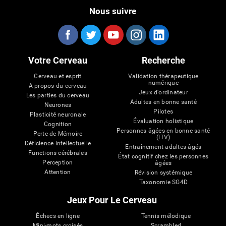
Nous suivre
Votre Cerveau
Recherche
Cerveau et esprit
Validation thérapeutique
numérique
A propos du cerveau
Jeux d'ordinateur
Les parties du cerveau
Adultes en bonne santé
Neurones
Pilotes
Plasticité neuronale
Évaluation holistique
Cognition
Personnes âgées en bonne santé
Perte de Mémoire
(iTV)
Déficience intellectuelle
Entraînement adultes âgés
Functions cérébrales
État cognitif chez les personnes
Perception
âgées
Attention
Révision systémique
Taxonomie SG4D
Jeux Pour Le Cerveau
Échecs en ligne
Tennis mélodique
Mini-mots croisés
Scrambled