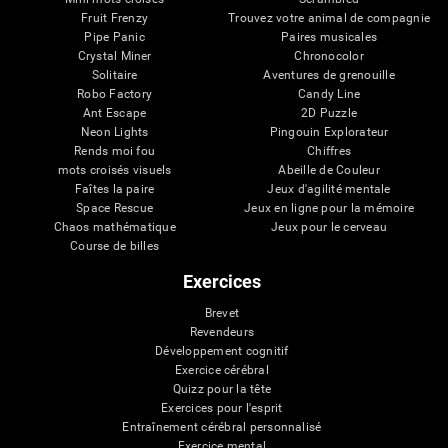
Fruit Frenzy
Trouvez votre animal de compagnie
Pipe Panic
Paires musicales
Crystal Miner
Chronocolor
Solitaire
Aventures de grenouille
Robo Factory
Candy Line
Ant Escape
2D Puzzle
Neon Lights
Pingouin Explorateur
Rends moi fou
Chiffres
mots croisés visuels
Abeille de Couleur
Faîtes la paire
Jeux d'agilité mentale
Space Rescue
Jeux en ligne pour la mémoire
Chaos mathématique
Jeux pour le cerveau
Course de billes
Exercices
Brevet
Revendeurs
Développement cognitif
Exercice cérébral
Quizz pour la tête
Exercices pour l'esprit
Entraînement cérébral personnalisé
Exercice mental