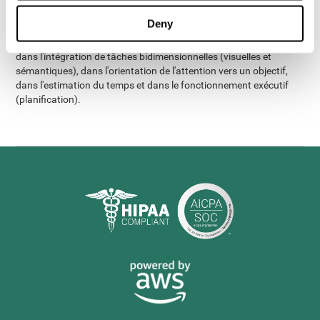
obtenu de meilleurs résultats dans presque tous les aspects
Deny
cognitifs mesurés que les adultes âgés souffrant d'insomnie.
Cette différence était particulièrement marquée dans la mémoire,
dans l'intégration de tâches bidimensionnelles (visuelles et
sémantiques), dans l'orientation de l'attention vers un objectif,
dans l'estimation du temps et dans le fonctionnement exécutif
(planification).