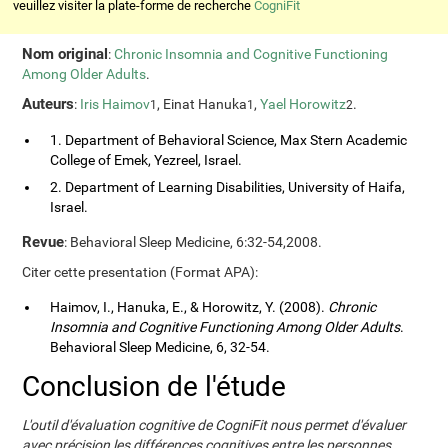
veuillez visiter la plate-forme de recherche
CogniFit
Nom original
:
Chronic Insomnia and Cognitive Functioning
Among Older Adults
.
Auteurs
:
Iris Haimov
, Einat Hanuka
,
Yael Horowitz
.
1
1
2
1. Department of Behavioral Science, Max Stern Academic
College of Emek, Yezreel, Israel.
2. Department of Learning Disabilities, University of Haifa,
Israel.
Revue
: Behavioral Sleep Medicine, 6:32-54,2008.
Citer cette presentation (Format APA):
Haimov, I., Hanuka, E., & Horowitz, Y. (2008).
Chronic
Insomnia and Cognitive Functioning Among Older Adults
.
Behavioral Sleep Medicine, 6, 32-54.
Conclusion de l'étude
L'outil d'évaluation cognitive de CogniFit nous permet d'évaluer
avec précision les différences cognitives entre les personnes