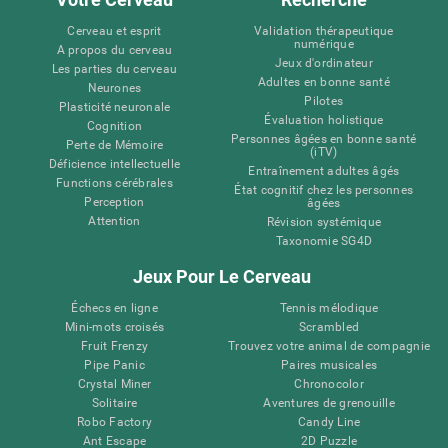
Cerveau et esprit
Validation thérapeutique
numérique
A propos du cerveau
Jeux d'ordinateur
Les parties du cerveau
Adultes en bonne santé
Neurones
Pilotes
Plasticité neuronale
Évaluation holistique
Cognition
Personnes âgées en bonne santé
Perte de Mémoire
(iTV)
Déficience intellectuelle
Entraînement adultes âgés
Functions cérébrales
État cognitif chez les personnes
Perception
âgées
Attention
Révision systémique
Taxonomie SG4D
Jeux Pour Le Cerveau
Échecs en ligne
Tennis mélodique
Mini-mots croisés
Scrambled
Fruit Frenzy
Trouvez votre animal de compagnie
Pipe Panic
Paires musicales
Crystal Miner
Chronocolor
Solitaire
Aventures de grenouille
Robo Factory
Candy Line
Ant Escape
2D Puzzle