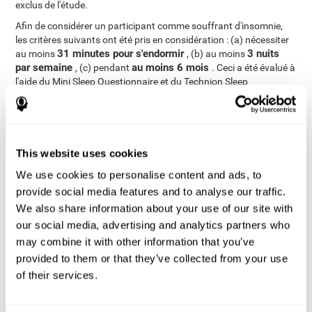
exclus de l'étude.
Afin de considérer un participant comme souffrant d'insomnie,
les critères suivants ont été pris en considération : (a) nécessiter
31 minutes pour s'endormir
3 nuits
au moins
, (b) au moins
par semaine
au moins 6 mois
, (c) pendant
. Ceci a été évalué à
l'aide du Mini Sleep Questionnaire et du Technion Sleep
Questionnaire. Selon leurs réponses, les utilisateurs ont été
divisés en deux groupes : les personnes âgées souffrant
d'insomnie
personnes
(N=35, âge moyen=73,7, SD=5,7) et les
âgées sans insomnie
(N=64, âge moyen=71,6, SD=5,7).
This website uses cookies
L'état cognitif de chaque participant a été mesuré
individuellement à l'aide de l'outil d'évaluation et d'entraînement
We use cookies to personalise content and ads, to
cognitif en ligne de CogniFit.
provide social media features and to analyse our traffic.
Analyses
We also share information about your use of our site with
our social media, advertising and analytics partners who
Le travail des données a été réalisé à travers l'analyse de la
may combine it with other information that you’ve
variance (ANOVA) du plan bidirectionnel mixte, en utilisant le
groupe comme variable interfactorielle et le temps de réaction
provided to them or that they’ve collected from your use
comme variable intra-sujet. Un t de Student a été appliqué pour
of their services.
les échantillons indépendants, afin de comparer les différences
entre les participants souffrant d'insomnie et ceux qui sont en
bonne santé. Enfin, le test du Chi carré a été utilisé comme un test