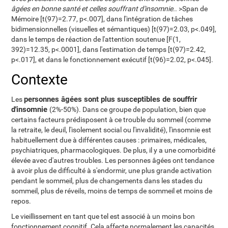
âgées en bonne santé et celles souffrant d'insomnie.
. >Span de
Mémoire [t(97)=2.77, p<.007], dans l'intégration de tâches
bidimensionnelles (visuelles et sémantiques) [t(97)=2.03, p<.049],
dans le temps de réaction de l'attention soutenue [F(1,
392)=12.35, p<.0001], dans l'estimation de temps [t(97)=2.42,
p<.017], et dans le fonctionnement exécutif [t(96)=2.02, p<.045].
Contexte
personnes âgées sont plus susceptibles de souffrir
Les
d'insomnie
(2%-50%). Dans ce groupe de population, bien que
certains facteurs prédisposent à ce trouble du sommeil (comme
la retraite, le deuil, l'isolement social ou l'invalidité), l'insomnie est
habituellement due à différentes causes : primaires, médicales,
psychiatriques, pharmacologiques. De plus, il y a une comorbidité
élevée avec d'autres troubles. Les personnes âgées ont tendance
à avoir plus de difficulté à s'endormir, une plus grande activation
pendant le sommeil, plus de changements dans les stades du
sommeil, plus de réveils, moins de temps de sommeil et moins de
repos.
Le vieillissement en tant que tel est associé à un moins bon
fonctionnement cognitif. Cela affecte normalement les capacités