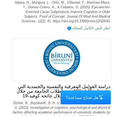
Nájera, N., Munguía, L., Ortiz, M., Villarreal, F., Martínez-Meza,
Y., Gómez-Cotero, A., & Ceballos, G. (2025). Epicatechin-
Enriched Cacao Subproducts Improve Cognition in Older
Subjects: Proof of Concept. Journal Of Mind And Medical
Sciences, 12(2), 41. https://doi.org/10.3390/jmms12020041
انظر النص الكامل للمقالة
دراسة العوامل المعرفية والنفسية والجسدية التي
تؤثر على الأداء الأكاديمي لطلاب الجامعة من خلال
تحليل المكونات الرئيسية خلال جائحة كوفيد-19
هل تحتاج مساعدة؟
Öztürk, B., Büyükeri̇K, B. B. U., Akarsu, R. B. U., & Çeli̇K, Y. B.
Ü. (2022). Investigation of cognitive, psychological and physical
factors affecting academic performance of university students by