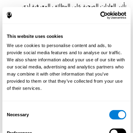
تأثير العادات الصحية على الوظائف المعرفية لدى
مجموعة من مرضى غسيل الكلى
Olczyk, P., Jerzak, P., Letachowicz, K., Gołębiowski, T.,
Krajewska, M., & Kusztal, M. (2023). The Influence of Healthy
Habits on Cognitive Functions in a Group of Hemodialysis
Patients. Journal Of Clinical Medicine, 12(5), 2042.
This website uses cookies
https://doi.org/10.3390/jcm12052042
We use cookies to personalise content and ads, to
انظر النص الكامل للمقالة
provide social media features and to analyse our traffic.
We also share information about your use of our site with
our social media, advertising and analytics partners who
may combine it with other information that you’ve
provided to them or that they’ve collected from your use
of their services.
تقلب سياق البيئة وتعلم الكلمات العرضي: دراسة
الواقع الافتراضي
Consent
Rocabado, F., González Alonso, J., & Duñabeitia, J. A. (2022).
Necessary
Environment Context Variability and Incidental Word Learning: A
Selection
Virtual Reality Study. Brain Sciences, 12(11), 1516.
https://doi.org/10.3390/brainsci12111516