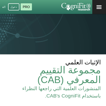
PRO
دخول
العرب
الإثبات العلمي
مجموعة التقييم
المعرفي (CAB)
المنشورات العلمية التي راجعها النظراء
باستخدام CAB's CogniFit.