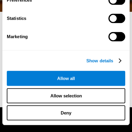
Preferences
Statistics
ألعاب الرياضيات الممتعة:
Marketing
تعلم مع تحفيز حدة الإدراك
في عالم الألعاب الديناميكي على الإنترنت، يبرز كوجنيفيت
كرائد في الجمع بين الترفيه والفوائد المعرفية. انغمس في عالم
Show details
ألعاب الرياضيات الرائعة في كوجنيفيت، حيث تلتقي متعة
اللعب مع علم التعزيز العقلي.
Allow all
الابتداء
Allow selection
Deny