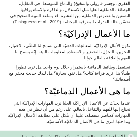
الفقري، وجسر فارولي والمخيخ) والدماغ المتوسط. في المقابل،
الوظائف الدماغية العليا مثل الاستدلال، والذاكرة والانتباه يراقبها
النصفين والفصوص الدماغية من القشرة. قد يساعد التنبيه الصحيح في
تحسّن حالة القدرات المعرفية المختلفة (Finisguerra et al., 2019).
ما الأعمال الإدراكيّة؟
تكون الأمال الإدراكيّة المعالجات الذهنيّة التي تسمح لنا التلقّي، الاختيار،
التخزين، التحوّل، التحضير والاستعادة لمعلومات البيئة. إنّه يسمح لنا
الفهم والعلاقة بالعالم حولنا.
نستعمل وظائفنا الدماغية باستمرار خلال يوم واحد. هل تريد فطورا
طيباً؟ هل تريد قراءة كتاب؟ هل تقود سيارة؟ هل ليدك حديث محفز مع
أصدقائك؟
ما هي الأعمال الدماغيّة؟
عندما نحدّث عن الأعمال الإدراكيّة العليا نريد المهارات الإدراكيّة التي
نحتاج إليها للفهم والتفاعل بالعالم. على رغم من أن ننظر في هذه
المهارات كعناصر منفصلة، علينا أن نتّكل على مطابقة الأعمال الإدراكيّة
وتداخلها. لنرى ما هي الأعمال الدماغيّة الأساسيّة:
الانتباه:
الانتباه معالجة عقليّة معقّدة جدّا ولا ينمكن تخفيضها