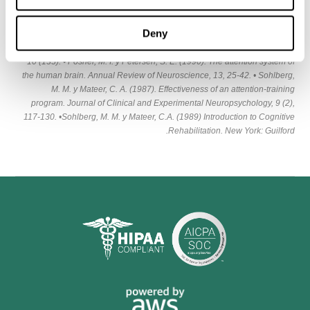
المراجعs:
Finisguerra, A. Borgatti, R., Urgesi, C. (2019). Non-invasive Brain
Deny
Stimulation for the Rehabilitation of Children and Adolescents With
Neurodevelopmental Disorders: A systematic Review. Front Psychol. vol.
10 (135). • Posner, M. I. y Petersen, S. E. (1990). The attention system of
the human brain. Annual Review of Neuroscience, 13, 25-42. • Sohlberg,
M. M. y Mateer, C. A. (1987). Effectiveness of an attention-training
program. Journal of Clinical and Experimental Neuropsychology, 9 (2),
117-130. •Sohlberg, M. M. y Mateer, C.A. (1989) Introduction to Cognitive
Rehabilitation. New York: Guilford.