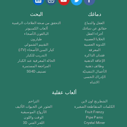
دماغك
البحث
العقل والدماغ
التحقق من صحة العلاجات الرقمية
حقائق عن دماغك
ألعاب الكمبيوتر
أجزاء العقل
البالغون الأصحاء
الخلايا العصبية
طيارون
اللدونة العصبية
التقييم الشمولي
المعرفة
كبار السن الأصحاء (iTV)
فقدان الذاكرة
التدريب للكبار
الإعاقة الذهنية
الحالة المعرفية عند الكبار
وظائف ذهنية
المراجعة المستمرة
الأعمال التنفيذيّة
تصنيف SG4D
الإدراك الحسى
الانتباه
ألعاب عقلية
الشطرنج اون لاين
التزاحم
الكلمات المتقاطعة الصغيرة
العثور عن الحيوات الأليف
Fruit Frenzy
الأزواج الموسيقية
Pipe Panic
الوقت واللون
Crystal Miner
اللغز الفني 3D