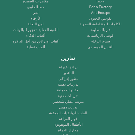
وحيدا
مغامرات الضفدع
Robo Factory
خط الحلوى
Ant Escape
لغز
يقودني للجنون
الأرقام
الكلمات المتقاطعة البصرية
لون النحلة
قم بالمطابقة
اللعبة العقلية: تفجير البالونات
فوضى الرياضيات
ألعاب الذكاء
سباق الرخام
ألعاب اون لاين من آجل الذاكرة
التنس الموسيقي
ألعاب عقلية
تمارين
براءة اختراع
البائعين
تطور إدراكى
تدريبات ذهنية
اختبارات ذهنية
تدريبات ذهنية
تدريب عقلي شخصي
تدريب ذهنى
العاب الرياضيات الممتعة
فهم القراءة
الأطفال الموهوبون
معارك الدماغ