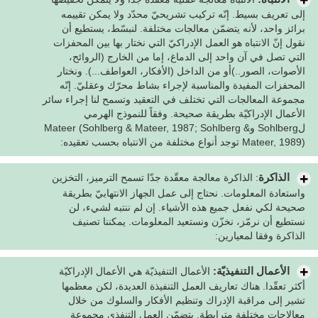
إلى تعريف بسيط. إنّه تركيب تشريحيّ محدّد ولا يمكن تقييمه
برائز واحد، لأنه يتضمّن معالجات مختلفة. لنبسّط، يستطيع أن
نقول إنّ الانتباه هو العمل الإدراكيّ التي نختار بها بين المحفزات
التي تصل في آن واحد إلى الدماغ، إما من الخارج (الروائح،
الأصوات، الصور..)أو من الداخل (الأفكار، العواطف...). ونختار
المحفزات المفيدة والمناسبة لإجراء بشاط محرّك وعقليّ. إنّه
مجموعة المعالجات التي تختلف في التعقيد وتسمح لنا إجراء سائر
الأعمال الإدراكيّة بطريقة صحيحة. وفقاً للنموذج الهرمي
لSohlberg وMateer (Sohlberg & Mateer, 1987; Sohlberg &
Mateer, 1989) توجد أنواع مختلفة من الانتباه بحسب تعقيده:
الذاكرة
: الذاكرة معالجة معقّدة جدّا تسمح الترميز، التخزين
واستعادة المعلومات. نحتاج إلى عمل الجهاز الانتهابيّ بطريقة
صحيحة لكي نفعل جميع هذه الأشياء. إن لم ننتبه لشيء، لن
نستطيع أن نرمّز، نخزّن ونستعيد المعلومات. يمكننا تصنيف
الذاكرة وفقا لمعيارين:
الأعمال التنفيذيّة:
الأعمال التنفيذيّة هي الأعمال الإدراكيّة
أكثر تعقّدا. هناك تعاريف العمل التنفيذة العديدة، لكن معظمها
تشير إلى مراقبة الإدراك وتنظيم الأفكار والسلوك من خلال
معالاجات مختلفة مترابطة. يتضمّن العمل التنفذي مجموعة