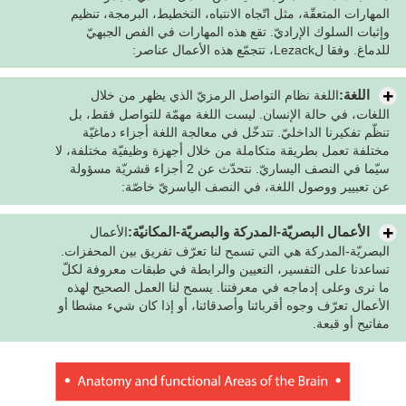
المهارات المتعقّة، مثل اتّجاه الانتباه، التخطيط، البرمجة، تنظيم
وإثبات السلوك الإراديّ. تقع هذه المهارات في الفص الجبهيّ
للدماغ. وفقا لLezack، تتجمّع هذه الأعمال عناصر:
اللغة:
اللغة نظام التواصل الرمزيّ الذي يظهر من خلال
اللغات، في حالة الإنسان. ليست اللغة مهمّة للتواصل فقط، بل
تنظّم تفكيرنا الداخليّ. تتدخّل في معالجة اللغة أجزاء دماغيّة
مختلفة تعمل بطريقة متكاملة من خلال أجهزة وظيفيّة مختلفة، لا
سيّما في النصف اليساريّ. نتحدّث عن 2 أجزاء قشريّة مسؤولة
عن تعبيير ووصول اللغة، في النصف الياسريّ خاصّة:
الأعمال البصريّة-المدركة والبصريّة-المكانيّة:
الأعمال
البصريّة-المدركة هي التي تسمح لنا تعرّف تفريق بين المحفزات.
تساعدنا على التفسير، التعيين والرابطة في طبقات معروفة لكلّ
ما نرى وعلى إدماجه في معرفتنا. يسمح لنا العمل الصحيح لهذه
الأعمال تعرّف وجوه أقربائنا وأصدقائنا، أو إذا كان شيء مشطا أو
مفاتيح أو قبعة.