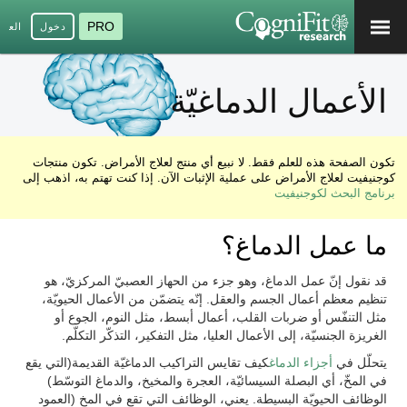
PRO
دخول
العرب
الأعمال الدماغيّة
تكون الصفحة هذه للعلم فقط. لا نبيع أي منتج لعلاج الأمراض. تكون منتجات
كوجنيفيت لعلاج الأمراض على عملية الإثبات الآن. إذا كنت تهتم به، اذهب إلى
برنامج البحث لكوجنيفيت
ما عمل الدماغ؟
قد نقول إنّ عمل الدماغ، وهو جزء من الحهاز العصبيّ المركزيّ، هو
تنظيم معظم أعمال الجسم والعقل. إنّه يتضمّن من الأعمال الحيويّة،
مثل التنفّس أو ضربات القلب، أعمال أبسط، مثل النوم، الجوع أو
الغريزة الجنسيّة، إلى الأعمال العليا، مثل التفكير، التذكّر التكلّم.
يتحلّل في
أجزاء الدماغ
كيف تقايس التراكيب الدماغيّة القديمة(التي يقع
في المخّ، أي البصلة السيسائيّة، العجرة والمخيخ، والدماغ التوسّط)
الوظائف الحيويّة البسيطة. يعني، الوظائف التي تقع في المخ (العمود