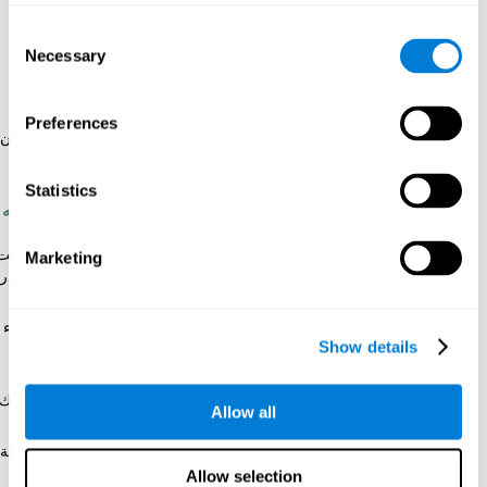
خلال يوم واحد، نستعمله أعمالنا الدماغيّة باستمرار، تقام بآلاف مهام
Consent
بدنيّة تطلب ملايين حسابات عقليّة معقّدة من
أجزاء الدماغ المختلفة
.
Necessary
Selection
نظهرك بعض أمثال كيف تنسّق في حياتك اليوميّة
مهاراتك المعرفيّة
وأعمالك الدماغيّة بطريقة مختلفة:
Preferences
هل تحضير الطعام تمرين طيّب للدماغ؟
عندما تطبخ، عليك أن
تنتبه للقدور الطنجرات الكثيرة، بينما تفكّر في الضيوف وتتذكّر
وصفة الطعام.
Statistics
ما الأعمال الدماغيّة التي ينبغي أن تتنشّط في الدماغ لتوجّه
مجمعة بنجاح؟
توجيه مجمع العمل بطريقة صحيحة، أو مجمع
عائليّ، مهمة صعبة جدّأ تطلب أن ينشّط دماغك شبكات الاتصالت
Marketing
العصبيّة المحدّدة والأعمال الدماغيّة المتعلّق بالانتباه، التركّز، قدر
السمع بانتباه, سرعة الاستجابة، إلخ.
هل تطير طيّارة ورقيّة؟
يضطلع معظم الناس بالاسترخاء شيء
Show details
طبيعيّ، ولكن لا تستطيع أن تسترخي بدون بعض المهارات
الإدراكيّة الأساسيّة.
قيادة السيّارة؟
وإن تكن سائقاً خبيراً، يطلب الوصول إلى طيّتك
Allow all
المهارة، التركّز ومجموعة المهارات الإدراكيّة الواسعة.
اجتماع مع صديق؟
تكون الحياة متوحّدة بدون المهارات الإدراكيّة
التي تسمح لنا لقاء وتحية الناس حولنا.
Allow selection