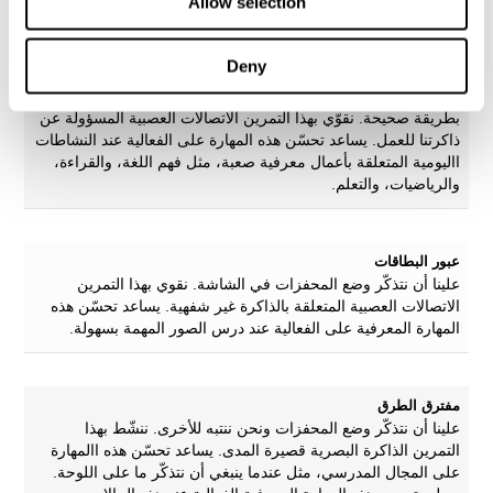
Allow selection
حزام الأرقام
Deny
هدف هذا اللعب للذاكرة هو تحدّي قدرتنا على حفظ المعلومات
واستخدامها. علينا أن نحفظ الأرقام المختلفة في الشاشة ونحسب
بطريقة صحيحة. نقوّي بهذا التمرين الاتصالات العصبية المسؤولة عن
ذاكرتنا للعمل. يساعد تحسّن هذه المهارة على الفعالية عند النشاطات
االيومية المتعلقة بأعمال معرفية صعبة، مثل فهم اللغة، والقراءة،
والرياضيات، والتعلم.
عبور البطاقات
علينا أن نتذكّر وضع المحفزات في الشاشة. نقوي بهذا التمرين
الاتصالات العصبية المتعلقة بالذاكرة غير شفهية. يساعد تحسّن هذه
المهارة المعرفية على الفعالية عند درس الصور المهمة بسهولة.
مفترق الطرق
علينا أن نتذكّر وضع المحفزات ونحن ننتبه للأخرى. ننشّط بهذا
التمرين الذاكرة البصرية قصيرة المدى. يساعد تحسّن هذه االمهارة
على المجال المدرسي، مثل عندما ينبغي أن نتذكّر ما على اللوحة.