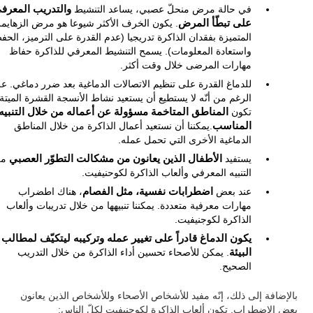
في حالة مرض منحلّ عصبي، يساعد التنشيط
والتدريب المعرف
على تبطّأ المرض
. يكون الخرف الأكثر شيوعا هو مرض الزهايمر
المتميزة بفقدان الذاكرة تدريجيا (عدم القدرة على الترميز، الحف
واستعادة المعلومات). يسمح التنشيط المعرفي للذاكرة حفاظ
مهارات المرضى خلال وقت أكثر.
للدماغ القدرة على تنظيم الاتصالات الدماغية بعد ضرر دماغي. ع
الرغم من أنّه لا يستطيع أن يستعيد نشاط الأنسجة القشرة الميتة
تكون
المناطق المتاخمة مسؤولة عن أعماله من خلال التنبيه
المناسب
.يمكننا أن نستعيد أعمال الذاكرة من خلال المناطق
الدماغية الأخرى التي تحمل عمله.
يستفيد
الأطفال الذين يعانون من مشكالت التطوّر العصبي
من
التنبيه المعرفي وألعاب الذاكرة لكوحنيفيت.
عند بعض
اضطرابات نفسية، مثل الفصام
، هناك اطضراب
مهارات معرفية متعددة. يمكننا تنبيهها من خلال تدريبات وألعاب
الذاكرة لكوجنيفيت.
يكون الدماغ قادراً على تغيير عمله وتركيبه ليتكيّف لمطالب
البيئة
. يمكن للأصحاء تحسين أداء الذاكرة من خلال التدريب
الصحيح.
بالإضافة إلى ذلك، إنّه مفيد للأشخاص الأصحاء وللأشخاص الذين يعانون
بعض الاضطراب. تكون ألعاب الذاكرة لكوجنيفيت لكلّ الناس: