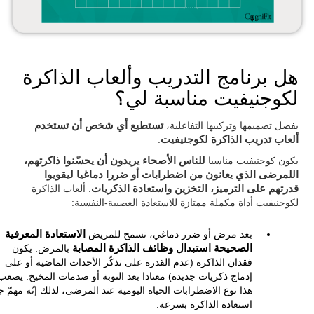
هل برنامج التدريب وألعاب الذاكرة
لكوجنيفيت مناسبة لي؟
بفضل تصميمها وتركيبها التفاعلية،
تستطيع أي شخص أن تستخدم
ألعاب تدريب الذاكرة لكوجنيفيت
.
يكون كوجنيفيت مناسبا
للناس الأصحاء يريدون أن يحسّنوا ذاكرتهم،
اللمرضى الذي يعانون من اضطرابات أو ضررا دماغيا ليقويوا
قدرتهم على الترميز، التخزين واستعادة الذكريات
. ألعاب الذاكرة
لكوجنيفيت أداة مكملة ممتازة للاستعادة العصبية-النفسية:
بعد مرض أو ضرر دماغي، تسمح للمريض
الاستعادة المعرفية
الصحيحة استبدال وظائف الذاكرة المصابة
بالمرض. يكون
فقدان الذاكرة (عدم القدرة على تذكّر الأحداث الماضية أو على
إدماج ذكريات جديدة) معتادا بعد النوبة أو صدمات المخيخ. يصعب
هذا نوع الاضطرابات الحياة اليومية عند المرضى، لذلك إنّه مهمّ جد
استعادة الذاكرة بسرعة.