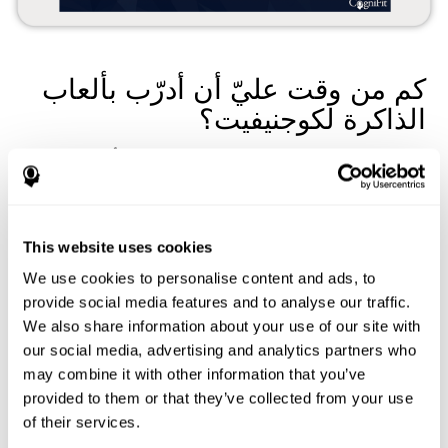
كم من وقت عليّ أن أدرّب بألعاب
الذاكرة لكوجنيفيت؟
وقت الجلسات الكاملة لتدريب الذاكرة التلقائي
هو 10 أو 15 دقيقة
.
ننصحك أن تدرّب
جلستين أو ثلاث جلسات
في الأسبوع.
يرسل
كوجنيفيت تذكير الجلسات
ليسهل التدريب.
في كلّ جلسة التدريب للذاكرة، تقترح أداة كوجنيفيت لعبين التنبيه
This website uses cookies
الدماغي ومهمة التقييم المعرفي تلقائيا
. هكذا نستطيع أن ندرّب
ونقايس تقدّم ذاكرتنا وأنواعها: الذاكرة قصيرة المدى، ذاكرة العمل، إلخ.
We use cookies to personalise content and ads, to
ألعاب الذاكرة: ما هي التمارين
provide social media features and to analyse our traffic.
We also share information about your use of our site with
لتدريب الذاكرة لكوجنيفيت؟
our social media, advertising and analytics partners who
may combine it with other information that you’ve
يتألف تدريب الذاكرة لكوجنيفيت من ألعاب مختلفة على الإنترنت.
يرتكز بعضها على مطالب كثيرة من جهاز الذاكرة، ويرتكز الألعاب
provided to them or that they’ve collected from your use
الأخرى على مطالب قليلة.
of their services.