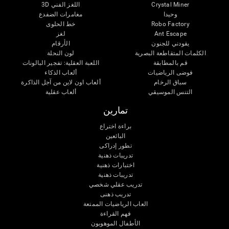
Crystal Miner
اللغز الفني 3D
وحيدا
مغامرات الضفدع
Robo Factory
خط الحلوى
Ant Escape
لغز
يقودني للجنون
الأرقام
الكلمات المتقاطعة البصرية
لون النحلة
قم بالمطابقة
اللعبة العقلية: تفجير البالونات
فوضى الرياضيات
ألعاب الذكاء
سباق الرخام
ألعاب اون لاين من آجل الذاكرة
التنس الموسيقي
ألعاب عقلية
تمارين
براءة اختراع
البائعين
تطور إدراكى
تدريبات ذهنية
اختبارات ذهنية
تدريبات ذهنية
تدريب عقلي شخصي
تدريب ذهنى
العاب الرياضيات الممتعة
فهم القراءة
الأطفال الموهوبون