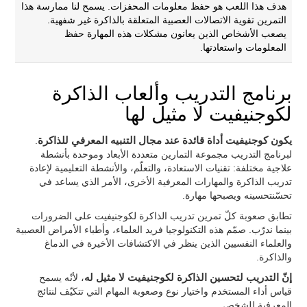
هدف هذا اللعب هو حفظ معلومات المحفزات. يسمح لنا ممارسة هذا
التمرين تقوية الاتصالات العصبية المتعلقة بالذاكرة غير شفهية.
يصعب الأشخاص الذين يعانون مشكلات هذه المهارة حفظ
المعلومات واستعادتها.
برنامج التدريب وألعاب الذاكرة
لكوجنيفيت لا مثيل لها
يكون كوجنيفيت أداة قائدة عند مجال التنبيه المعرفي للذاكرة
.
لبرنامج التدريب مجموعة التمارين متعددة الأبعاد وموحدة بأنشطة
علاجية مختلفة: تقنيات الاستعادة، والتعلّم، والأنشطة التعليمية لإعادة
تدريب الذاكرة والمهارات المعرفية الأخرى، الأمر الذي يساعد في
تحسّنتحسينه ويصبحها مهارة.
تطابق صعوبة كلّ تمرين تدريب الذاكرة لكوجنيفيت على الضرورات
بينما ندرّب. صمّم هذه التكنولوجيا فريد العلماء، وأطباء الأمراض العصبية
والعلماء النفسيين الذين ينظر في الاكتشافات الأخيرة في الدماغ
والذاكرة.
إنّ التدريب لتحسين الذاكرة لكوجنيفيت لا مثيل له
، لأنّه يسمح
قياس أداء المستخدم واختيار نوع وصعوبة المهام التي تتكيّف لنتائج
المعرفية للشخص.