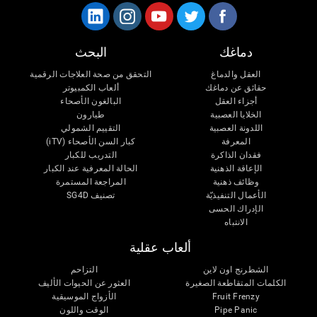
دماغك
البحث
العقل والدماغ
التحقق من صحة العلاجات الرقمية
حقائق عن دماغك
ألعاب الكمبيوتر
أجزاء العقل
البالغون الأصحاء
الخلايا العصبية
طيارون
اللدونة العصبية
التقييم الشمولي
المعرفة
كبار السن الأصحاء (iTV)
فقدان الذاكرة
التدريب للكبار
الإعاقة الذهنية
الحالة المعرفية عند الكبار
وظائف ذهنية
المراجعة المستمرة
الأعمال التنفيذيّة
تصنيف SG4D
الإدراك الحسى
الانتباه
ألعاب عقلية
الشطرنج اون لاين
التزاحم
الكلمات المتقاطعة الصغيرة
العثور عن الحيوات الأليف
Fruit Frenzy
الأزواج الموسيقية
Pipe Panic
الوقت واللون