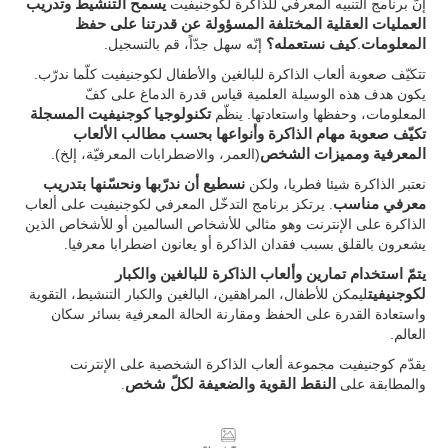
إنّ برنامج التنبيه المعرفي للذاكرة لكوجنيفيت
يسمح التنشيط وتدريب
العمليات العقلية المختلفة المسؤولة عن قدرتنا على حفظ
المعلومات
.
كيف نستعمله؟
إنّه سهل جدّاً، قم بالتسجيل.
تتكيّف صعوبة ألعاب الذاكرة للبالغين والأطفال لكوجنيفيت كلّما ندرّب.
يكون هدف هذه الوسيلة العلمية قياس قدرة الدماغ على كفّ
المعلومات، وحفظها واستعادتها. ينظّم
تكنولوجيا كوجنيفيت المسجلة
تكيّف صعوبة مهام الذاكرة وأنواعها بحسب مطالب الألعاب
المعرفية ومميزات الشخص
(العمر، والاضطرابات المعرفيّة، إلخ).
نعتبر الذاكرة شيئا فطريا، ولكن
نسطيع أن ندرّبها ونحسّنها بتدريب
معرفي مناسب
. يرتكز برنامج التدخّل المعرفي لكوجنيفيت على ألعاب
الذاكرة على الإنترنت وهو مثالي للأشخاص السالمين أو للأشخاص الذين
يشعرون بالقلق بسبب فقدان الذاكرة أو يعانون اضطرابا معرفيا.
يتمّ استخدام تمارين وألعاب الذاكرة للبالغين والكبار
لكوجنيفيت
ليمكن للأطفال، المراهقين، البالغين والكبار التنشيط، التقوية
واستعادة القدرة على الحفظ ومقارنة الحالة المعرفية بسائر سكان
العالم.
يقدّم كوجنيفيت مجموعة ألعاب الذاكرة الشخصية على الإنترنت
والمطابقة على
النقط القوية والضعيفة لكلّ شخص
.