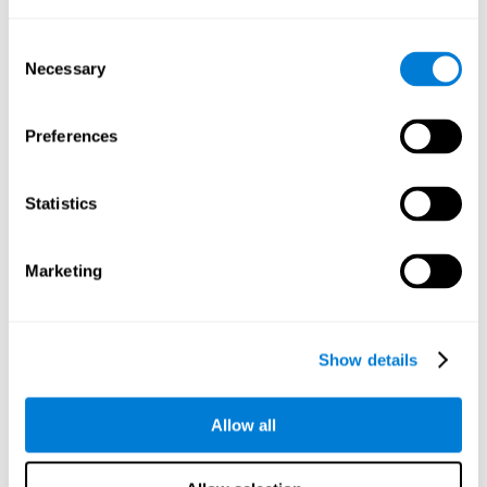
الذاكرة الحلوة
: لتقدّم هذا اللعب لتنشيط الذاكرة، علينا أن نحفظ ونستعيد من
Consent
ذاكرتنا أنواع المعلومات مختلفة. ننشّط بهذا اللعب الأنماط العصبية
Necessary
Selection
المسؤولة عنن القدرة على حفظ الذكريات. يساعد تحسّن هذه
المهارة المعرفيّة على الفعالية عند النشاطات اليومية، مثل الدرس أو
تذكّر المكان حيث كان مفتاح البيت.
Preferences
Statistics
الاتيرليليس
نحتاج لهذا اللعب لتدريب الذاكرة إلى حفظ وتذكّر ترتيب المحفزات
المتنوّرة. ننشّط بممارسة هذا اللععب الاتصالات الدماغية المتعلقة
Marketing
بأنواع الذاكرة المختلفة. يساعد هذا التمرين على حفظ المعلومات
في الذاكرة بجهد قليل.
Show details
الرموز الموحد
علينا أن نتذكّر المحفزات الظاهرة من قبل. ننشّط بهذا التمريين
الدوائر العصبية للذاكرة ونقوّيها. تساعد تقوية الاتصالات على
Allow all
النشاطات اليومية، مثل تذكّر وجه الزبائن، أو أين تكون السيارة، أو
الشتراء.