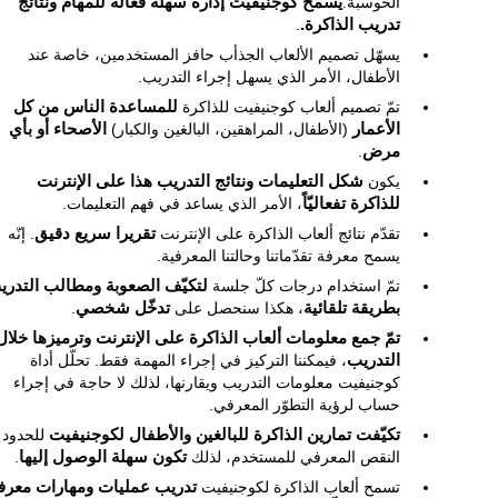
الحوسبة.
يسمح كوجنيفيت إدارة سهلة فعالة للمهام ونتائج
تدريب الذاكرة.
.
يسهّل تصميم الألعاب الجذأب حافز المستخدمين، خاصة عند
الأطفال، الأمر الذي يسهل إجراء التدريب.
تمّ تصميم ألعاب كوجنيفيت للذاكرة
للمساعدة الناس من كل
الأعمار
(الأطفال، المراهقين، البالغين والكبار)
الأصحاء أو بأي
مرض
.
يكون
شكل التعليمات ونتائج التدريب هذا على الإنترنت
للذاكرة تفعاليّاً
، الأمر الذي يساعد في فهم التعليمات.
تقدّم نتائج ألعاب الذاكرة على الإنترنت
تقريرا سريع دقيق
. إنّه
يسمح معرفة تقدّماتنا وحالتنا المعرفية.
تمّ استخدام درجات كلّ جلسة
لتكيّف الصعوبة ومطالب التدري
بطريقة تلقائية
، هكذا سنحصل على
تدخّل شخصي
.
تمّ جمع معلومات ألعاب الذاكرة على الإنترنت وترميزها خلال
التدريب
، فيمكننا التركيز في إجراء المهمة فقط. تحلّل أداة
كوجنيفيت معلومات التدريب ويقارنها، لذلك لا حاجة في إجراء
حساب لرؤية التطوّر المعرفي.
تكيّفت تمارين الذاكرة للبالغين والأطفال لكوجنيفيت
للحدود 
النقص المعرفي للمستخدم، لذلك
تكون سهلة الوصول إليها
.
تسمح ألعاب الذاكرة لكوجنيفيت
تدريب عمليات ومهارات معرف