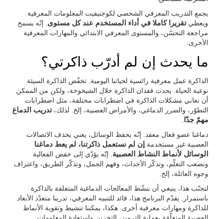
يجمع التدريب المعرفي الشخصي لكوجنيفيت المعلومات المعرفية
ويعطي
تقريرا كاملا في أداء المستخدم عند كل مستوى
. إنّه يسمح
مراجعة التحسّن، والمستوى المعرفي الابتدائي والمهارات المعرفية
الأخرى.
ما يحدث إن لم أدرّب ذاكرتي؟
الذاكرة عمل معرفية رائسية لحياتنا اليومية. تخفّض الذاكرة السيئة
نوعية الحياة. يحدث فقدان الذاكرة خلال الشيخوخة، ولكن من الممكن
أن نعاني مشكلات الذاكرة في اضطرابات مختلفة، مثل اضطرابات
التطوّر، والضرر الدماغي، والأمراض العصبية، إلخ. لذلك،
تدريب الدماغ
مهمّ جدّا
.
دماغنا عضو فعال معقد. إنّه يحفظ الوسائل، يعني يحذف الاتصالات
العصبية غير مستخدمة.
إن لم نستعمل ذاكرتنا، لم يعط دماغنا
الوسائل لأنماط النشاط العصبية
. إنّه يؤدّي إلى خفض الفعالية
ونصعب التعلّم، وتذكّر الأحداث، وفهم الجمل، وتذكّر الطريق، واعتراف
وجوه العائلة، إلخ.
لتجنّب هذا، ينبغي أن ننشّط المعالجات الدماغية المتعلقة بالذاكرة
باستمرار. يقدّم البرنامج هذا، قائد للتنبيه المعرفي، تدريبا متعدّد الأبعاد
للذاكرة ومهارات معرفية أخرى. هكذا، يمكننا تنشيط وتقوية الأنماط
العصبية المتعلّقة بعملية الترميز، التخزين واستعادة المعلومات.