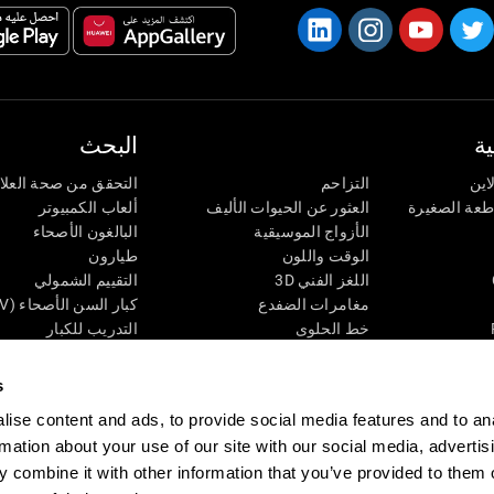
ة
البحث
اين
التزاحم
التحقق من صحة العلا
اطعة الصغيرة
العثور عن الحيوات الأليف
ألعاب الكمبيوتر
الأزواج الموسيقية
البالغون الأصحاء
الوقت واللون
طيارون
اللغز الفني 3D
التقييم الشمولي
مغامرات الضفدع
كبار السن الأصحاء (iTV)
خط الحلوى
التدريب للكبار
لغز
الحالة المعرفية عند ال
الأرقام
المراجعة المستمرة
s
طعة البصرية
لون النحلة
تصنيف SG4D
ise content and ads, to provide social media features and to an
اللعبة العقلية: تفجير البالونات
rmation about your use of our site with our social media, advertis
ات
ألعاب الذكاء
 combine it with other information that you’ve provided to them o
ألعاب اون لاين من آجل الذاكرة