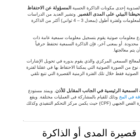
 الصدوية إحدى مكونات الذاكرة الحسية
المسؤولة عن الاحتفاظ
حيطنا البيئي على المدى القصير
. وتشير العديد من الدراسات
إلى أن هذا النظام بإمكانه تخزين كم هائل من المعلومات ولفترة أطول (بمعدل 3 – 4 ثواني) أكثر من الذاكرة
دع معلومات صوتية يقوم بتسجيل معلومات سمعية عامة ذات
حدودة. أو بمعنى آخر، فإن الذاكرة السمعية تحتفظ حرفياً
 يتم معالجتها.
المعالج السمعي المركزي والذي يقوم بدوره في تحويل الإشارات
نوع من الصورة الصوتية التي يمكننا الاحتفاظ بها في عقلنا لفترة
صوتية فقط خلال تلك الفترة الزمنية القصيرة التي تتبع تلقي
السمعية الرئيسية في الجانب المقابل للأذن
. ويمتد مستودع
ة في المخ
وذلك للقيام بالمشاركة فى العمليات مختلفة. ويقع
الجزء الأكبر من مناطق الدماغ المعنية في قشرة الفص الجبهي (CPF) حيث يكمن مركز التحكم التنفيذي وكذلك
.
 قصيرة المدى أو الذاكرة