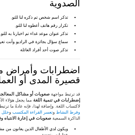
الصدوية
تذكر اسم شخص تم ذكره لنا للتو.
تكرار رقم هاتف أعطوه لنا للتو.
تذكر عنوان موعد غداء تم اخبارنا به للتو.
سماع سؤال بجائزة في الراديو وأنت تعر
تذكر صوت أحد أفراد العائلة
اضطرابات وأمراض مرت
قصيرة المدى أو العمل
قد ترتبط مواجهة
صعوبات أو مشاكل المعالجة 
إضطرابات في تنمية اللغة
مما يجعل هؤلاء الأ
لاكتساب اللغة. وإضافة لهذا، فإنه عادةً ما ترت
وفرط النشاط
و
تعسر القراءة المكتسب
و
خلل 
الذاكرة السمعية
صعوبات في إعارة الانتباه وف
ويكون لدي الأطفال الذين يعانون من مش
خطوات متعددة،