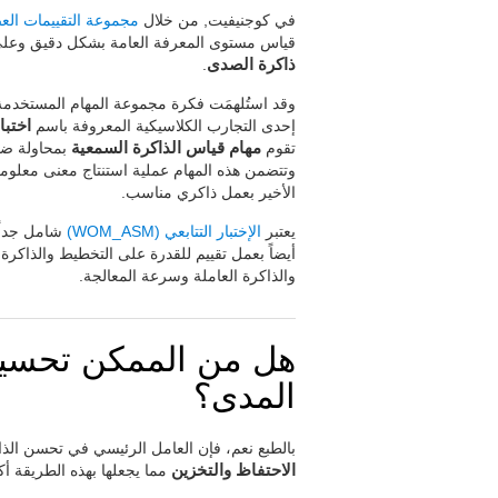
في كوجنيفيت, من خلال
مجموعة التقييمات العص
قياس مستوى المعرفة العامة بشكل دقيق وعلى و
ذاكرة الصدى
.
وقد استُلهمَت فكرة مجموعة المهام المستخدمة ل
إحدى التجارب الكلاسيكية المعروفة باسم
اختبار 
تقوم
مهام قياس الذاكرة السمعية
بمحاولة ضب
وتتضمن هذه المهام عملية استنتاج معنى معلوم
الأخير بعمل ذاكري مناسب.
يعتبر
الإختبار التتابعي (WOM_ASM)
شامل جداً,
أيضاً بعمل تقييم للقدرة على التخطيط والذاكرة
والذاكرة العاملة وسرعة المعالجة.
هل من الممكن تحسين 
المدى؟
بالطبع نعم، فإن العامل الرئيسي في تحسن الذ
الاحتفاظ والتخزين
مما يجعلها بهذه الطريقة أكث