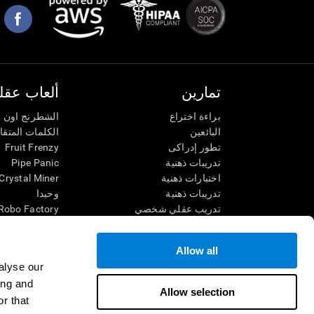
تمارين
ألعاب عقلي
براءة اختراع
الشطرنج اون ل
البائعين
الكلمات المتق
تطور إدراكى
Fruit Frenzy
تدريبات ذهنية
Pipe Panic
اختبارات ذهنية
Crystal Miner
تدريبات ذهنية
وحيدا
تدريب عقلي شخصي
Robo Factory
تدريب ذهنى
Ant Escape
العاب الرياضيات الممتعة
يقودني للجنون
Allow all
فهم القراءة
الكلمات المتقا
alyse our
الأطفال الموهوبون
قم بالمطابقة
ing and
معارك الدماغ
فوضى الرياضي
Allow selection
r that
اختبار الذكاء
سباق الرخام