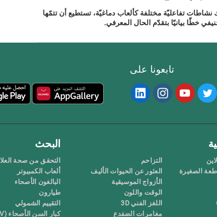
نشاطات تفاعليّة مختلفة كألعاب دماغيّة، تستطيع أن تتمّها
في خطّا بيانيّا بتقدّم الحال المعرفي.
تابعونا على
ة
البحث
اين
التزاحم
التحقق من صحة العلا
اطعة الصغيرة
العثور عن الحيوات الأليف
ألعاب الكمبيوتر
الأزواج الموسيقية
البالغون الأصحاء
الوقت واللون
طيارون
اللغز الفني 3D
التقييم الشمولي
مغامرات الضفدع
كبار السن الأصحاء (iTV)