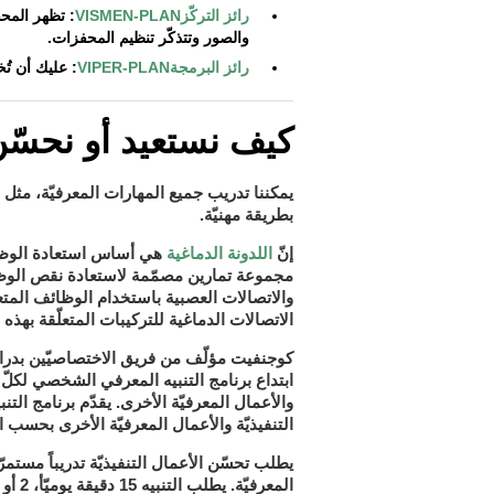
رائز التركّزVISMEN-PLAN
: تظهر المح
والصور وتتذكّر تنظيم المحفزات.
رائز البرمجةVIPER-PLAN
: عليك أن تُ
كيف نستعيد أو نحسّن 
يمكننا تدريب جميع المهارات المعرفيّة، مثل ا
بطريقة مهنيّة.
اللدونة الدماغية
هي أساس استعادة الوظائ
إنّ
مجموعة تمارين مصمّمة لاستعادة نقص الوظائ
والاتصالات العصبية باستخدام الوظائف المتعلّق
الاتصالات الدماغية للتركيبات المتعلّقة بهذه 
كوجنفيت
مؤلّف من فريق الاختصاصيّين بدراس
برنامج التنبيه المعرفي الشخصي
ابتداع
لكلّ 
والأعمال المعرفيّة الأخرى. يقدّم برنامج التن
التنفيذيّة والأعمال المعرفيّة الأخرى بحسب ال
يطلب تحسّن الأعمال التنفيذيّة تدريباً مستمرّا
يطلب التنبيه 15 دقيقة يوميّأ، 2 أو 3 أيام في الأسبوع.
المعرفيّة.