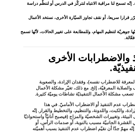
. إنّه تسمح لنا مراقبة الانتباه لنتركّز في الدرس أو لننظّم دراسة
ّر قرارا سريعا، أو نقف تجاوز السيّارة الأخرى، نستخد الأعمال
إنّها جوهريّة لتنظيم المهام، وللمطابعة على تغيير الحالات، لأنّها تسمح
ّالة.
 والاضطرابات الأخرى
فيذيّة.
 المعرفة للاضطراب نفسه)، وفقدان الإرادة، والصعوبة
لصلابة المعرفيّة، إلخ. مع ذلك، تغيّر مشكلة الأعمال
تصعب مشكلة الأعمال التنفيذيّة نشاطات يوميّة كثيرة.
طراب عدم التنفيذ أو الاضطراب الأماميّ
. في هذا
رادة، والكبت، واللدونة، والتنظيم، والتخطيط والقرار. إنّه
يئة، وتغييرات الشخصيّة والمزاج (فيصبح أنانيّاً واستحواذيّا
بالنوبة، أو صدمات الرأس، أو
ي القشرة الجانبيّة مسبب
 إنّه مهمّ جدّا أن نقيّم اضطراب عدم التنفيذ بسبب أهميّته