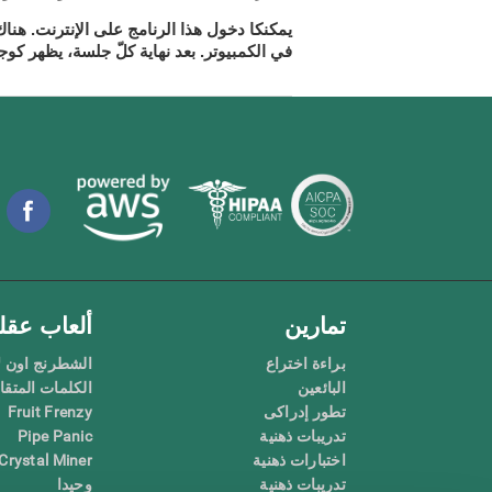
يمكنكا دخول هذا الرنامج على الإنترنت.
هناك 
يظهر كوجني
في الكمبيوتر. بعد نهاية كلّ جلسة،
تمارين
ألعاب عقلي
براءة اختراع
الشطرنج اون ل
البائعين
الكلمات المتق
تطور إدراكى
Fruit Frenzy
تدريبات ذهنية
Pipe Panic
اختبارات ذهنية
Crystal Miner
تدريبات ذهنية
وحيدا