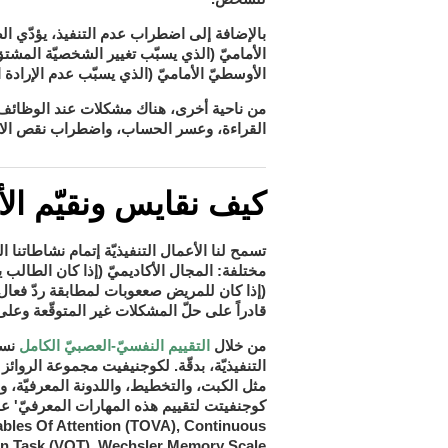
بالإضافة إلى اضطراب عدم التنفيذ، يؤدّي 
الأماميّ
(الذي يسبّب تغيير الشخصيّة المشتقّ
الأوسطيّ الأماميّ (الذي يسبّب عدم الإرادة 
من ناحية أخرى، هناك مشكلات عند الوظائف 
القراءة
عسر الحساب
اضطراب نقص الان
، و
، و
كيف نقايس ونقيّم الأع
تسمح لنا الأعمال التنفيذيّة إتمام نشاطاتنا ال
المجال الأكاديميّ
مختلفة:
(إذا كان الطالب 
(إذا كان للمريض صععوبات لمطابقة ردّ فعال
قادراً على حلّ المشكلات غير المتوقّعة وعل
التقييم النفسيّ-العصبيّ الكامل
من خلال
نستط
لكوجنيفيت
التنفيذيّة، بدقّة.
مجموعة الروائز ال
مثل الكبت، والتخطيط، واللدونة المعرفيّة، وا
كوجنفيتت
ables Of Attention (TOVA), Continuous
on Task (VOT), Wechsler Memory Scale