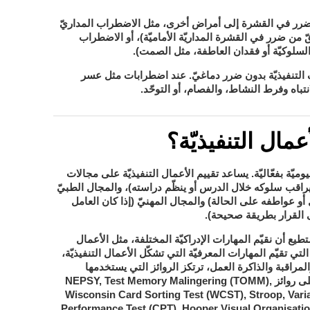
الاضطراب المداريّ
الضرر في القشرة إلى أمراض أخرى، مثل
 من ضرر في القشرة المداريّة الأماميّة)، أو الاضطراب
السلوكيّة أو فقدان العاطفة، مثل الصمت).
عسر
التنفيذيّة بدون ضرر دماغيّ. عند اضطرابات مثل
تباه وفرط النشاط
الفصام
التوحّد
، و
، أو
.
مال التنفيذيّة؟
يوميّة بفعّاليّة. يساعد تقييم الأعمال التنفيذيّة على مجالات
والمجال الطبيّ
يراقب سلوكه خلال الدرس أو ينظّم دراسته)،
والمجال المهنيّ
 أو عواطفه على الحالة)
(إذا كان العامل
ى القرار بطريقة صحيحة).
يع أن نقيّم المهارات الإدراكيّة المختلفة، مثل الأعمال
تي تقيّم المهارات المعرفيّة التي تشكّل الأعمال التنفيذيّة،
لمراقبة والذاكرة العمل، ترتكز الروائز التي يستخدمها
لتقييم هذه المهارات المعرفيّ' على روائز NEPSY, Test Memory Malingering (TOMM),
Wisconsin Card Sorting Test (WCST), Stroop, Vari
Performance Test (CPT), Hooper Visual Organisati