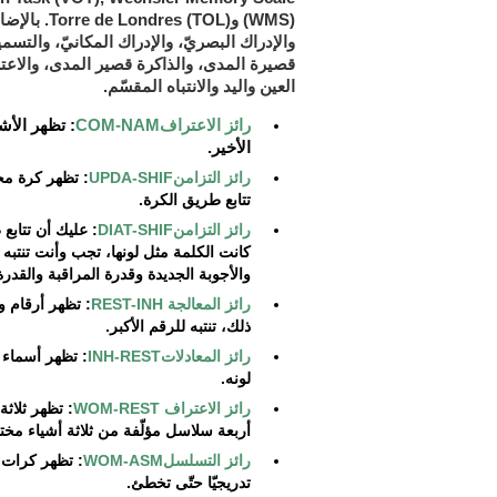
(WMS) و(TOL
والإدراك البصريّ، والإدراك المكانيّ، والتسمي
قصيرة المدى، والذاكرة قصير المدى، والاعتر
العين واليد والانتباه المقسّم.
رائز الاعترافCOM-NAM
: تظهر الأش
الأخير.
رائز التزامنUPDA-SHIF
: تظهر كرة مح
تتابع طريق الكرة.
رائز التزامنDIAT-SHIF
: عليك أن تتابع
كانت الكلمة مثل لونها، تجب وأنت تنتبه
والأجوبة الجديدة وقدرة المراقبة والقدرة
رائز المعالجة REST-INH
: تظهر أرقام و
ذلك، تنتبه للرقم الأكبر.
رائز المعادلاتINH-REST
: تظهر أسماء 
لونه.
رائز الاعتراف WOM-REST
: تظهر ثلاث
أربعة سلاسل مؤلّفة من ثلاثة أشياء مخ
رائز التسلسلWOM-ASM
: تظهر كرات ف
تدريجيّا حتّى تخطئ.