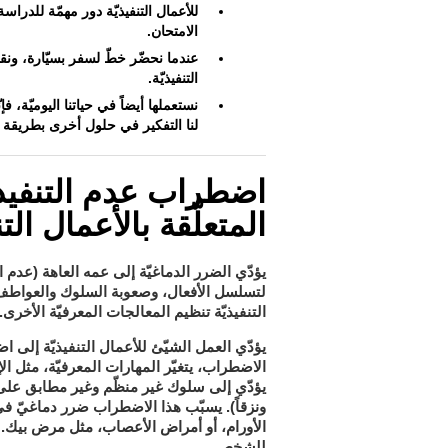
للأعمال التنفيذيّة دور مهمّة للدراسة
الامتحان.
عندما نحضّر خطّ لسفر بسيّارة، ونقر
التنفيذيّة.
نستعملها أيضاً في حياتنا اليوميّة، ف
لنا التفكير في حلول أخرى بطريقة فع
اضطراب عدم التنفيذ
المتعلّقة بالأعمال التن
يؤدّي الضرر الدماغيّة إلى عمه العاهة (عدم
لتسلسل الأفعال، وصعوبة السلوك والعواطف وا
التنفيذيّة تنظيم المعالجات المعرفيّة الأخرى.
اض
يؤدّي العمل الشيّئ للأعمال التنفيذيّة إلى
الاضطراب، يتغيّر المهارات المعرفيّة، مثل الإ
يؤدّي إلى سلوك غير منظّم وغير مطابق على الب
ونزقاً). يسبّب هذا الاضطراب ضرر دماغيّ ف
الأورام، أو أمراض الأعصاب، مثل مرض بيك
.
للشخص.