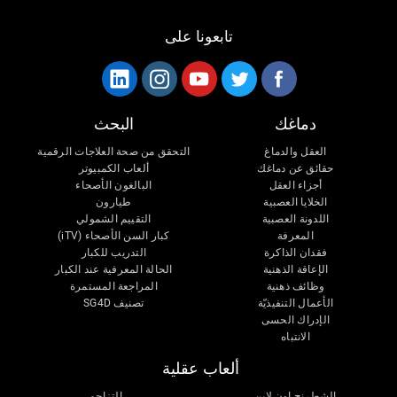
تابعونا على
دماغك
البحث
العقل والدماغ
التحقق من صحة العلاجات الرقمية
حقائق عن دماغك
ألعاب الكمبيوتر
أجزاء العقل
البالغون الأصحاء
الخلايا العصبية
طيارون
اللدونة العصبية
التقييم الشمولي
المعرفة
كبار السن الأصحاء (iTV)
فقدان الذاكرة
التدريب للكبار
الإعاقة الذهنية
الحالة المعرفية عند الكبار
وظائف ذهنية
المراجعة المستمرة
الأعمال التنفيذيّة
تصنيف SG4D
الإدراك الحسى
الانتباه
ألعاب عقلية
الشطرنج اون لاين
التزاحم