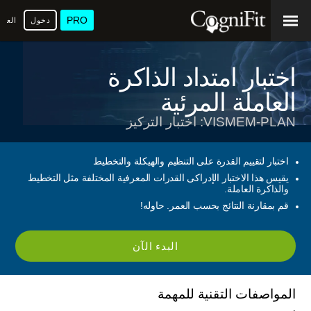
PRO
دخول
العرب
اختبار امتداد الذاكرة
العاملة المرئية
VISMEM-PLAN: اختبار التركيز
اختبار لتقييم القدرة على التنظيم والهيكلة والتخطيط
يقيس هذا الاختبار الإدراكى القدرات المعرفية المختلفة مثل التخطيط
والذاكرة العاملة.
قم بمقارنة النتائج بحسب العمر. حاوله!
البدء الآن
المواصفات التقنية للمهمة