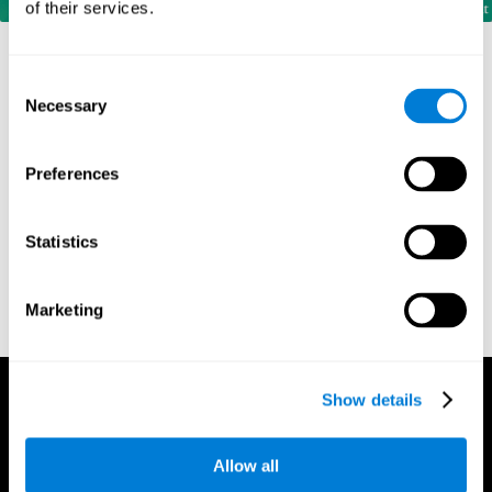
of their services.
Consent
المراجع
Necessary
Selection
Corsi, P.M. (1972). Human memory and the medial temporal
Preferences
region of the brain (Ph.D.). McGill University.
Kessels, R. P. C.; van Zandvoort, M. J. E.; Postma, A.; Kappelle,
L. J.; de Haan, E. H. F (2000). "The Corsi Block-Tapping Task:
Statistics
Standardization and Normative Data". Applied
Neuropsychology. 7 (4): 252–258
Wechsler, D. (1945). Wechsler memory scale. Psychological
Marketing
Corporation
Show details
Allow all