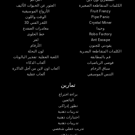
الكلمات المتقاطعة الصغيرة
العثور عن الحيوات الأليف
Fruit Frenzy
الأزواج الموسيقية
Pipe Panic
الوقت واللون
Crystal Miner
اللغز الفني 3D
وحيدا
مغامرات الضفدع
Robo Factory
خط الحلوى
Ant Escape
لغز
يقودني للجنون
الأرقام
الكلمات المتقاطعة البصرية
لون النحلة
قم بالمطابقة
اللعبة العقلية: تفجير البالونات
فوضى الرياضيات
ألعاب الذكاء
سباق الرخام
ألعاب اون لاين من آجل الذاكرة
التنس الموسيقي
ألعاب عقلية
تمارين
براءة اختراع
البائعين
تطور إدراكى
تدريبات ذهنية
اختبارات ذهنية
تدريبات ذهنية
تدريب عقلي شخصي
تدريب ذهنى