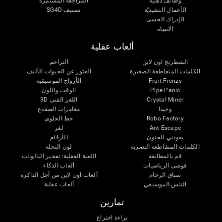
وظائف ذهنية
المراجعة المستمرة
الأعمال التنفيذيّة
تصنيف SG4D
الإدراك الحسى
الانتباه
ألعاب عقلية
الشطرنج اون لاين
التزاحم
الكلمات المتقاطعة الصغيرة
العثور عن الحيوات الأليف
Fruit Frenzy
الأزواج الموسيقية
Pipe Panic
الوقت واللون
Crystal Miner
اللغز الفني 3D
وحيدا
مغامرات الضفدع
Robo Factory
خط الحلوى
Ant Escape
لغز
يقودني للجنون
الأرقام
الكلمات المتقاطعة البصرية
لون النحلة
قم بالمطابقة
اللعبة العقلية: تفجير البالونات
فوضى الرياضيات
ألعاب الذكاء
سباق الرخام
ألعاب اون لاين من آجل الذاكرة
التنس الموسيقي
ألعاب عقلية
تمارين
براءة اختراع