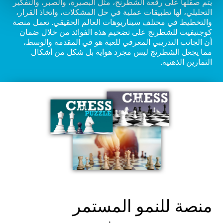
يتم صقلها على رقعة الشطرنج، مثل البصيرة، والصبر، والتفكير
التحليلي، لها تطبيقات عملية في حل المشكلات، واتخاذ القرار،
والتخطيط في مختلف سيناريوهات العالم الحقيقي. تعمل منصة
كوجنيفيت للشطرنج على تضخيم هذه الفوائد من خلال ضمان
أن الجانب التدريبي المعرفي للعبة هو في المقدمة والوسط،
مما يجعل الشطرنج ليس مجرد هواية بل شكل من أشكال
التمارين الذهنية.
منصة للنمو المستمر