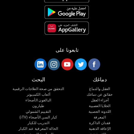
تابعونا على
دماغك
البحث
العقل والدماغ
التحقق من صحة العلاجات الرقمية
حقائق عن دماغك
ألعاب الكمبيوتر
أجزاء العقل
البالغون الأصحاء
الخلايا العصبية
طيارون
اللدونة العصبية
التقييم الشمولي
المعرفة
كبار السن الأصحاء (iTV)
فقدان الذاكرة
التدريب للكبار
الإعاقة الذهنية
الحالة المعرفية عند الكبار