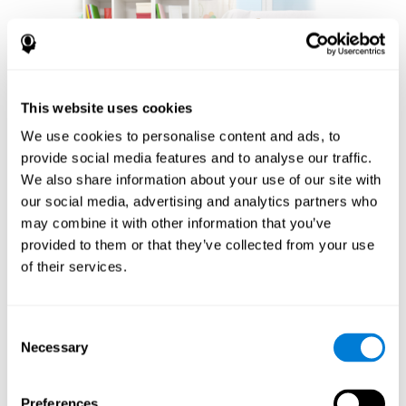
This website uses cookies
We use cookies to personalise content and ads, to
provide social media features and to analyse our traffic.
We also share information about your use of our site with
our social media, advertising and analytics partners who
بناء مجتمع من عشاق
may combine it with other information that you’ve
الشطرنج
provided to them or that they’ve collected from your use
of their services.
ميزة أخرى مهمة للعب الشطرنج على الإنترنت مع CogniFit
هي الشعور بالمجتمع الذي تعززه. اللاعبون ليسوا معزولين؛
إنهم جزء من شبكة عالمية من عشاق الشطرنج. يقدم هذا
Consent
الجانب المجتمعي بعدًا اجتماعيًا للعبة، مما يمكّن اللاعبين من
Necessary
Selection
التعلم من بعضهم البعض ومشاركة الاستراتيجيات وحتى
المشاركة في المنافسة الودية. إن قدرة النظام الأساسي على
ربط اللاعبين عبر مستويات مهارات مختلفة ومواقع جغرافية
Preferences