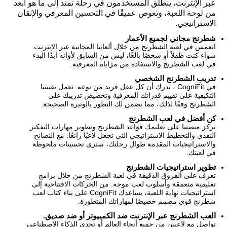
عبر الإنترنت، ينطلق المستخدمون في رحلة تمتد إلى ما هو أبعد
من لوحة اللعبة، وتغوص عميقًا في التحسين المعرفي والإتقان
الاستراتيجي.
شطرنج مجاني لجميع الأعمار
انغمس في لعبة الشطرنج من خلال ألعابنا المجانية عبر الإنترنت.
سواء كنت طفلاً أو شخصًا بالغًا، ليس من السابق لأوانه أبدًا البدء
في لعب الشطرنج والاستفادة من مزاياه المعرفية.
تدريب الشطرنج الشخصي
في CogniFit ، ندرك أن كل عقل فريد من نوعه. تعمل تقنيتنا
التكيفية على تقييم قدراتك المعرفية وتخصيص تدريبك على
الشطرنج وفقًا لذلك، مما يضمن لك التطور بالوتيرة الصحيحة.
كن أفضل في لعب الشطرنج
تركز منصتنا على تعليمك قواعد الشطرنج وتطوير مهارات التفكير
النقدي والتخطيط الاستراتيجي التي تجعل لاعبًا رائعًا. مع النصائح
والاستراتيجيات المقدمة طوال رحلتك، سترى تحسينات ملحوظة
في لعبتك.
تطوير استراتيجيات الشطرنج
تعرف على الفروق الدقيقة في لعبة الشطرنج من خلال برامج
تعليمية متعمقة وأسلوب لعب موجه. من الحركات الافتتاحية إلى
استراتيجيات نهاية اللعبة، يساعدك CogniFit على بناء كتاب لعب
شطرنج قوي مصمم خصيصًا لمهاراتك المتطورة.
العب الشطرنج عبر الإنترنت ضد الكمبيوتر أو ضد صديق.
تواصل مع لاعبين من جميع أنحاء العالم أو تحدي الذكاء الاصطناعي