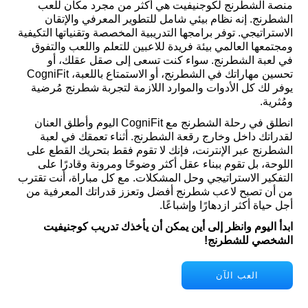
منصة الشطرنج لكوجنيفيت هي أكثر من مجرد مكان للعب
الشطرنج. إنه نظام بيئي شامل للتطوير المعرفي والإتقان
الاستراتيجي. توفر برامجها التدريبية المخصصة وتقنياتها التكيفية
ومجتمعها العالمي بيئة فريدة للاعبين للتعلم واللعب والتفوق
في لعبة الشطرنج. سواء كنت تسعى إلى صقل عقلك، أو
تحسين مهاراتك في الشطرنج، أو الاستمتاع باللعبة، CogniFit
يوفر لك كل الأدوات والموارد اللازمة لتجربة شطرنج مُرضية
ومُثرية.
انطلق في رحلة الشطرنج مع CogniFit اليوم وأطلق العنان
لقدراتك داخل وخارج رقعة الشطرنج. أثناء تعمقك في لعبة
الشطرنج عبر الإنترنت، فإنك لا تقوم فقط بتحريك القطع على
اللوحة، بل تقوم ببناء عقل أكثر وضوحًا ومرونة وقادرًا على
التفكير الاستراتيجي وحل المشكلات. مع كل مباراة، أنت تقترب
من أن تصبح لاعب شطرنج أفضل وتعزز قدراتك المعرفية من
أجل حياة أكثر ازدهارًا وإشباعًا.
ابدأ اليوم وانظر إلى أين يمكن أن يأخذك تدريب كوجنيفيت
الشخصي للشطرنج!
العب الآن