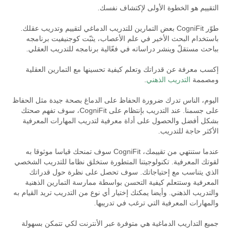
التقييم هو الخطوة الأولى لإكتشاف نفسك.
طوّر CogniFit بعض التمارين للتدريب الدماغي لتقييم وتدريب عقلك.
باستخدام البحث الأخير في علم الأعصاب، يثبّت كوجنيفيت برنامجه
بباحث مستقلّ وينشر دراساته في فعّالية برنامجه للتدريب العقلي.
إكسب معرفة عن قدراتك وتعلم كيفية تحسينها مع التمارين العقلية
ومصممة
التدريب الذهني
.
اليوم، الناس تدرك ضرورة الحفاظ على الدماغ بصحة جيدة مثل الحفاظ
على جسمنا. عند التدريب بإنتظام على CogniFit، سوف تفهم صحتك
بشكل أفضل والحصول على أداة معرفية لتدريب المهارات المعرفية
الأكثر حاجة للتدريب.
عندما ستنتهي من تقييمك، CogniFit سوف تمنحك قياسا موثوقا به
لقوتك المعرفية. تكنولوجيتنا المتطورة ستخلق نظاما للتدريب الشخصي
الذي يتناسب مع إحتياجاتك. سوف تحصل على نظرة حول قدراتك
المعرفية وستتعلم كيفية التحسن بواسطة ممارسة التمارين الذهنية
والتدريب الذهني. وأيضا يمكنك إختيار أي نوع من التدريب تريد القيام به
والمهارات المعرفية التي ترغب في تدريبها.
جميع التداريب الدماغية هي متوفرة عبر الأنترنت لكي تتمكن بسهولة