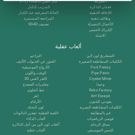
المعرفة
كبار السن الأصحاء (iTV)
فقدان الذاكرة
التدريب للكبار
الإعاقة الذهنية
الحالة المعرفية عند الكبار
وظائف ذهنية
المراجعة المستمرة
الأعمال التنفيذيّة
تصنيف SG4D
الإدراك الحسى
الانتباه
ألعاب عقلية
الشطرنج اون لاين
التزاحم
الكلمات المتقاطعة الصغيرة
العثور عن الحيوات الأليف
Fruit Frenzy
الأزواج الموسيقية
Pipe Panic
الوقت واللون
Crystal Miner
اللغز الفني 3D
وحيدا
مغامرات الضفدع
Robo Factory
خط الحلوى
Ant Escape
لغز
يقودني للجنون
الأرقام
الكلمات المتقاطعة البصرية
لون النحلة
قم بالمطابقة
اللعبة العقلية: تفجير البالونات
فوضى الرياضيات
ألعاب الذكاء
سباق الرخام
ألعاب اون لاين من آجل الذاكرة
التنس الموسيقي
ألعاب عقلية