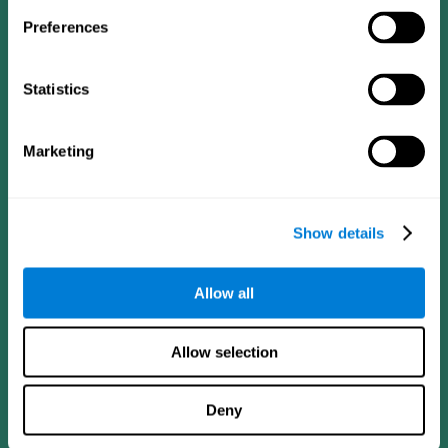
Preferences
Statistics
Marketing
تابعونا على
Show details
Allow all
دماغك
البحث
Allow selection
العقل والدماغ
التحقق من صحة العلاجات الرقمية
حقائق عن دماغك
ألعاب الكمبيوتر
أجزاء العقل
البالغون الأصحاء
Deny
الخلايا العصبية
طيارون
اللدونة العصبية
التقييم الشمولي