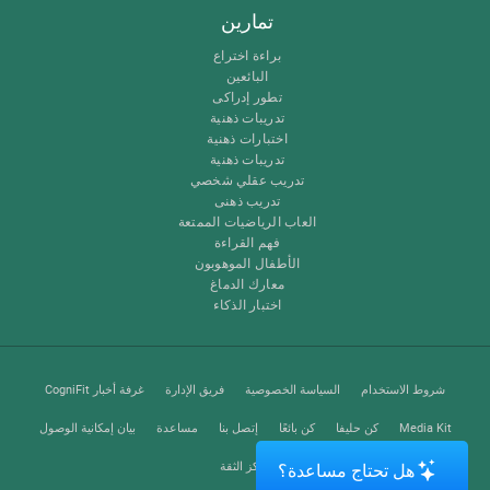
تمارين
براءة اختراع
البائعين
تطور إدراكى
تدريبات ذهنية
اختبارات ذهنية
تدريبات ذهنية
تدريب عقلي شخصي
تدريب ذهنى
العاب الرياضيات الممتعة
فهم القراءة
الأطفال الموهوبون
معارك الدماغ
اختبار الذكاء
شروط الاستخدام
السياسة الخصوصية
فريق الإدارة
غرفة أخبار CogniFit
Media Kit
كن حليفا
كن بائعًا
إتصل بنا
مساعدة
بيان إمكانية الوصول
مركز الثقة
هل تحتاج مساعدة؟