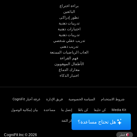
براءة اختراع
البائعين
تطور إدراكى
تدريبات ذهنية
اختبارات ذهنية
تدريبات ذهنية
تدريب عقلي شخصي
تدريب ذهنى
العاب الرياضيات الممتعة
فهم القراءة
الأطفال الموهوبون
معارك الدماغ
اختبار الذكاء
شروط الاستخدام
السياسة الخصوصية
فريق الإدارة
غرفة أخبار CogniFit
Media Kit
كن حليفا
كن بائعًا
إتصل بنا
مساعدة
بيان إمكانية الوصول
مركز الثقة
هل تحتاج مساعدة؟
CogniFit Inc © 2026
قطر