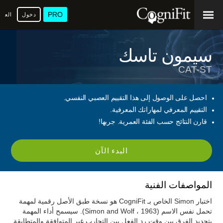
PRO
دخول
العرب
سيمون تاسك
CAT-ST
احصل على الوصول إلى هذا التقييم العصبي النفسي.
التقييم المعرفي لمهاراتك المعرفية.
قارن النتائج حسب الفئة العمرية. جربها!
البدء الآن
المواصفات الفنية
اختبار Simon الخاص بـ CogniFit هو نسخة طبق الأصل رقمية لمهمة
تحمل نفس الاسم (Simon and Wolf ، 1963). سيسمح أداء المهمة
بتحديد الفرق بين وقت رد الفعل بين التجارب غير المتوافقة والمتطابقة