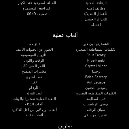
الإعاقة الذهنية
الحالة المعرفية عند الكبار
وظائف ذهنية
المراجعة المستمرة
الأعمال التنفيذيّة
تصنيف SG4D
الإدراك الحسى
الانتباه
ألعاب عقلية
الشطرنج اون لاين
التزاحم
الكلمات المتقاطعة الصغيرة
العثور عن الحيوات الأليف
Fruit Frenzy
الأزواج الموسيقية
Pipe Panic
الوقت واللون
Crystal Miner
اللغز الفني 3D
وحيدا
مغامرات الضفدع
Robo Factory
خط الحلوى
Ant Escape
لغز
يقودني للجنون
الأرقام
الكلمات المتقاطعة البصرية
لون النحلة
قم بالمطابقة
اللعبة العقلية: تفجير البالونات
فوضى الرياضيات
ألعاب الذكاء
سباق الرخام
ألعاب اون لاين من آجل الذاكرة
التنس الموسيقي
ألعاب عقلية
تمارين