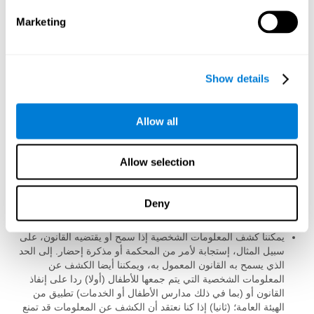
Marketing
متى تكون المعلومات المجمعة للأطفال متوفرة للآخرين
يمكن للأطفال الإنخراط في CogniFit بعد تلقي دعوة من المعلم، مدير
مدرسته، طبيبه أو باحث. في هذه الحالة، وإذا قام الطفل بالتسجيل،
CogniFit تطلب موافقة الوالدين أو الوصي القانوني عن طريق البريد
Show details
الإلكتروني. يجب على الأب أو الوصي القانوني للطفل تعديل إعدادات
خصوصية الطفل والتقرير ما إذا كان الطفل سيشارك معلوماته مع
المعلم، مدير المدرسة، الطبيب، أو الباحث.
Allow all
لا يتم نشر معلومات الطفل الشخصية. إلى جانب تلك الحالات المعزولة
حيث يتم عرض المعلومات الشخصية للطفل، يجوز لنا مشاركة أو كشف
Allow selection
المعلومات الشخصية التي يتم جمعها من الأطفال في عدد محدود من
الحالات، بما في ذلك ما يلي:
Deny
يمكننا مشاركة المعلومات مع مقدمي الخدمات لدينا إذا لزم الأمر
لأداء وظائف الأعمال، المهنية أو دعم تكنولوجي من طرفنا.
يمكننا كشف المعلومات الشخصية إذا سمح أو يقتضيه القانون، على
سبيل المثال، إستجابة لأمر من المحكمة أو مذكرة إحضار. إلى الحد
الذي يسمح به القانون المعمول به، ويمكننا أيضا الكشف عن
المعلومات الشخصية التي يتم جمعها للأطفال (أولا) ردا على إنفاذ
القانون أو (بما في ذلك مدارس الأطفال أو الخدمات) تطبيق من
الهيئة العامة؛ (ثانيا) إذا كنا نعتقد أن الكشف عن المعلومات قد تمنع