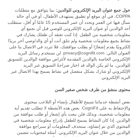
حول جمع عنوان البريد الإلكتروني للوالدين:
بما يتوافق مع متطلبات
COPPA، في أي موقع أو تطبيق يستهدف الأطفال، أو في أي حالة
نسأل فيها عن العمر ونحدد أن عمر المستخدم 15 عامًا أو أقل، سنطلب
أحد الوالدين أو عنوان البريد الإلكتروني للوصي قبل أن نجمع أي
معلومات شخصية من الطفل. إذا كنت تعتقد أن طفلك يشارك في
نشاط يجمع معلومات شخصية ولم تتلق أنت أو أي والد/وصي آخر بريدًا
إلكترونيًا يقدم إشعارًا أو يطلب موافقتك، فلا تتردد في الاتصال بنا على
العنوان التالي:
privacy@cognifit.com
. لن نستخدم رسائل البريد
الإلكتروني الخاصة بالوالدين المقدمة لأغراض موافقة الوالدين للتسويق
للوالدين، ما لم يكن الوالد قد اختار صراحةً التسويق عبر البريد
الإلكتروني أو شارك بشكل منفصل في نشاط يسمح بهذا الاتصال عبر
البريد الإلكتروني.
محتوى منشؤ من طرف شخص صغير السن
بعض أنشطة خدماتنا تسمح للأطفال بإنشاء أو التلاعب بمحتوى
والإحتفاظ به على CogniFit. بعض هذه الأنشطة لا تتطلب تقديم أية
معلومات شخصية، وبذلك فلن نبعث بأي إشعار أو طلب موافقة من
الوالدين. إذا كان النشاط يسمح للطفل بإدراج معلومات شخصية في
المحتوى الذي تم إنشاؤه، سنحذف المعلومات أو سنراجع موافقة
الوالدين من خلال عنوان البريد الإلكتروني. أمثلة لمحتويات تتضمن