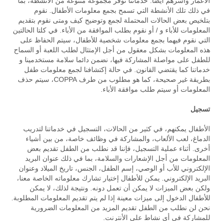
الأعمار وأسرهم أيضا. خدماتنا توفر مجموعة متنوعة من الأنشطة، بما
في ذلك تلك الأنشطة التي تسمح بجمع معلومات الأطفال. نقوم
بتلخيص بعض الحالات المحتملة لجمع وتوضيح كيف ومتى نقوم بتقديم
المعلومات للأباء و / أو نقوم بطلب الموافقة من الأباء. في كلتا الحالتين
التي نقوم فيهما بجمع معلومات شخصية للأطفال، سيتم الحفاظ على
هذه المعلومات بشكل معقول من أجل الإمتثال لطلب اللعبة أو السماح
للطفل على مواصلة المشاركة فيها، نضمن دائما سلامة مستخدمينا و
خدماتنا كما يقتضي القانون. في حالة إكتشافنا لجمع معلومات طفل
بطريقة غير صحيحة، كما هو مطلوب من طرف COPPA، سيتم حذف
المعلومات أو سيتم طلب موافقة الأباء.
تسجيل
الأطفال يمكنهم، في كثير من الحالات، التسجيل في خدماتنا لتدريب
الدماغ، لعب الألعاب، والمشاركة في وظائف خاصة، من بين أشياء
أخرى. أثناء عملية التسجيل، فإننا قد نطلب من الطفل تقديم بعض
المعلومات من أجل الإشعارات والسلامة، بما في ذلك عنوان البريد
الإلكتروني للأب أو الوصي، إسم الطفل، الجنس، تاريخ الميلاد وعنوان
البريد الإلكتروني. يمكن للأطفال إختيار تشارك معلوماته الخاصة معنا،
ولكن بعض الميزات لا يمكن أن تعمل دونه. ونتيجة لذلك، لا يمكن
للأطفال الدخول إلى ميزات معينة إذا لم يتم تقديم المعلومات المطلوبة.
نحن لن نطلب من الطفل تقديم المزيد من المعلومات الضرورية
للمشاركة في أي نشاط على الأنترنت.