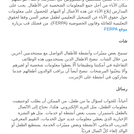
مكان الأباء من أجل جمع المعلومات الشخصية عن الأطفال. يجب على
المدارس إبلاغ الأباء عن هذه الأعمال أو المهام. للحصول على معلومات
حول حقوق الأباء عن التسجيل التعليمي لطفل صغير السن وفقا لحقوق
التعليمية للعائلة وقانون الخصوصية (FERPA)، من فضلك قب بزيارة
موقع FERPA
شات
تسمح بعض مميّزات وأنشطة للأطفال التواصل مع مستخدمين آخرين
من خلال الشات. ننصح الاطفال الذين يستخدمون هذه الوظائف
التفاعلية في أمكنتنا وتطبيقاتنا ألّا يعطوا معلومات شخصية أو لغيرهم
وألا يتجنّبوا المرشحات. ننصح أيضاً أن يراقب الوالدون أطفالهم عندما
يشاركون في أنشطة على الإنترنت.
رسائل
أحياناً، للجواب لسؤال ما من طفل، من الممكن أن يطلب كوجنيفيت
معلومات الطفل، مثل البريد الإلكتروني. هكذا، نحتاج إلى الاتّصال
بالطفل باستمرار، بسبب بعض أنشطة او خدمات. مثل هو النشرة
الإخبارية الذي يعطي معلومات جديد حول الخدمات، التقييم المعرفي،
التدريب الدماغي، الأنشطة وبعض مميّزات الخدمة. يستطيع الطفل أو
الوالد إلغاء كلّ اتّصال فرديّاً.