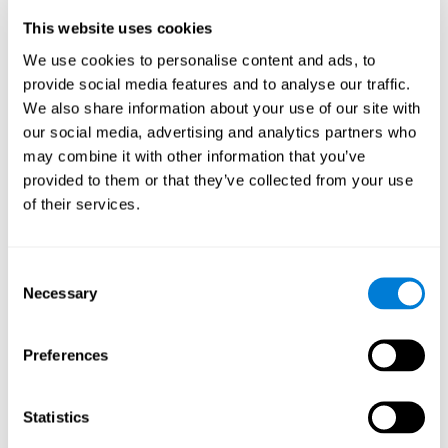
الجغرافي للطفل والمعلومات المتعلقة بمزود خدمات الانترنت أو
الهاتف المحمول. ويتم جمع هذه المعلومات بإستخدام تقنيات مثل
This website uses cookies
الكوكيز، الكوكيز فلاش، منارات الويب والمعرفات الفريدة الأخرى. هذه
We use cookies to personalise content and ads, to
المعلومات يمكن جمعها بواسطة CogniFit أو من قبل طرف ثالث.
وتستخدم هذه البيانات في المقام الأول لأغراض داخلية من أجل:
provide social media features and to analyse our traffic.
We also share information about your use of our site with
تزويد الأطفال بإمكانية الدخول إلى وظائف وأنشطة في خدماتنا
our social media, advertising and analytics partners who
تخصيص المحتوى وتعزيز خدماتنا
may combine it with other information that you’ve
إجراء البحوث والتحليل من أجل الحصول على نتائج جيدة لخدماتنا
provided to them or that they’ve collected from your use
إنشاء تقاريرا مجهولة المصدر عن إستخدام CogniFit
of their services.
في الأنشطة التي نجمع فيها (أو نسمح للآخرين بالقيام بذلك) بمعلومات
للأطفال في خدماتنا لإستخدامها لأغراض أخرى، سيتم إبلاغ أولياء الأمور
من أجل الحصول على موافقتك قبل هذه العملية.
Consent
Necessary
Selection
من فضلك، اتّصل بنا في
privacy@cognifit.com
أو العنوان البريدي
التالي بأسئلة عن سياسة الخصوصية وطرائق جمع المعلومات
واستخدام المشغلين:
Preferences
CogniFit, Inc.
Attn: Legal Department (Privacy Policy)
Statistics
California Street, 11th Floor
San Francisco, CA 94108, USA