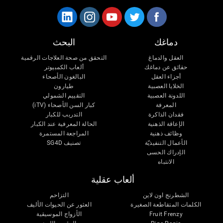
دماغك
البحث
العقل والدماغ
التحقق من صحة العلاجات الرقمية
حقائق عن دماغك
ألعاب الكمبيوتر
أجزاء العقل
البالغون الأصحاء
الخلايا العصبية
طيارون
اللدونة العصبية
التقييم الشمولي
المعرفة
كبار السن الأصحاء (iTV)
فقدان الذاكرة
التدريب للكبار
الإعاقة الذهنية
الحالة المعرفية عند الكبار
وظائف ذهنية
المراجعة المستمرة
الأعمال التنفيذيّة
تصنيف SG4D
الإدراك الحسى
الانتباه
ألعاب عقلية
الشطرنج اون لاين
التزاحم
الكلمات المتقاطعة الصغيرة
العثور عن الحيوات الأليف
Fruit Frenzy
الأزواج الموسيقية