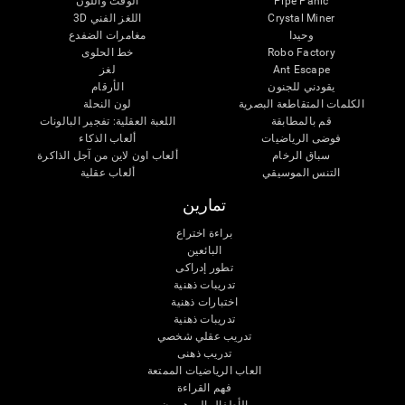
Pipe Panic
الوقت واللون
Crystal Miner
اللغز الفني 3D
وحيدا
مغامرات الضفدع
Robo Factory
خط الحلوى
Ant Escape
لغز
يقودني للجنون
الأرقام
الكلمات المتقاطعة البصرية
لون النحلة
قم بالمطابقة
اللعبة العقلية: تفجير البالونات
فوضى الرياضيات
ألعاب الذكاء
سباق الرخام
ألعاب اون لاين من آجل الذاكرة
التنس الموسيقي
ألعاب عقلية
تمارين
براءة اختراع
البائعين
تطور إدراكى
تدريبات ذهنية
اختبارات ذهنية
تدريبات ذهنية
تدريب عقلي شخصي
تدريب ذهنى
العاب الرياضيات الممتعة
فهم القراءة
الأطفال الموهوبون