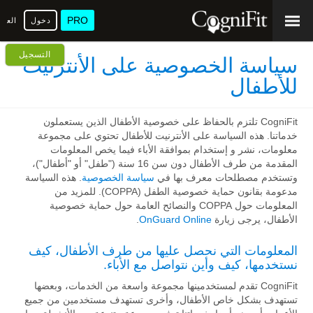
PRO
دخول
العرب
التسجيل
سياسة الخصوصية على الأنترنيت
للأطفال
CogniFit تلتزم بالحفاظ على خصوصية الأطفال الذين يستعملون
خدماتنا. هذه السياسة على الأنترنيت للأطفال تحتوي على مجموعة
معلومات، نشر و إستخدام بموافقة الأباء فيما يخص المعلومات
المقدمة من طرف الأطفال دون سن 16 سنة ("طفل" أو "أطفال")،
وتستخدم مصطلحات معرف بها في
سياسة الخصوصية
. هذه السياسة
مدعومة بقانون حماية خصوصية الطفل (COPPA). للمزيد من
المعلومات حول COPPA والنصائح العامة حول حماية خصوصية
الأطفال، يرجى زيارة
OnGuard Online
.
المعلومات التي نحصل عليها من طرف الأطفال، كيف
نستخدمها، كيف وأين نتواصل مع الأباء.
CogniFit تقدم لمستخدمينها مجموعة واسعة من الخدمات، وبعضها
تستهدف بشكل خاص الأطفال، وأخرى تستهدف مستخدمين من جميع