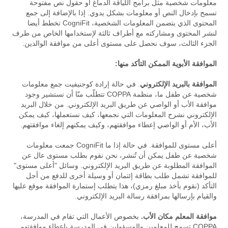
معلومات شخصية مثل برامج اللياقة الدماغ أو حقول نص مفتوحة
تسمح بإدخال النص أو معلومات بشكل يدوي. إذا بالإضافة إلى جمع
المحتوى الذي يتضمن المعلومات الشخصية، CogniFit تخطط أيضا
لنشر المحتوى ومشاركته مع أطراف ثالثة لإستخدامها الخاص من طرف
الجزء الثالث، سوف نحصل على مستوى أعلى من موافقة الوالدين.
الموافقة الأبوية الممكن التأكد منها:
الموافقة بالبريد الإلكتروني
. في حالة إرادة كوجنيفيت جمع معلومات
شخصية عن طفل ما، منظمة COPPA تتطلّب منّا أن نستشير وجود
موافقة الأب أو الواصي عن طريق البريد الإلكتروني. من خلال البريد
الإلكتروني نشرح المعلومات التي نجمعها، كيف نستعملها، كيف يمكن
الأب، الأم أو الواصي إعطاء موافقتهم، وكيف يمكنهم إلغاء موافقتهم.
أعلى مستوى للموافقة. في حالة إذا ما CogniFit جمعت معلومات
شخصية عن طفل يمكن أن تُنشر، نحن نقوم بطلب مستوى عال عن
الموافقة المطلوبة عن طريق البريد الإلكتروني. وسائل "أعلى مستوى"
للموافقة تشمل طلب بطاقة إئتمان أو وسيلة أخرى للدفع من أجل
التأكد (نقوم بأخذ مبلغ رمزي)، هذا يتطلب إستمارة الموافقة موقع عليها
والقيام بإرسالها بمرافقة رسالة البريد الإلكتروني.
موافقة المعلم مكان الأب.
بخصوص الأعمال التي تقام في المدرسة،
COPPA تسمح للمعلمين والمسؤولين في المدرسة بإعطاء موافقتهم