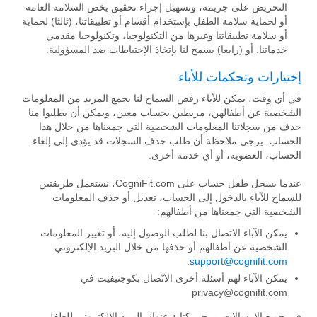
التحريض على جريمة، وتسهيل إجراء تحقيق يخص السلامة العامة
أو لحماية سلامة الطفل بإستخدام أقسام أو تطبيقاتنا، (ثالثا) لحماية
أو سلامة تطبيقاتنا وغيرها من التكنولوجيا، وتكنولوجيا مقدمي
خدماتنا. أو (رابعا) يسمح لنا بإتخاذ الإحتياطات ضد المسؤولية.
إختيارات وتحكمات للأباء
في أي وقت، يمكن للأباء رفض السماح لنا بجمع المزيد من المعلومات
الشخصية عن أطفالهن، مربطين بحساب معين، ويمكن أن يطلبوا منا
حذف من سجلاتنا المعلومات الشخصية التي جمعناها من خلال هذا
الحساب. يرجى ملاحظة أن طلب حذف السجلات قد يؤدي إلى إلغاء
الحساب، العضوية، أو أي خدمة أخرى.
عندما يسجل طفل حساب على CogniFit.com، نستعمل طريقتين
للسماح للآباء بالدخول إلى الحساب، تعديل أو حذف المعلومات
الشخصية التي جمعناها من أطفالهم:
يمكن الآباء الاتصال بنا لطلب الوصول إليه، أو تغيير المعلومات
الشخصية عن أطفالهم أو حذفها من خلال البريد الإلكتروني
.
support@cognifit.com
يمكن الآباء لهم أسئلة أخرى الاتّصال بكوجنيفيت في
privacy@cognifit.com
في جميع الإرسالات، يرجى كتابة عنوان البريد الإلكتروني للطفل