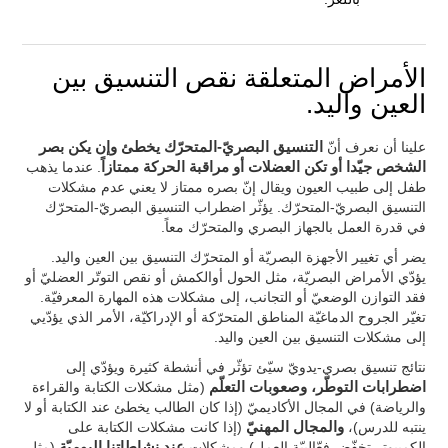
الأمراض المتعلقة نقص التنسيق بين
العين واليد.
علينا أن نعرف أنّ
التنسيق البصريّ-المتحرّك يخطئ وإن يكن بصر
الشخص جيّدا أو تكن العضلات أو مراقبة الحركة ممتازاً
. عندما يذهب
طفل إلى طبيب العيون ويقال إنّ بصره ممتاز لا يعني عدم مشكلات
التنسيق البصريّ-المتحرّك. يؤثّر اضطراب التنسيق البصريّ-المتحرّك
في قدرة العمل بالجهاز البصري والمتحرّك معاً.
يضر أي تغيير الأجهزة البصريّة أو المتحرّك التنسيق بين العين واليد.
يؤدّي الأمراض البصريّة، مثل الحول أوالكمش أو نقص التوتّر العضليّ أو
فقد التوازن الوضعيّ أو التجانب، إلى مشكلات هذه المهارة المعرفيّة.
تغيّر الجروح الدماغيّة المناطق المتحرّكة أو الإدراكيّة، الأمر الذي يؤدّيي
إلى مشكلات التنسيق بين العين واليد.
نتائج تنسيق بصري-يدويّ سيّئ تؤثّر في أنشطة كثيرة ويؤدّي إلى
اضطرابات التوطّر، وصعوبات التعلّم
(مثل مشكلات الكتابة والقراءة
والرياضة) في المجال الأكاديميّ (إذا كان الطالب يخطئ عند الكتابة أو لا
ينتبه للدرس)،
والمجال المهنيّ
(إذا كانت مشكلات الكتابة على
الكمبيوتر تخفّض فعّالييّة العمل) ومشكلات
عند نشاطاتنا اليوميّة
(مثل