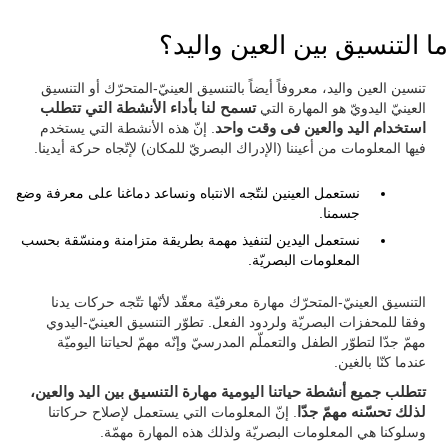
ما التنسيق بين العين واليد؟
تنسين العين واليد، معروفاً أيضاً بالتنسيق العينيّ-المتحرّك أو التنسيق
العينيّ اليدويّ هو المهارة التي
تسمح لنا بأداء الأنشطة التي تتطلب
استخدام اليد والعين فى وقت واحد
. إنّ هذه الأنشطة التي يستخدم
فيها المعلومات من أعيننا (الإدراك البصريّ للمكان) لإتّجاه حركة أيدينا.
نستعمل العينين لنتّجه الانتباه ونساعد دماغنا على معرفة وضع
جسمنا.
نستعمل اليدين لتنفيذ مهمة بطريقة متزامنة ومنسّقة بحسب
المعلومات البصريّة.
التنسيق العينيّ-المتحرّك مهارة معرفيّة معقّد لأنّها تتّجه حركات يدنا
وفقا للمحفزات البصريّة ولردود الفعل. تطوّر التنسيق العينيّ-اليدوي
مهمّ جدّا لتطوّر الطفل والتعملّم المدرسيّ وإنّه مهمّ لحياتنا اليوميّة
عندما كنّا بالغين.
تتطلب جميع أنشطة حياتنا اليومية مهارة التنسيق بين اليد والعين،
لذلك تحسّنه مهمّ جدّا
. إنّ المعلومات التي يستعمل لإصلاح حركاتنا
وسلوكنا هي المعلومات البصريّة ولذلك هذه المهارة مهمّة.