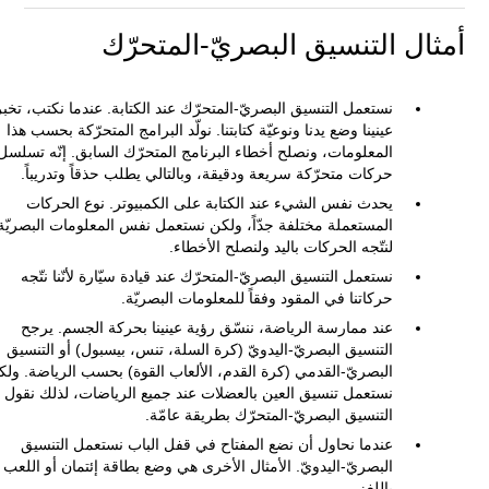
أمثال التنسيق البصريّ-المتحرّك
نستعمل التنسيق البصريّ-المتحرّك عند الكتابة. عندما نكتب، تخبر
عينينا وضع يدنا ونوعيّة كتابتنا. نولّد البرامج المتحرّكة بحسب هذا
المعلومات، ونصلح أخطاء البرنامج المتحرّك السابق. إنّه تسلسل
حركات متحرّكة سريعة ودقيقة، وبالتالي يطلب حذقاً وتدريباً.
يحدث نفس الشيء عند الكتابة على الكمبيوتر. نوع الحركات
المستعملة مختلفة جدّاً، ولكن نستعمل نفس المعلومات البصريّة
لنتّجه الحركات باليد ولنصلح الأخطاء.
نستعمل التنسيق البصريّ-المتحرّك عند قيادة سيّارة لأنّنا نتّجه
حركاتنا في المقود وفقاً للمعلومات البصريّة.
عند ممارسة الرياضة، ننسّق رؤية عينينا بحركة الجسم. يرجح
التنسيق البصريّ-اليدويّ (كرة السلة، تنس، بيسبول) أو التنسيق
البصريّ-القدمي (كرة القدم، الألعاب القوة) بحسب الرياضة. ولك
نستعمل تنسيق العين بالعضلات عند جميع الرياضات، لذلك نقول
التنسيق البصريّ-المتحرّك بطريقة عامّة.
عندما نحاول أن نضع المفتاح في قفل الباب نستعمل التنسيق
البصريّ-اليدويّ. الأمثال الأخرى هي وضع بطاقة إئتمان أو اللعب
باللغز.