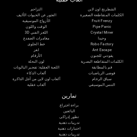
الشطرنج اون لاين
التزاحم
الكلمات المتقاطعة الصغيرة
العثور عن الحيوات الأليف
Fruit Frenzy
الأزواج الموسيقية
Pipe Panic
الوقت واللون
Crystal Miner
اللغز الفني 3D
وحيدا
مغامرات الضفدع
Robo Factory
خط الحلوى
Ant Escape
لغز
يقودني للجنون
الأرقام
الكلمات المتقاطعة البصرية
لون النحلة
قم بالمطابقة
اللعبة العقلية: تفجير البالونات
فوضى الرياضيات
ألعاب الذكاء
سباق الرخام
ألعاب اون لاين من آجل الذاكرة
التنس الموسيقي
ألعاب عقلية
تمارين
براءة اختراع
البائعين
تطور إدراكى
تدريبات ذهنية
اختبارات ذهنية
تدريبات ذهنية