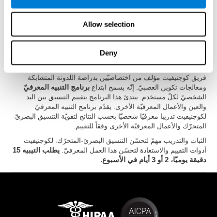
يمكننا أن ندرّب ونحسّن التنسيق بين العين واليد، مثل المهارات
المعرفيّة الأخرى. نقدّم في كوجنيفيت الإمكانيّة لتفعله بطريقة مهنيّة.
Allow selection
ترتكز استعادة التنسيق بين العين واليد على
اللدونة الدماغيّة
. يقدّم
كوجنيفيت مجموعة التمارين الطبّيّة لاستعادة مشكلات التنسيق بين
العين واليد والوظائف المعرفيّة الأخرى. نقوّي الدماغ واتصالاته العصبيّة
Deny
عندما نستعمل وظائفها. إذا كنّا ندرّب التنسيق البصريّ-المتحرّك، كانت
الاتصالات الدماغية قوية، الأمر الذي يحسّن تنفيذ هذا العمل.
فريق كوجنيفيت مؤلف من اختصاصيّين بدراصة اللدونة المتشابكة
ومعالجات تكوين العصبيّ. إنّه يسمح ابتداع
برنامج التنبيه المعرفيّ
الشخصيّ لكلّ مستخدم. يبتدئ هذا البرنامج بتقييم التنسيق بين اليد
والعين والأعمال المعرفيّة الأخرى. يقدّم برنامج التنبيه المعرفيّ
لكوجنيفيت تدريبا معرفيّا شخصيّا بحسب النتائج لتقويّة التنسيق البصريّ-
المتحرّك والأعمال المعرفيّة الأخرى وفقاً للتقييم.
الثبات والتدريب مهمّ لتحسّن التنسيق البصريّ-المتحرّك. لكوجنيفيت
أدوات التقييم والاستعادة لتحسّن هذا العمل المعرفيّ.
يطلب التيبيه 15
دقيقة يوميّا، 2 أو 3 أيام في الأسبوع.