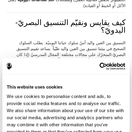
الأكل أو الخيط أو القيادة).
كيف يقايس ونقيّم التنسيق البصريّ-
اليدويّ؟
التنسيق بين العين واليد أسّ سلوك حياتنا اليوميّة. يطلب السلوك
الصحيح في بيئتنا تنسيق بين العين واليد طيّباً. يساعد تقييم التنسيق
البصريّ-المتحرّك على مجالات مختلفة: المجال المدرسيّ (إذا كان
الطفل يصعب الكتابة أو النشاطات المتعلّقة بالنجاح الأكاديميّ)، والمجال
الطبّي (إذا كان المريض قادراً ععلى القيادة وحتّى الأكل بدون مساعدة)
أو المجال المهنيّ (مثل الأعمال اليدويّة، وحتّى الأعمال في المكتب
تطلب تنسيقاً صحيصاً).
This website uses cookies
ترتكز المهام التي يقدّمها كوجنيفيت لتقييم هذه المهارة المعرفيّة
على روائز Wisconsin Card Sorting Test (WCST), Variables Of
We use cookies to personalise content and ads, to
Attention (TOVA), Hooper Visual Organisation Task (VOT) ورائز
provide social media features and to analyse our traffic.
Stroop. إنّها تقايس القدرات العصبيّة-العضليّة من خلال حركات اليد
We also share information about your use of our site with
والعين. إنّه مهمّ أن نواقت العضلات التي تحرّك اليد لنستعمل السرعة
الصحيحة. بالإضافة إلى التنسيق بين العين واليد، إنّها تقيّم اللدونة
our social media, advertising and analytics partners who
المعرفيّة، والانتباه المقسّم والمراقبة.
may combine it with other information that you’ve
provided to them or that they’ve collected from your use