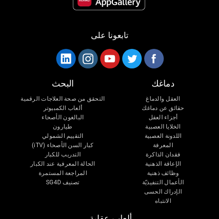
تابعونا على
دماغك
البحث
العقل والدماغ
التحقق من صحة العلاجات الرقمية
حقائق عن دماغك
ألعاب الكمبيوتر
أجزاء العقل
البالغون الأصحاء
الخلايا العصبية
طيارون
اللدونة العصبية
التقييم الشمولي
المعرفة
كبار السن الأصحاء (iTV)
فقدان الذاكرة
التدريب للكبار
الإعاقة الذهنية
الحالة المعرفية عند الكبار
وظائف ذهنية
المراجعة المستمرة
الأعمال التنفيذيّة
تصنيف SG4D
الإدراك الحسى
الانتباه
ألعاب عقلية