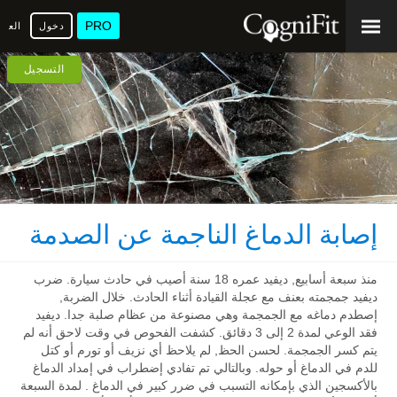
PRO
دخول
العرب
التسجيل
إصابة الدماغ الناجمة عن الصدمة
منذ سبعة أسابيع, ديفيد عمره 18 سنة أصيب في حادث سيارة. ضرب
ديفيد جمجمته بعنف مع عجلة القيادة أثناء الحادث. خلال الضربة,
إصطدم دماغه مع الجمجمة وهي مصنوعة من عظام صلبة جدا. ديفيد
فقد الوعي لمدة 2 إلى 3 دقائق. كشفت الفحوص في وقت لاحق أنه لم
يتم كسر الجمجمة. لحسن الحظ, لم يلاحظ أي نزيف أو تورم أو كتل
للدم في الدماغ أو حوله. وبالتالي تم تفادي إضطراب في إمداد الدماغ
بالأكسجين الذي بإمكانه التسبب في ضرر كبير في الدماغ . لمدة السبعة