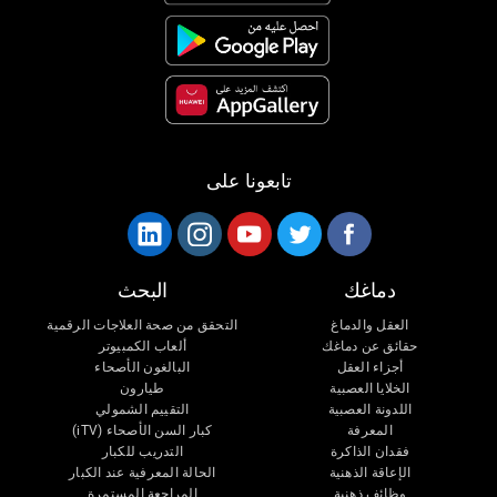
تابعونا على
دماغك
البحث
العقل والدماغ
التحقق من صحة العلاجات الرقمية
حقائق عن دماغك
ألعاب الكمبيوتر
أجزاء العقل
البالغون الأصحاء
الخلايا العصبية
طيارون
اللدونة العصبية
التقييم الشمولي
المعرفة
كبار السن الأصحاء (iTV)
فقدان الذاكرة
التدريب للكبار
الإعاقة الذهنية
الحالة المعرفية عند الكبار
وظائف ذهنية
المراجعة المستمرة