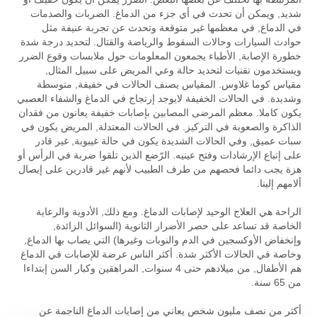
شديد, ويمكن أن تحدث في أي جزء من الدماغ. الضربات والصدمات
في الدماغ, في معظمها غير متوقعة وتحدث عن تجربة عنيفة مثل
حوادث السيارات وحالات السقوط والرياضة والقتال. لتحديد درجة شدة
خطورة الإصابة, الأطباء يجمعون المعلومات حول ملابسات وقوع الضرر
ويستخدمون تقنيات لتحديد حالة وعي المريض على سبيل المثال,
مقياس كوما غلاوس. المقياس يصنف الحالات في خفيفة, متوسطة
وشديدة. في الحالات الخفيفة لايوجد إرتجاج في الدماغ والشفاء العصبي
يكون كاملا. معظم المرضى المصابين بإصابات خفيفة يعانون من فقدان
الذاكرة والصعوبة في التركيز. في الحالات المعتدلة, المريض يكون في
سبات عميق, وفي الحالات الشديدة يكون في حالة غيبوبة, غير قادر
على إتباع الإرشادات وفتح عينيه. الرّضع الذين تلقوا ضربة في الرأس أو
هزة يجب دائما فحصهم من طرف الطبيب لأنهم غير قادرين على إيصال
ألامهم إلينا.
الراحة هي العلاج الوحيد لإصابات الدماغ. ومع ذلك, الأدوية والرعاية
الخاصة قد تساعد على حصر الأضرار الثانوية (السوائل الزائدة,
وإنخفاض الأوكسجين في الدم والنوبات وغيرها) التي يصاب بها الدماغ,
وخاصة في الحالات الأكثر شدة. أكثر الناس عرضة للإصابات في الدماغ
هم الأطفال, من ميلادهم حتى 4 سنوات, المراهقين وكبار السن إبتداءا
من 65 سنة.
أكثر من نصف مليون شخص يعاني من إصابات الدماغ الناجمة عن