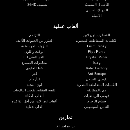
الأعمال التنفيذيّة
تصنيف SG4D
الإدراك الحسى
الانتباه
ألعاب عقلية
الشطرنج اون لاين
التزاحم
الكلمات المتقاطعة الصغيرة
العثور عن الحيوات الأليف
Fruit Frenzy
الأزواج الموسيقية
Pipe Panic
الوقت واللون
Crystal Miner
اللغز الفني 3D
وحيدا
مغامرات الضفدع
Robo Factory
خط الحلوى
Ant Escape
لغز
يقودني للجنون
الأرقام
الكلمات المتقاطعة البصرية
لون النحلة
قم بالمطابقة
اللعبة العقلية: تفجير البالونات
فوضى الرياضيات
ألعاب الذكاء
سباق الرخام
ألعاب اون لاين من آجل الذاكرة
التنس الموسيقي
ألعاب عقلية
تمارين
براءة اختراع