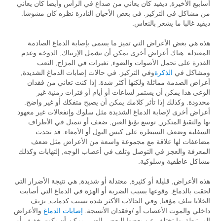
أسابيع الأخيرة, ديفيد كان يعاني من صداع في الرأس وأيضا كان يعاني
من مشاكل في التركيز. في بعض الأحيان النادرة نظره كان مشوشا.
ديفيد غالبا ما يشعر بالنعاس.
هذه هي بعض الأعراض التي تميز ما يسمى بإصابة الدماغ الصادمة
المعتدلة. هناك أعراض أخرى يمكن أن تشمل الإرتباك, الدوخة وعدم
القدرة على تحمل الأصوات والضوء, تغيرات في المزاج, التعب
ومشاكل في
الذكرة
وفي التركيز. في حالات إصابات الدماغ الشديدة,
أعراض الصدمة مماثلة ولكنها أكثر شدة. إذا كنت تعاني من فقدان
الوعي هذا يمكن أن يستمر لساعات أو أيام أو فترات زمنية غير
محدودة. وكذلك إذا تأثر كلامك يمكن أن يصبح متفكك أو غير واضح.
أعراض أخرى لإصابة الدماغ الشديدة مثل سلوك وإنفعالات غير معهود
بها والتقيؤ المتكرر, توسع بؤبؤ العين, ضعف أو تنميل في الأطراف
السفلية وضعف السيطرة على كيس البول أو الأمعاء. قد تحدث
مضاعفات لها علاقة مع مجموعة واسعة من الأعراض مثل ضعف
المعرفة والعجز في التوصل وتلف في أعصاب الوجه, إلتهابات وكذلك
مشاكل عاطفية وسلوكية.
هذه الأعراض, قليلة أو كثيرة, معتدلة أو شديدة, هي نتيجة الأضرار التي
لحقت بالدماغ. وقوعها بسبب الضربة أو الهزة في الدماغ التي أصابت
الخلايا بتلف مؤقتا, وفي الحالات الأكثر شدة تسبب كدمات, نزيف
داخلي والموت الأعصاب أو /وفقدان الأنسجة.
إصابات الدماغ
والأعراض
المرتبطة بها تختلف عن بعضها البعض. الضرر يمكن أن يكون خفيف أو