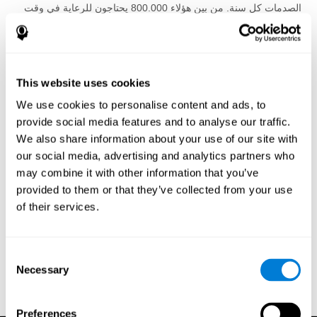
الصدمات كل سنة. من بين هؤلاء 800.000 يحتاجون للرعاية في وقت
مبكر و 270.000 في المستشفى. كل سنة حوالي 000 52 شخص
يموتون و 80.000 يعانون من إعاقات عصبية شديدة نتيجة عن إصابات
في الدماغ.
في حالة عدم وجود علاج لإصابة الدماغ, أفضل مسار للعمل هو الوقاية.
This website uses cookies
خلق محيط أكثر سلامة للأطفال الرضع وكبار السن و وتربية المراهقين
We use cookies to personalise content and ads, to
على ضرورة السلوك الآمن. يجب التفكير بعناية في أخذ الطفل بطريقة
آمنة وثابتة (بدون إهتزاز), وإستخدام أحزمة الأمان والخوذات وتخزين
provide social media features and to analyse our traffic.
الأسلحة النارية والرصاص في مكان بعيد, وتأثير الكحول, ووضع بساط
We also share information about your use of our site with
لعدم الإنزلاق, ووضع حواجز للدرج للأطفال الصغار.
our social media, advertising and analytics partners who
may combine it with other information that you’ve
إعادة التأهيل ضروري دائما, وخاصة في حالة إصابة كبيرة للدماغ. فريق
provided to them or that they’ve collected from your use
عمل إعادة التأهيل قد يشمل أطباء أو ممرضات مختصين في علم
النفس العصبي, وطب إعادة التأهيل, في الكلام واللغة, والعلاج
of their services.
الوظيفي, والطب النفسي, والعمل الإجتماعي والترفيه. البحث العميق
يبين أن التدريب المعرفي (أو تدريب الدماغ) أمر مهم لإعادة تأهيل
الوظائف المعرفية الموَشوشة بإصابة الدماغ الناجمة عن الصدمة. يشار
Consent
إلى عندما يكون الضرر المعرفي منتشر (داخل مناطق واسعة في
Necessary
Selection
الدماغ), يشار إلى إستخدام برامج متعددة المجالات لتدريب الدماغ, التي
تدرب مجموعة واسعة من الوظائف المعرفية.
Preferences