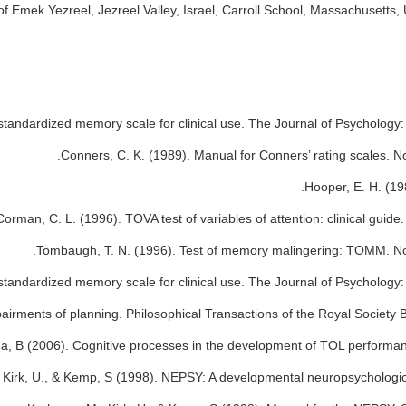
f Emek Yezreel, Jezreel Valley, Israel, Carroll School, Massachusetts
standardized memory scale for clinical use. The Journal of Psychology: 
Conners, C. K. (1989). Manual for Conners’ rating scales. 
Hooper, E. H. (19
Corman, C. L. (1996). TOVA test of variables of attention: clinical gui
Tombaugh, T. N. (1996). Test of memory malingering: TOMM. No
standardized memory scale for clinical use. The Journal of Psychology: I
mpairments of planning. Philosophical Transactions of the Royal Society 
una, B (2006). Cognitive processes in the development of TOL performa
Kirk, U., & Kemp, S (1998). NEPSY: A developmental neuropsychologic