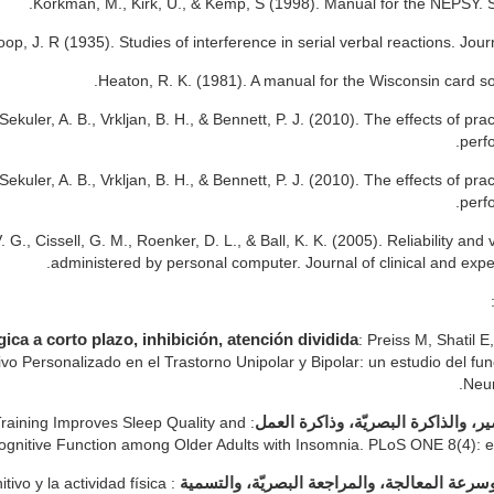
Korkman, M., Kirk, U., & Kemp, S (1998). Manual for the NEPSY. S
oop, J. R (1935). Studies of interference in serial verbal reactions. Jou
Heaton, R. K. (1981). A manual for the Wisconsin card so
ekuler, A. B., Vrkljan, B. H., & Bennett, P. J. (2010). The effects of pract
perf
ekuler, A. B., Vrkljan, B. H., & Bennett, P. J. (2010). The effects of pract
perf
G., Cissell, G. M., Roenker, D. L., & Ball, K. K. (2005). Reliability and va
administered by personal computer. Journal of clinical and exp
ca a corto plazo, inhibición, atención dividida
: Preiss M, Shatil
vo Personalizado en el Trastorno Unipolar y Bipolar: un estudio del fu
Neur
 Training Improves Sleep Quality and
ر، والذاكرة البصريّة، وذاكرة العمل
ognitive Function among Older Adults with Insomnia. PLoS ONE 8(4): 
tivo y la actividad física
 وسرعة المعالجة، والمراجعة البصريّة، والتسمية