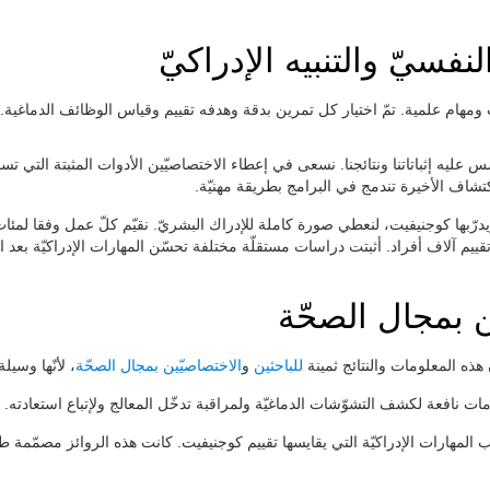
فسيّ والتنبيه الإدراكيّ
ومهام علمية. تمّ اختيار كل تمرين بدقة وهدفه تقييم وقياس الوظائف الدماغية
ّس عليه إثباتاتنا ونتائجنا. نسعى في إعطاء الاختصاصيّين الأدوات المثبتة التي تسمح
لاكتشاف الأخيرة تندمج في البرامج بطريقة مهنيّة
مهارة إدراكيّة يقيّمها ويدرّبها كوجنيفيت، لنعطي صورة كاملة للإدراك البشريّ. نقيّم كلّ عمل 
يم آلاف أفراد. أثبتت دراسات مستقلّة مختلفة تحسّن المهارات الإدراكيّة بعد ا
ن بمجال الصحّة
هذه المعلومات والنتائج ثمينة
للباحثين
و
الاختصاصيّين بمجال الصحّة
لأنّها وسيل.
ات نافعة لكشف التشوّشات الدماغيّة ولمراقبة تدخّل المعالج ولإتباع استعادته