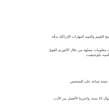
 التقييم والتنيبه المهارات الإدراكيّة بدقّة
وفقا لمئات معلومات مشبّهة من خلال الأغورتم القويّ
لتنبيه بكوجنيفيت
، ة مثبتة تساعد على التشخيص
تتّجه كلّ منتجاتنا إلى الاستكشاف الكامل وتدريب المهارات الإدراكيّة التي يقايسها تقييم كوجنيفيت. كانت هذه الروائز مصمّمة طوال 15 سنة، واخترينا الأفضل من الأدب