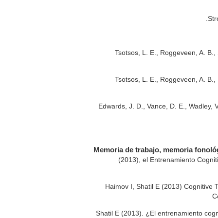
Str
Tsotsos, L. E., Roggeveen, A. B., S
Tsotsos, L. E., Roggeveen, A. B., S
Edwards, J. D., Vance, D. E., Wadley, V. 
Memoria de trabajo, memoria fonológi
(2013), el Entrenamiento Cogniti
: Haimov I, Shatil E (2013) Cognitive
C
: Shatil E (2013). ¿El entrenamiento cogni