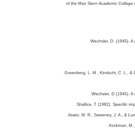
of the Max Stern Academic College o
Wechsler, D. (1945). A 
Greenberg, L. M., Kindschi, C. L., & 
Wechsler, D (1945). A 
Shallice, T (1982). Specific i
Asato, M. R., Sweeney, J. A., & L
Korkman, M., 