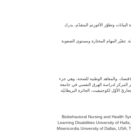
لبيانات وتطوّر الأغورتم المتقدّم، يدرك
ّة. تتغيّر المهام المختارة ومستوى الصعوبة
اقتصاد، والمعاهد الوطنية للصحة، وهي جزء
مدير المركز لدراسة الهرق النفسي في جامعة
حيفا، حيث كان أستاذ علم النفس سيدة ديفيس، ورئيس الجامعة ورئيساً. تلقّى برنامجه المشهور للتدريب DriveFit ™، ئزة البريطانيّة
Biobehavioral Nursing and Health Sys
Learning Disabilities University of Hai
Misericordia University of Dallas, USA;