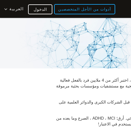
العربية
أدوات من الأجل المتخصصين
الدخول
كوجنيفيت هي شركة رعاية صحية رقمية رائدة مكرسة لتقييم وتحسين الصحة المعرفية. من خلال الخدمات المتوفرة بـ 18 لغة ، اختبر أكثر من 4 ملايين فرد بالفعل فعالية
[1] ،  مع مستشفيات ومؤسسات بحثية مرموقة
قبل الشركات الكبرى والدوائر العلمية على
علاوة على ذلك ، فإننا نخطو خطوات واسعة نحو تحسين العلاجات لمختلف الحالات العصبية مثل الاكتئاب. متلازمة الدماغ الكيميائي. أرق؛ ADHD ، MCI ، الصرع وما بعده من