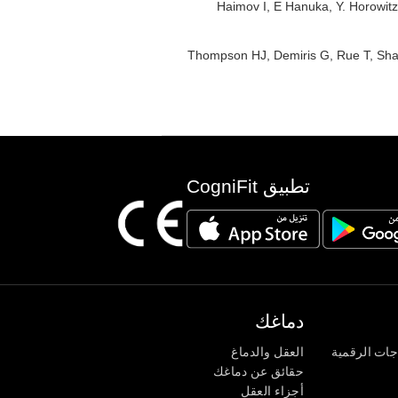
: Haimov I, E Hanuka, Y. Horowitz
: Thompson HJ, Demiris G, Rue T, Sha
تطبيق CogniFit
دماغك
جات الرقمية
العقل والدماغ
حقائق عن دماغك
أجزاء العقل