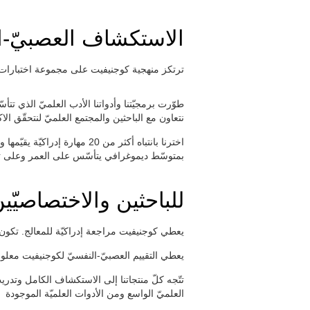
الاستكشاف العصبيّ-الن
ترتكز منهجية كوجنيفيت على مجموعة اختبارات .
طوّرت برمجيّتنا وأدواتنا الأدب العلميّ الذي تتأس.
نتعاون مع الباحثين والمجتمع العلميّ لنتحقّق ا.
اخترنا بانتباه أكثر من 20 
بمتوسّط ديموغرافي يتأسّس على العمر وعلى تقي.
للباحثين والاختصاصيّي
يعطي كوجنيفيت مراجعة إدراكيّة للمعالج. تكون 
يعطي التقييم العصبيّ-النفسيّ لكوجنيفيت معلوم.
العلميّ الواسع ومن الأدوات العلميّة الموجودة