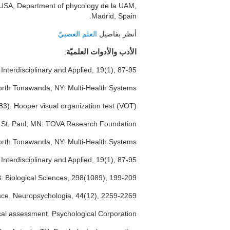
, USA, Department of phycology de la UAM,
Madrid, Spain.
أنظر بفاصيل
العلم العصبيّ
:
الأدب والأدوات العلميّة
Interdisciplinary and Applied, 19(1), 87-95
North Tonawanda, NY: Multi-Health Systems.
83). Hooper visual organization test (VOT).
de. St. Paul, MN: TOVA Research Foundation.
rth Tonawanda, NY: Multi-Health Systems.
nterdisciplinary and Applied, 19(1), 87-95.
B: Biological Sciences, 298(1089), 199-209.
nce. Neuropsychologia, 44(12), 2259-2269.
al assessment. Psychological Corporation.