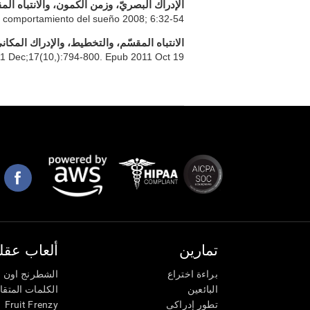
الإدراك البصريّ، وزمن الكمون، والانتباه ال
el comportamiento del sueño 2008; 6:32-54
الانتباه المقسّم، والتخطيط، والإدراك المكان
1 Dec;17(10,):794-800. Epub 2011 Oct 19.
تمارين
ألعاب عقلي
براءة اختراع
الشطرنج اون ل
البائعين
الكلمات المتق
Fruit Frenzy
تطور إدراكى