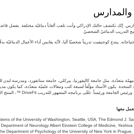
 والمدارس
س. إنّك تكتشف حالتك الإدراكي وأنت تلعب ألعاباً دماغيّة مختلفة. بفضل قاعدة ا
مج التدريب الدماغيّ الشخصيّ
ه. يبتدع كوجنيفيت تدريباً شخصيّا آليا، لأنّه يقايس أداء الأعمال الدماغيّة بدق
مّة متعدّدة، مثل جامعة كاليفورنيا، بيركلي، جامعة ستانفورد، ومدرسة لندن لل
 المتحدة. يكون الأستاذ مؤلّفاً لسبعة كتب ومقالات علميّة متعدّدة، كما يكون 
المنتج التجاريّ الأوّل لكوجنيفيت، الجا
عمل معها
tems of the University of Washington, Seattle, USA; The Edmond J. Saf
fa; Department of Neurology Albert Einstein College of Medicine, Yeshiv
 The Department of Psychology of the University of New York in Prague