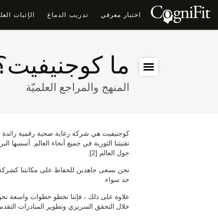
اختبار معرفي
تدريب الدماغ
الإثبات الع
ما كوجنيفيت؟
المنهج والمراجع العلميّة
تقنيتنا الثورية في جميع أنحاء العالم. أسسها ال
حول العالم [2].
نحن نسعى جاهدين للحفاظ على مكانتنا كشركة را
حد سواء.
خلال التحقق السريري وتطوير المبادرات التقدمية [4]. تم تصميم كل منتج من هذه المنتجات المتطورة خصيصًا مع وضع راحة المستخدم في!