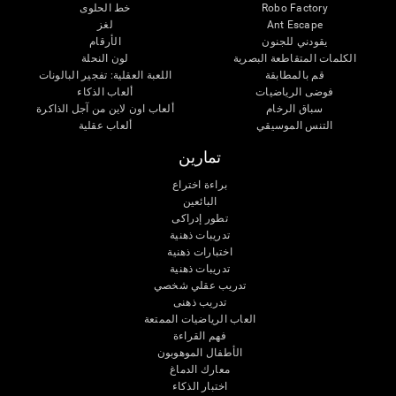
Robo Factory
خط الحلوى
Ant Escape
لغز
يقودني للجنون
الأرقام
الكلمات المتقاطعة البصرية
لون النحلة
قم بالمطابقة
اللعبة العقلية: تفجير البالونات
فوضى الرياضيات
ألعاب الذكاء
سباق الرخام
ألعاب اون لاين من آجل الذاكرة
التنس الموسيقي
ألعاب عقلية
تمارين
براءة اختراع
البائعين
تطور إدراكى
تدريبات ذهنية
اختبارات ذهنية
تدريبات ذهنية
تدريب عقلي شخصي
تدريب ذهنى
العاب الرياضيات الممتعة
فهم القراءة
الأطفال الموهوبون
معارك الدماغ
اختبار الذكاء