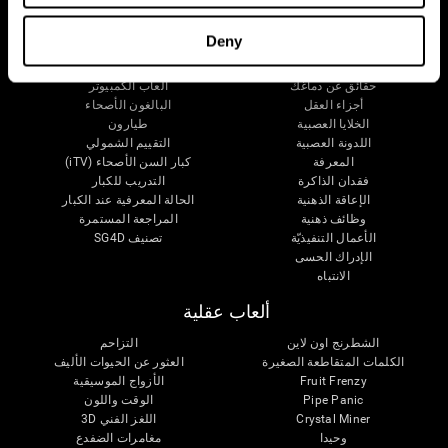
دماغك
البحث
Deny
العقل والدماغ
التحقق من صحة العلاجات الرقمية
حقائق عن دماغك
ألعاب الكمبيوتر
أجزاء العقل
البالغون الأصحاء
الخلايا العصبية
طيارون
اللدونة العصبية
التقييم الشمولي
المعرفة
كبار السن الأصحاء (iTV)
فقدان الذاكرة
التدريب للكبار
الإعاقة الذهنية
الحالة المعرفية عند الكبار
وظائف ذهنية
المراجعة المستمرة
الأعمال التنفيذيّة
تصنيف SG4D
الإدراك الحسى
الانتباه
ألعاب عقلية
الشطرنج اون لاين
التزاحم
الكلمات المتقاطعة الصغيرة
العثور عن الحيوات الأليف
Fruit Frenzy
الأزواج الموسيقية
Pipe Panic
الوقت واللون
Crystal Miner
اللغز الفني 3D
وحيدا
مغامرات الضفدع