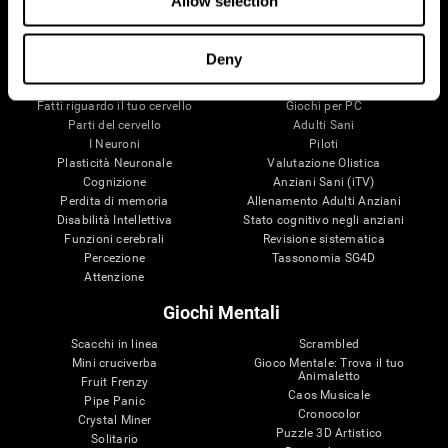
Allow selection
Il Tuo Cervello
Ricerca
Deny
Mente e Cervello
Convalida della terapia digitale
Fatti riguardo il tuo cervello
Giochi per PC
Parti del cervello
Adulti Sani
I Neuroni
Piloti
Plasticità Neuronale
Valutazione Olistica
Cognizione
Anziani Sani (iTV)
Perdita di memoria
Allenamento Adulti Anziani
Disabilità Intellettiva
Stato cognitivo negli anziani
Funzioni cerebrali
Revisione sistematica
Percezione
Tassonomia SG4D
Attenzione
Giochi Mentali
Scacchi in linea
Scrambled
Mini cruciverba
Gioco Mentale: Trova il tuo
Animaletto
Fruit Frenzy
Caos Musicale
Pipe Panic
Cronocolor
Crystal Miner
Puzzle 3D Artistico
Solitario