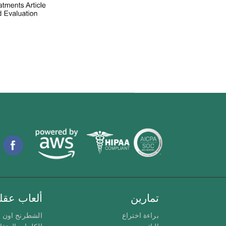
تمارين
ألعاب عقلي
براءة اختراع
الشطرنج اون ل