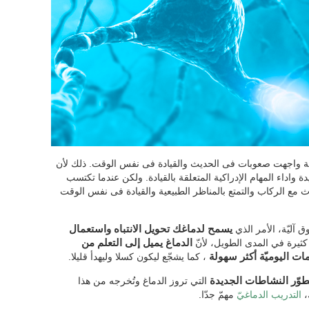
داية واجهت صعوبات فى الحديث والقيادة فى نفس الوقت. ذلك لأن
 واداء المهام الإدراكية المتعلقة بالقيادة. ولكن عندما تكتسب
مع الركاب والتمتع بالمناظر الطبيعية والقيادة فى نفس الوقت
وق آليّة، الأمر الذي
يسمح لدماغك تحويل الانتباه واستعمال
 كثيرة في المدى الطويل، لأنّ
الدماغ يميل إلى التعلم من
مات اليوميّة أكثر سهولة
، كما يشجّع ليكون كسلا وليهدأ قليلا.
 تطوّر النشاطات الجديدة
التي تروز الدماغ وتُخرجه من هذا
،
التدريب الدماغيّ
مهمّ جدّا.