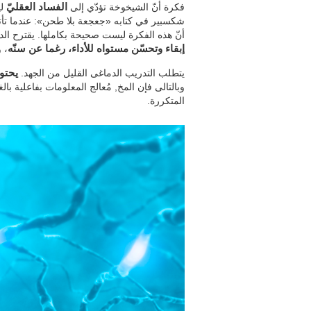
فكرة أنّ الشيخوخة تؤدّي إلى
الفساد العقليّ
لي
شكسبير في كتابه «جعجعة بلا طحن»: عندما تأتي 
أنّ هذه الفكرة ليست صحيحة بكاملها. يقترح الدل
إبقاء وتحسّن مستواه للأداء، رغما عن سنّه
، 
يتطلب التدريب الدماغى القليل من الجهد.
يحتو
وبالتالى فإن المخ, مُعالج المعلومات بفاعلية بال
المتكررة.