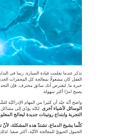
تذكر عندما تعلمت قيادة السيارة, ربما فى الب
العقل كان مشغولًا بمعالجة كل المحفزات الجديدة
خبرة ما, لنفترض أنك سائق محترف, فإن التحدث 
يصبح امرًا أكثر سهولة.
واضح أنّه جيّد أن كثيرا من المهام الإدراكيّة للسَّ
الوسائل لأشياء آخرى
. لكنّه يؤدّي إلى مشاكل
التجربة وابتداع روتينات جديدة ليعالج المعلو
كلّما يشيخ الدماغ، تشتدّ هذه المشكلة، لأنّ
الخمول الحيويّ للمعالجة الآليّة، أكثر صعبا. لذلك