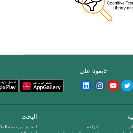
تابعونا على
ة
البحث
اين
التزاحم
التحقق من صحة العلا