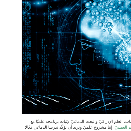
العلم الإدراكيّ والبحث الدماغيّ لإثبات برنامجه علميّا مع
م العصبيّ
. إننا مشروع علميّ ونريد أن نؤكّد تدريبنا الدماغي فعّالا