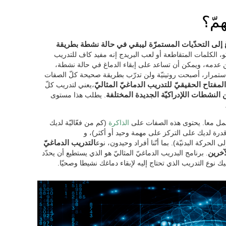
مّ؟
 إلى التحدّيات المستمرّة ليبقي في حالة نشطة بطريقة
و، الكلمات المتقاطعة أو لعب البريدج إنه مفيد كاف للتدريب
ن عدمه، ويمكن أن تساعد على إبقاء الدماغ في حالة نشطة،
باستمرار، أصبحت روتينيّة ولن تدرّب بطريقة صحيحة كلّ الصفات
المفتاح الحقيقيّ للتدريب الدماغيّ المثاليّ
،يعني لتدريب كلّ
 النشطات اللإدراكيّة الجديدة المختلفة
. يطلب هذا مستوى
مل معا. يحتوى هذه الصفات على
الذاكرة
(كم من فعّاليّة لديك
درة لديك على التركز على مهمة وحيد أو أكثر)، و
الحركة البدنيّة). بما أنّنا أفراد وحيدون، نوع
التدريب الدماغيّ
آخرين
. برنامج البدريب الدماغيّ المثاليّ هو الذي يستطيع أن يحدّد
نوع التدريب الذي تحتاج إليه لإبقاء دماغك نشيطا وصحيّا.