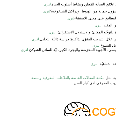
خ: علائق الصحّة المُعلن ونشاط أسلوب الحياة.
لنرى
سؤول حماية من الهبوط الإدراكيّ للشيخوخة؟
لنرى
 المطابق على معنى الاستبقاء
لنرى
ن المفيد.
لنرى
لتوجّه المكانيّ والاستدلال الاستقرائيّ.
لنرى
خلال التدريب المقوّي لذاكرة: دراسة ذاتيّة التحليل.
لنرى
لنرى
طيسي، الأجوبة المحرّضة والهجرة الكهربائيّة للسائل الشوكيّ.
لنرى
ة الدماغيّة.
لنرى
ة، مثل
مكتبة المقالات الخاصة بالعلاجات المعرفية ومنصة