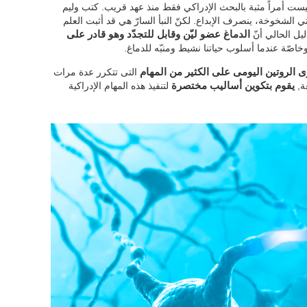
ست أمراً مثبة بالبحث الإدراكي فقط منذ عهد قريب. كتب وليم
الشخوخة، ينصرف الإبداع. لكنّ النبأ السارّ هي قد أثبت العلم
يل الحالي أنّ
الدماغ عضو ليّن وقابل للتجدّد وهو قادر على
وخاصّة عندما أسلوب حياتنا نشيط ومنبّه للدماغ.
ى الروتين اليومى على الكثير من المهام
التى تتكرر عدة مرات
غة,
يقوم بتكوين أساليب مختصرة
لتنفيذ هذه المهام الإدراكية