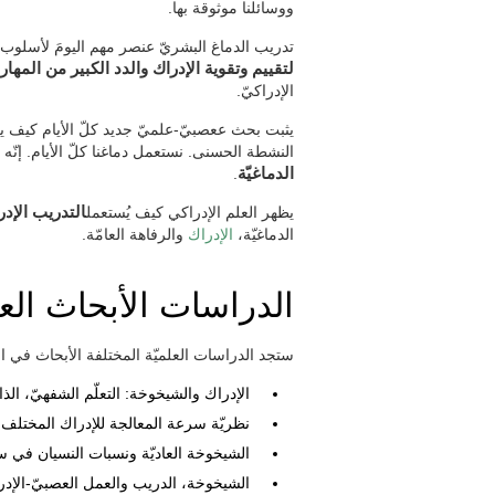
ووسائلنا موثوقة بها.
تدريب الدماغ البشريّ عنصر مهم اليومَ لأسلوب ا
لتقييم وتقوية الإدراك والدد الكبير من المهار
الإدراكيّ.
يثبت بحث ععصبيّ-علميّ جديد كلّ الأيام كيف يكو
النشطة الحسنى. نستعمل دماغنا كلّ الأيام. إنّه
الدماغيّة
.
يظهر العلم الإدراكي كيف يُستعمل
التدريب الإدر
الدماغيّة،
الإدراك
والرفاهة العامّة.
الدراسات الأبحاث العل
ستجد الدراسات العلميّة المختلفة الأبحاث في الدم
الإدراك والشيخوخة: التعلّم الشفهيّ، ال
نظريّة سرعة المعالجة للإدراك المختلف 
الشيخوخة العاديّة ونسبات النسيان في سلّم ال
الشيخوخة، الدريب والعمل العصبيّ-الإدرا