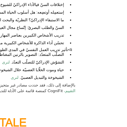
إختلافات السنّ فيالأداء الإدراكيّ للشيو
إستعمِله أوتضِعه: هل أسلوب الحياة الم
ما الاستبقاء الإدراكيّ؟ النظريّة والبحث
السنّ والطلب البصريّ: إتّساع مجال العي
تدريب الأشخاص الكبيرين بعناصر المهارة ل
تحسّن أداء الذاكرة للأشخاص الكبيرية من 
li>تأثير تدريب العمل النفسيّ في المدى الطويل للشيوخ.
التصلّب المتعدّد: التصوير بالرنين المغنا
التشوّش الإدراكيّ للتصلّب التعدّد.
لنرى
حياة وموت الخلّايا العصبيّة خلال الشيخوخ
الشيخوخة والتبديل العصبيّ.
لنرى
بالإضافة إلى ذلك، فقد حددت مصادر غير متحيز
التقييم،
CogniFit كمنصة قائمة على الأدلة للتدريب المعرفي لدى كبار السن.