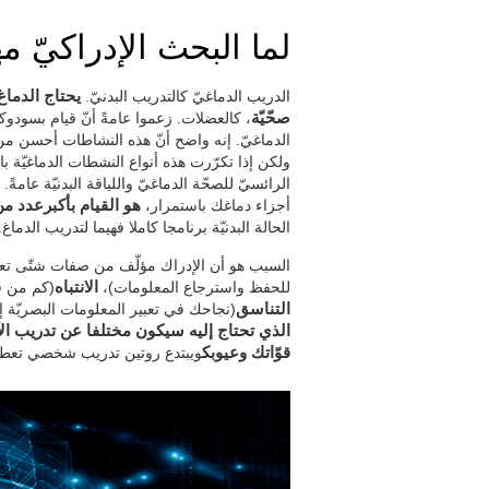
لما البحث الإدراكيّ مه
الدريب الدماغيّ كالتدريب البدنيّ.
يحتاج الدماغ
صحّيّة
، كالعضلات. زعموا عامةً أنّ قيام بسودوك
الدماغيّ. إنه واضح أنّ هذه النشاطات أحسن م
ولكن إذا تكرّرت هذه أنواع النشطات الدماغيّة 
الرائسيّ للصحّة الدماغيّ واللياقة البدنيّة عامةً.
أجزاء دماغك باستمرار،
هو القيام بأكبرعدد من
الحالة البدنيّة برنامجا كاملا فهيما لتدريب الدماغ.
السبب هو أن الإدراك مؤلّف من صفات شتّى تع
للحفظ واسترجاع المعلومات)،
الانتباه
(كم من ق
التناسق
(نجاحك في تعبير المعلومات البصريّة إلى 
الذي تحتاج إليه سيكون مختلفا عن تدريب ال
قوّاتك وعيوبك
ويبتدع روتين تدريب شخصي تعطيك 