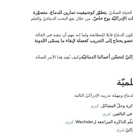
لحياة الصحّيّ.
يتطوّر كوجنيفيت تمارين للدماغ، متصوّرة
ات الإدراكيّة بوع خاصّ
، من خلال نفع البحث الدماغيّ والعلم
ن الدماغ قابلا للمطابقة ولما إنه مهم أن تبقيه في الحالة
عضو يحتاج إلى التدريب كعضلة لإبقاء ما يسمّى اللدونة
اكيّ لتحسّن أعمالنا الدماغيّة
وكيف يُفيد هذا الأمر الصحّة
ميّة
اغ ومهمّة تدريبه الإدراكيّ التالية.
ذاكرة وحلّ المشاكل.
لنرى
في البالغين.
لنرى
ذاكرة المراجعة لWechsler.
لنرى
كيّ.
لنرى