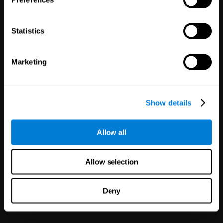
Preferences
1,135
Essais Cliniques
30,481
Participants
Réduire les risques dans les
essais cliniques avec des
Statistics
résultats plus fiables.
Marketing
Show details
Allow all
Partenariats
en marque blanche
Allow selection
126
Partenaires
1,120,207
Utilisateurs
Deny
Améliorez votre offre et la
satisfaction de vos clients en
quelques minutes grâce à la
technologie CogniFit pour la