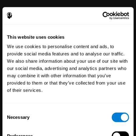
Bien-être
des employés
51
Entreprises
297
Employés
This website uses cookies
Notre plateforme de bien-être
mental en ligne donne à chacun
le pouvoir de s'améliorer grâce à
We use cookies to personalise content and ads, to
des outils simples à utiliser pour
provide social media features and to analyse our traffic.
le bien-être et la performance.
We also share information about your use of our site with
our social media, advertising and analytics partners who
may combine it with other information that you’ve
provided to them or that they’ve collected from your use
of their services.
Consent
Necessary
Selection
Essais
cliniques