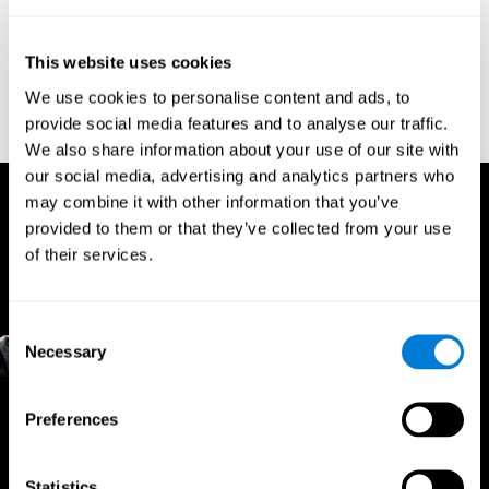
Les outils CogniFit sont développés sur la base de recherches
neuropsychologiques, garantissant que les évaluations et les
This website uses cookies
programmes de formation sont fondés sur la compréhension
scientifique du cerveau et de la cognition.
We use cookies to personalise content and ads, to
provide social media features and to analyse our traffic.
We also share information about your use of our site with
our social media, advertising and analytics partners who
may combine it with other information that you’ve
provided to them or that they’ve collected from your use
of their services.
Consent
Necessary
Selection
Preferences
Avantages pour les
professionnels du sport
Statistics