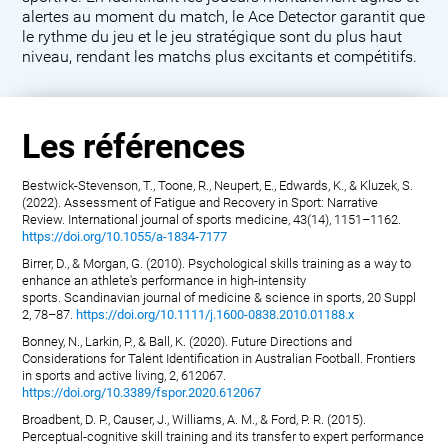
alertes au moment du match, le Ace Detector garantit que
le rythme du jeu et le jeu stratégique sont du plus haut
niveau, rendant les matchs plus excitants et compétitifs.
Les références
Bestwick-Stevenson, T., Toone, R., Neupert, E., Edwards, K., & Kluzek, S.
(2022). Assessment of Fatigue and Recovery in Sport: Narrative
Review. International journal of sports medicine, 43(14), 1151–1162.
https://doi.org/10.1055/a-1834-7177
Birrer, D., & Morgan, G. (2010). Psychological skills training as a way to
enhance an athlete's performance in high-intensity
sports. Scandinavian journal of medicine & science in sports, 20 Suppl
2, 78–87.
https://doi.org/10.1111/j.1600-0838.2010.01188.x
Bonney, N., Larkin, P., & Ball, K. (2020). Future Directions and
Considerations for Talent Identification in Australian Football. Frontiers
in sports and active living, 2, 612067.
https://doi.org/10.3389/fspor.2020.612067
Broadbent, D. P., Causer, J., Williams, A. M., & Ford, P. R. (2015).
Perceptual-cognitive skill training and its transfer to expert performance