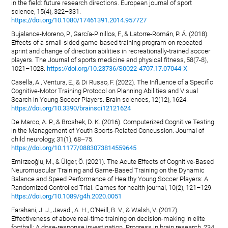
in the field: future research directions. European journal of sport
science, 15(4), 322–331.
https://doi.org/10.1080/17461391.2014.957727
Bujalance-Moreno, P., García-Pinillos, F., & Latorre-Román, P. Á. (2018).
Effects of a small-sided game-based training program on repeated
sprint and change of direction abilities in recreationally-trained soccer
players. The Journal of sports medicine and physical fitness, 58(7-8),
1021–1028.
https://doi.org/10.23736/S0022-4707.17.07044-X
Casella, A., Ventura, E., & Di Russo, F. (2022). The Influence of a Specific
Cognitive-Motor Training Protocol on Planning Abilities and Visual
Search in Young Soccer Players. Brain sciences, 12(12), 1624.
https://doi.org/10.3390/brainsci12121624
De Marco, A. P., & Broshek, D. K. (2016). Computerized Cognitive Testing
in the Management of Youth Sports-Related Concussion. Journal of
child neurology, 31(1), 68–75.
https://doi.org/10.1177/0883073814559645
Emirzeoğlu, M., & Ülger, Ö. (2021). The Acute Effects of Cognitive-Based
Neuromuscular Training and Game-Based Training on the Dynamic
Balance and Speed Performance of Healthy Young Soccer Players: A
Randomized Controlled Trial. Games for health journal, 10(2), 121–129.
https://doi.org/10.1089/g4h.2020.0051
Farahani, J. J., Javadi, A. H., O'Neill, B. V., & Walsh, V. (2017).
Effectiveness of above real-time training on decision-making in elite
football: A dose-response investigation. Progress in brain research, 234,