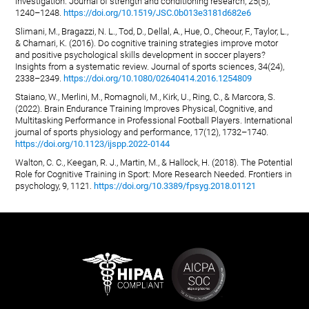
investigation. Journal of strength and conditioning research, 25(5),
1240–1248.
https://doi.org/10.1519/JSC.0b013e3181d682e6
Slimani, M., Bragazzi, N. L., Tod, D., Dellal, A., Hue, O., Cheour, F., Taylor, L.,
& Chamari, K. (2016). Do cognitive training strategies improve motor
and positive psychological skills development in soccer players?
Insights from a systematic review. Journal of sports sciences, 34(24),
2338–2349.
https://doi.org/10.1080/02640414.2016.1254809
Staiano, W., Merlini, M., Romagnoli, M., Kirk, U., Ring, C., & Marcora, S.
(2022). Brain Endurance Training Improves Physical, Cognitive, and
Multitasking Performance in Professional Football Players. International
journal of sports physiology and performance, 17(12), 1732–1740.
https://doi.org/10.1123/ijspp.2022-0144
Walton, C. C., Keegan, R. J., Martin, M., & Hallock, H. (2018). The Potential
Role for Cognitive Training in Sport: More Research Needed. Frontiers in
psychology, 9, 1121.
https://doi.org/10.3389/fpsyg.2018.01121