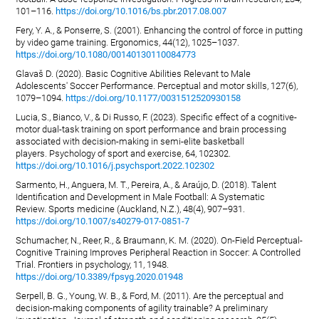
101–116.
https://doi.org/10.1016/bs.pbr.2017.08.007
Fery, Y. A., & Ponserre, S. (2001). Enhancing the control of force in putting
by video game training. Ergonomics, 44(12), 1025–1037.
https://doi.org/10.1080/00140130110084773
Glavaš D. (2020). Basic Cognitive Abilities Relevant to Male
Adolescents' Soccer Performance. Perceptual and motor skills, 127(6),
1079–1094.
https://doi.org/10.1177/0031512520930158
Lucia, S., Bianco, V., & Di Russo, F. (2023). Specific effect of a cognitive-
motor dual-task training on sport performance and brain processing
associated with decision-making in semi-elite basketball
players. Psychology of sport and exercise, 64, 102302.
https://doi.org/10.1016/j.psychsport.2022.102302
Sarmento, H., Anguera, M. T., Pereira, A., & Araújo, D. (2018). Talent
Identification and Development in Male Football: A Systematic
Review. Sports medicine (Auckland, N.Z.), 48(4), 907–931.
https://doi.org/10.1007/s40279-017-0851-7
Schumacher, N., Reer, R., & Braumann, K. M. (2020). On-Field Perceptual-
Cognitive Training Improves Peripheral Reaction in Soccer: A Controlled
Trial. Frontiers in psychology, 11, 1948.
https://doi.org/10.3389/fpsyg.2020.01948
Serpell, B. G., Young, W. B., & Ford, M. (2011). Are the perceptual and
decision-making components of agility trainable? A preliminary