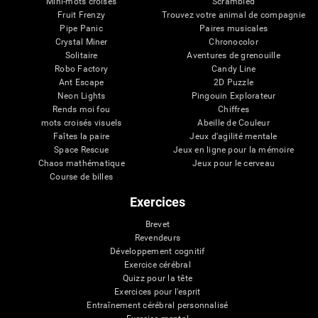
Mini-mots croisés
Scrambled
Fruit Frenzy
Trouvez votre animal de compagnie
Pipe Panic
Paires musicales
Crystal Miner
Chronocolor
Solitaire
Aventures de grenouille
Robo Factory
Candy Line
Ant Escape
2D Puzzle
Neon Lights
Pingouin Explorateur
Rends moi fou
Chiffres
mots croisés visuels
Abeille de Couleur
Faîtes la paire
Jeux d'agilité mentale
Space Rescue
Jeux en ligne pour la mémoire
Chaos mathématique
Jeux pour le cerveau
Course de billes
Exercices
Brevet
Revendeurs
Développement cognitif
Exercice cérébral
Quizz pour la tête
Exercices pour l'esprit
Entraînement cérébral personnalisé