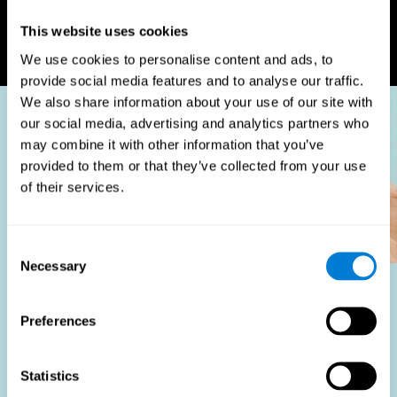
mondiales pour garantir
plateforme sécurisée et
l'acquisition de talents de
conforme à la confidentialité.
This website uses cookies
premier plan.
We use cookies to personalise content and ads, to
provide social media features and to analyse our traffic.
We also share information about your use of our site with
our social media, advertising and analytics partners who
may combine it with other information that you’ve
provided to them or that they’ve collected from your use
of their services.
Consent
Necessary
Selection
À qui profite-t-il ?
Preferences
L'utilisation de tests d'adéquation à l'emploi fait partie
d'une stratégie de recrutement globale, visant à
Statistics
rationaliser le processus d'embauche en fournissant des