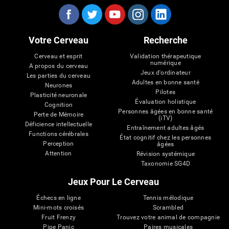
Votre Cerveau
Recherche
Cerveau et esprit
Validation thérapeutique
numérique
A propos du cerveau
Jeux d'ordinateur
Les parties du cerveau
Adultes en bonne santé
Neurones
Pilotes
Plasticité neuronale
Évaluation holistique
Cognition
Personnes âgées en bonne santé
Perte de Mémoire
(iTV)
Déficience intellectuelle
Entraînement adultes âgés
Functions cérébrales
État cognitif chez les personnes
Perception
âgées
Attention
Révision systémique
Taxonomie SG4D
Jeux Pour Le Cerveau
Échecs en ligne
Tennis mélodique
Mini-mots croisés
Scrambled
Fruit Frenzy
Trouvez votre animal de compagnie
Pipe Panic
Paires musicales