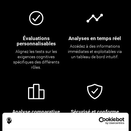
Évaluations
Analyses en temps réel
personnalisables
Accédez à des informations
Alignez les tests sur les
immédiates et exploitables via
exigences cognitives
un tableau de bord intuitif.
spécifiques des différents
rôles.
Analyse comparative
Sécurisé et conforme
mondiale
Donnez la priorité à la
Positionnez vos candidats
protection des données des
par rapport à des références
candidats grâce à notre