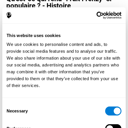
populaire ? - Histoire
Les jeux de perception visuelle et de coordination œil-main, tels
que "Fruit Frenzy", aident les utilisateurs à gérer leurs ressources
cognitives pour optimiser leurs performances. Cela les aide à se
fixer des objectifs de plus en plus complexes qui nécessiteront
This website uses cookies
une plus grande dextérité des capacités cognitives impliquées,
contribuant à les stimuler.
We use cookies to personalise content and ads, to
Comment le jeu mental "Fruit Frenzy"
provide social media features and to analyse our traffic.
améliore-t-il mes capacités
We also share information about your use of our site with
cognitives ?
our social media, advertising and analytics partners who
may combine it with other information that you’ve
Jouer "Fruit Frenzy" stimule un modèle d'activation neuronale
provided to them or that they’ve collected from your use
spécifique. La répétition et l'entraînement constants de ce
of their services.
schéma peuvent aider à optimiser les connexions neuronales et
aider les circuits neuronaux à se réorganiser et à récupérer des
fonctions cognitives affaiblies ou endommagées.
Consent
"Fruit Frenzy" aide à exercer la perception visuelle, le temps de
Necessary
réaction et la coordination œil-main. La stimulation constante de
Selection
ces compétences peut aider à créer de nouvelles synapses et à
améliorer les fonctions cognitives.