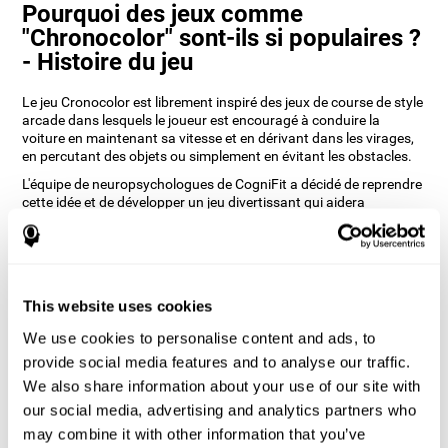
Pourquoi des jeux comme
"Chronocolor" sont-ils si populaires ?
- Histoire du jeu
Le jeu Cronocolor est librement inspiré des jeux de course de style
arcade dans lesquels le joueur est encouragé à conduire la
voiture en maintenant sa vitesse et en dérivant dans les virages,
en percutant des objets ou simplement en évitant les obstacles.
L'équipe de neuropsychologues de CogniFit a décidé de reprendre
cette idée et de développer un jeu divertissant qui aidera
l'utilisateur non seulement à revivre l'expérience de l'arcade, mais
aussi à entraîner ses capacités cognitives.
Comment le jeu d'esprit
"Chronocolor" améliore-t-il mes
This website uses cookies
capacités cognitives ?
We use cookies to personalise content and ads, to
Jouer à des jeux comme Chronocolor de CogniFit stimule un
provide social media features and to analyse our traffic.
modèle d'activation neuronale spécifique. Le fait de jouer et de
We also share information about your use of our site with
s'entraîner de manière répétée avec ce schéma aide les circuits
our social media, advertising and analytics partners who
neuronaux à se réorganiser et à récupérer les fonctions
cognitives affaiblies ou endommagées.
may combine it with other information that you’ve