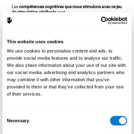
Les
compétences cognitives que nous stimulons avec ce jeu
de stimulation cérébrale
sont :
Perception spatiale:
Pour avancer dans ce jeu d'entraînement
cérébral
Zoo frais
nous devons orienter correctement les
pièces et sur le point approprié du plan. En pratiquant ce jeu,
This website uses cookies
nous utilisons et exerçons notre capacité de perception
We use cookies to personalise content and ads, to
spatiale. L'amélioration de cette importante capacité
provide social media features and to analyse our traffic.
cognitive peut nous aider à mieux comprendre la disposition
de ce qui nous entoure, nous aider à nous déplacer et à
We also share information about your use of our site with
mieux nous repérer dans l'espace, et faciliter, par exemple, les
our social media, advertising and analytics partners who
activités qui nécessitent une orientation spatiale, comme se
may combine it with other information that you’ve
repérer sur une carte, la compréhension de symboles et
provided to them or that they’ve collected from your use
même l'exécution de tâches aussi quotidiennes que
of their services.
l'organisation de notre table de travail, ou le fait de se garer.
Planification:
Ce jeu exige que nous établissions mentalement
le parcours le plus approprié, en sélectionnant les bonnes
Consent
pièces à tout moment. Au cours de cet exercice, nous
Necessary
Selection
exerçons et stimulons notre capacité de planification.
L'amélioration de cette capacité cognitive nous permettra de