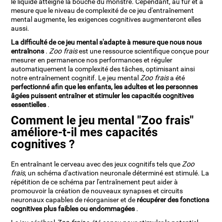
le liquide atteigne la bouche du monstre. Cependant, au fur et à
mesure que le niveau de complexité de ce jeu d'entraînement
mental augmente, les exigences cognitives augmenteront elles
aussi.
La difficulté de ce jeu mental s'adapte à mesure que nous nous
entraînons
.
Zoo frais
est une ressource scientifique conçue pour
mesurer en permanence nos performances et réguler
automatiquement la complexité des tâches, optimisant ainsi
notre entraînement cognitif. Le jeu mental
Zoo frais
a été
perfectionné afin que les enfants, les adultes et les personnes
âgées puissent entraîner et stimuler les capacités cognitives
essentielles
.
Comment le jeu mental "Zoo frais"
améliore-t-il mes capacités
cognitives ?
En entraînant le cerveau avec des jeux cognitifs tels que
Zoo
frais
, un schéma d'activation neuronale déterminé est stimulé. La
répétition de ce schéma par l'entraînement peut aider à
promouvoir la création de nouveaux synapses et circuits
neuronaux capables de réorganiser et de
récupérer des fonctions
cognitives plus faibles ou endommagées
.