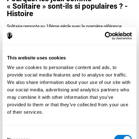
« Solitaire » sont-ils si populaires ? -
Histoire
Solitaire remonte au 18ème siècle avec la première référence
dans un livre allemand appelé Das neue Königliche L'Hombre-Spiel
de 1783. Dans cette référence, il semble qu'il s'agissait d'un jeu de
cartes compétitif, cependant, il semble en fait que le jeu soit
originaire de Suède car il existe de nombreux livres sur les jeux de
patience du 19ème siècle qui font référence au solitaire.
This website uses cookies
Il existe de nombreuses formes de Solitaire, la plus classique
We use cookies to personalise content and ads, to
s'appelle Klondike et c'est celle utilisée dans les versions
ordinateur et mobile. CogniFit, voyant qu'il s'agit d'un jeu avec
provide social media features and to analyse our traffic.
tant d'histoire et de polyvalence, a décidé de créer un jeu
We also share information about your use of our site with
classique avec des touches spéciales pour entraîner diverses
our social media, advertising and analytics partners who
compétences cognitives telles que la mémoire à court terme, la
planification et la surveillance.
may combine it with other information that you’ve
Comment le jeu d'esprit « Solitaire »
provided to them or that they’ve collected from your use
améliore-t-il mes capacités
of their services.
cognitives ?
Consent
Jouer à plusieurs reprises et s'entraîner régulièrement avec le