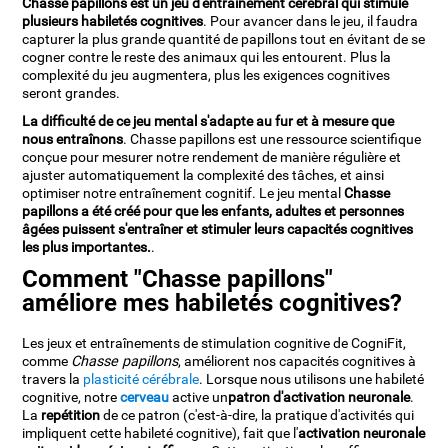
Chasse papillons est un jeu d'entraînement cérébral qui stimule
plusieurs habiletés cognitives
. Pour avancer dans le jeu, il faudra
capturer la plus grande quantité de papillons tout en évitant de se
cogner contre le reste des animaux qui les entourent. Plus la
complexité du jeu augmentera, plus les exigences cognitives
seront grandes.
La difficulté de ce jeu mental s'adapte au fur et à mesure que
nous entraînons
. Chasse papillons est une ressource scientifique
conçue pour mesurer notre rendement de manière régulière et
ajuster automatiquement la complexité des tâches, et ainsi
optimiser notre entraînement cognitif. Le jeu mental
Chasse
papillons a été créé pour que les enfants, adultes et personnes
âgées puissent s'entraîner et stimuler leurs capacités cognitives
les plus importantes.
.
Comment "Chasse papillons"
améliore mes habiletés cognitives?
Les jeux et entraînements de stimulation cognitive de CogniFit,
comme
Chasse papillons
, améliorent nos capacités cognitives à
travers la
plasticité cérébrale
. Lorsque nous utilisons une habileté
cognitive, notre
cerveau
active un
patron d'activation neuronale
.
La
repétition
de ce patron (c'est-à-dire, la pratique d'activités qui
impliquent cette habileté cognitive), fait que l'
activation neuronale