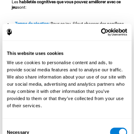
Les
habiletés cognitives que vous pouvez améliorer avec ce
jeu
sont:
Temps de réaction:
Pour ce jeu, il faut chasser des papillons
avant que ces derniers disparaissent de l'écran, c'est
pourquoi il faut avoir de bons réflexes pour les attraper à
temps tout en évitant les distracteurs. En réalisant cet
exercice, nous entraînons et renforçons les zones cérébrales
This website uses cookies
associées au temps de réaction. Améliorer cette habileté
cognitive nous permet d'être agiles et efficaces au moment
We use cookies to personalise content and ads, to
de répondre aux stimuli. Par exemple, lorsque nous sommes
provide social media features and to analyse our traffic.
en entretien et qu'on nous pose une question, une réponse
We also share information about your use of our site with
rapide est attendue.
our social media, advertising and analytics partners who
Coordination oeil-main:
Ce jeu a été conçu pour qu'on doive
may combine it with other information that you’ve
guider le personnage vers les objectifs tout en évitant les
provided to them or that they’ve collected from your use
obstacles. Avec cet exercice, nous stimulons notre
of their services.
coordination oeil-main. Améliorer cette habileté cognitive
peut nous aider à être plus efficaces pour de nombreuses
activités de notre quotidien. Comme par exemple, lorsque
nous devons ouvrir une conserve.
Consent
Necessary
Selection