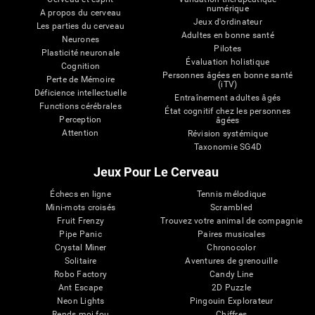
numérique
A propos du cerveau
Jeux d'ordinateur
Les parties du cerveau
Adultes en bonne santé
Neurones
Pilotes
Plasticité neuronale
Évaluation holistique
Cognition
Personnes âgées en bonne santé
Perte de Mémoire
(iTV)
Déficience intellectuelle
Entraînement adultes âgés
Functions cérébrales
État cognitif chez les personnes
Perception
âgées
Attention
Révision systémique
Taxonomie SG4D
Jeux Pour Le Cerveau
Échecs en ligne
Tennis mélodique
Mini-mots croisés
Scrambled
Fruit Frenzy
Trouvez votre animal de compagnie
Pipe Panic
Paires musicales
Crystal Miner
Chronocolor
Solitaire
Aventures de grenouille
Robo Factory
Candy Line
Ant Escape
2D Puzzle
Neon Lights
Pingouin Explorateur
Rends moi fou
Chiffres