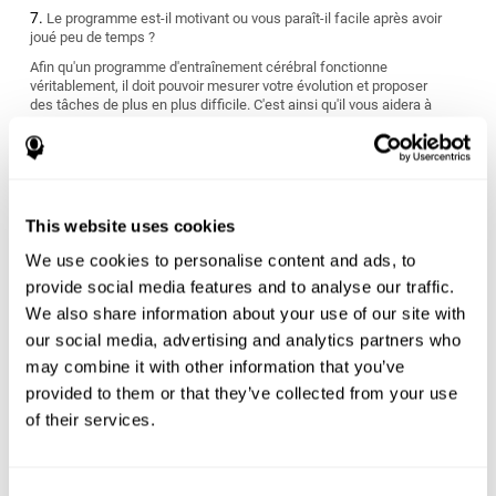
Le programme est-il motivant ou vous paraît-il facile après avoir
joué peu de temps ?
Afin qu'un programme d'entraînement cérébral fonctionne
véritablement, il doit pouvoir mesurer votre évolution et proposer
des tâches de plus en plus difficile. C'est ainsi qu'il vous aidera à
vous améliorer.
S'adapte-t-il à vos objectifs personnels ?
Nous avons tous des objectifs différents quant à l'atteinte et
l'amélioration de notre santé cérébrale. Cherchez un programme
This website uses cookies
de stimulation cognitive qui puisse mesurer vos capacités
cognitives et vous offrir un entraînement personnalisé adapté à
We use cookies to personalise content and ads, to
vos caractéristiques et nécessités personnelles.
provide social media features and to analyse our traffic.
Le programme convient-il à votre style de vie ?
We also share information about your use of our site with
our social media, advertising and analytics partners who
Certains programmes d'entraînement cérébral ont des résultats à
may combine it with other information that you’ve
court terme qui sont difficiles à maintenir dans le temps et
peuvent être finalement n'être que peu utiles. Vous devez choisir
provided to them or that they’ve collected from your use
un programme qui vous évalue dès le début et qui s'ajuste aux
of their services.
nécessités d'apprentissage individuelles de chaque personne.
Êtes-vous prêt pour commencer ou rien que le fait de penser à
commencer l'entraînement vous stresse-t-il ?