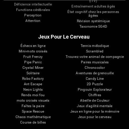
(iTV)
Déficience intellectuelle
Entraînement adultes âgés
Functions cérébrales
État cognitif chez les personnes
Perception
âgées
Attention
Révision systémique
Taxonomie SG4D
Jeux Pour Le Cerveau
Échecs en ligne
Tennis mélodique
Mini-mots croisés
Scrambled
Fruit Frenzy
Trouvez votre animal de compagnie
Pipe Panic
Paires musicales
Crystal Miner
Chronocolor
Solitaire
Aventures de grenouille
Robo Factory
Candy Line
Ant Escape
2D Puzzle
Neon Lights
Pingouin Explorateur
Rends moi fou
Chiffres
mots croisés visuels
Abeille de Couleur
Faîtes la paire
Jeux d'agilité mentale
Space Rescue
Jeux en ligne pour la mémoire
Chaos mathématique
Jeux pour le cerveau
Course de billes