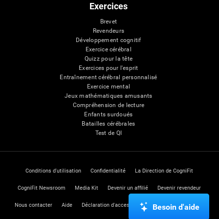
Exercices
Brevet
Revendeurs
Développement cognitif
Exercice cérébral
Quizz pour la tête
Exercices pour l'esprit
Entraînement cérébral personnalisé
Exercice mental
Jeux mathématiques amusants
Compréhension de lecture
Enfants surdoués
Batailles cérébrales
Test de QI
Conditions d'utilisation
Confidentialité
La Direction de CogniFit
CogniFit Newsroom
Media Kit
Devenir un affilié
Devenir revendeur
Nous contacter
Aide
Déclaration d'accessibilité
Centre de Confiance
Besoin d'aide