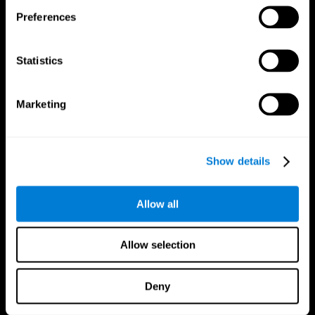
Preferences
Statistics
Marketing
Nous suivre
Show details
Allow all
Votre Cerveau
Recherche
Cerveau et esprit
Validation thérapeutique
numérique
Allow selection
A propos du cerveau
Jeux d'ordinateur
Les parties du cerveau
Adultes en bonne santé
Neurones
Pilotes
Deny
Plasticité neuronale
Évaluation holistique
Cognition
Personnes âgées en bonne santé
Perte de Mémoire