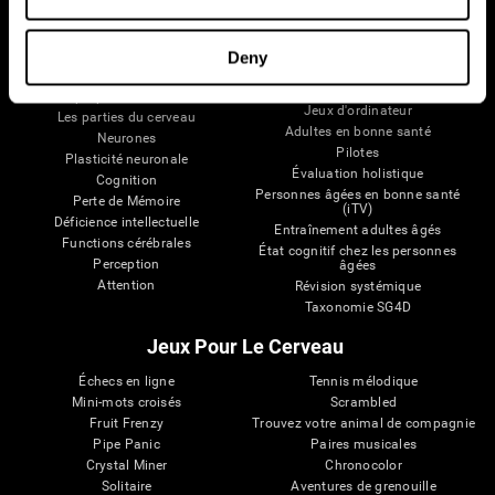
Votre Cerveau
Recherche
Deny
Cerveau et esprit
Validation thérapeutique
numérique
A propos du cerveau
Jeux d'ordinateur
Les parties du cerveau
Adultes en bonne santé
Neurones
Pilotes
Plasticité neuronale
Évaluation holistique
Cognition
Personnes âgées en bonne santé
Perte de Mémoire
(iTV)
Déficience intellectuelle
Entraînement adultes âgés
Functions cérébrales
État cognitif chez les personnes
Perception
âgées
Attention
Révision systémique
Taxonomie SG4D
Jeux Pour Le Cerveau
Échecs en ligne
Tennis mélodique
Mini-mots croisés
Scrambled
Fruit Frenzy
Trouvez votre animal de compagnie
Pipe Panic
Paires musicales
Crystal Miner
Chronocolor
Solitaire
Aventures de grenouille