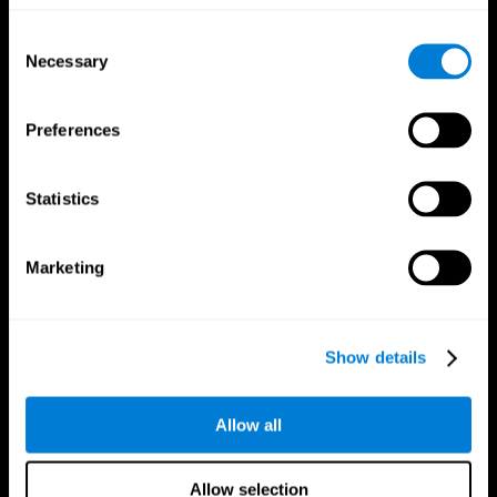
Consent
Necessary
Selection
Preferences
App CogniFit
Statistics
Marketing
Show details
Allow all
Nous suivre
Allow selection