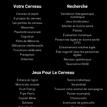
Votre Cerveau
Recherche
Cerveau et esprit
Validation thérapeutique
numérique
A propos du cerveau
Jeux d'ordinateur
Les parties du cerveau
Adultes en bonne santé
Neurones
Pilotes
Plasticité neuronale
Évaluation holistique
Cognition
Personnes âgées en bonne santé
Perte de Mémoire
(iTV)
Déficience intellectuelle
Entraînement adultes âgés
Functions cérébrales
État cognitif chez les personnes
Perception
âgées
Attention
Révision systémique
Taxonomie SG4D
Jeux Pour Le Cerveau
Échecs en ligne
Tennis mélodique
Mini-mots croisés
Scrambled
Fruit Frenzy
Trouvez votre animal de compagnie
Pipe Panic
Paires musicales
Crystal Miner
Chronocolor
Solitaire
Aventures de grenouille