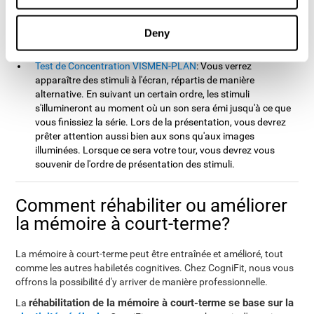
posteriori. Tout d'abord, la série sera composée d'un seul
numéro, puis augmentera progressivement jusqu'à ce que
Deny
vous fassiez une erreur. Vous devrez reproduire chaque série
de numéros après chaque présentation.
Test de Concentration VISMEN-PLAN
: Vous verrez
apparaître des stimuli à l'écran, répartis de manière
alternative. En suivant un certain ordre, les stimuli
s'illumineront au moment où un son sera émi jusqu'à ce que
vous finissiez la série. Lors de la présentation, vous devrez
prêter attention aussi bien aux sons qu'aux images
illuminées. Lorsque ce sera votre tour, vous devrez vous
souvenir de l'ordre de présentation des stimuli.
Comment réhabiliter ou améliorer
la mémoire à court-terme?
La mémoire à court-terme peut être entraînée et amélioré, tout
comme les autres habiletés cognitives. Chez CogniFit, nous vous
offrons la possibilité d'y arriver de manière professionnelle.
réhabilitation de la mémoire à court-terme se base sur la
La