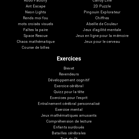
Robo Factory
Candy Line
Ant Escape
2D Puzzle
Neon Lights
Pingouin Explorateur
Rends moi fou
Chiffres
mots croisés visuels
Abeille de Couleur
Faîtes la paire
Jeux d'agilité mentale
Space Rescue
Jeux en ligne pour la mémoire
Chaos mathématique
Jeux pour le cerveau
Course de billes
Exercices
Brevet
Revendeurs
Développement cognitif
Exercice cérébral
Quizz pour la tête
Exercices pour l'esprit
Entraînement cérébral personnalisé
Exercice mental
Jeux mathématiques amusants
Compréhension de lecture
Enfants surdoués
Batailles cérébrales