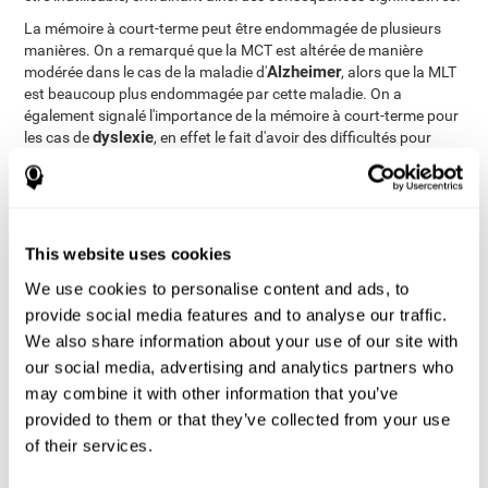
La mémoire à court-terme peut être endommagée de plusieurs
manières. On a remarqué que la MCT est altérée de manière
Alzheimer
modérée dans le cas de la maladie d'
, alors que la MLT
est beaucoup plus endommagée par cette maladie. On a
également signalé l'importance de la mémoire à court-terme pour
dyslexie
les cas de
, en effet le fait d'avoir des difficultés pour
stocker des informations phonologiques peut engendrer des
problèmes pour apprendre à lire. Par ailleurs, la consommation
marihuana
de
est un autre facteur qui peut affecter l'intégrité de
ictus
traumatisme
la MCT. La lésion cérébrale dûe à un
ou à un
crânien
peut également altérer la mémoire à court-terme.
This website uses cookies
We use cookies to personalise content and ads, to
Comment pouvons-nous mesurer
provide social media features and to analyse our traffic.
et évaluer la mémoire à court-
We also share information about your use of our site with
terme?
our social media, advertising and analytics partners who
may combine it with other information that you’ve
La mémoire à court-terme intervient dans la majorité des activités
provided to them or that they’ve collected from your use
de notre quotidien. Le fait que nous puissions interagir
of their services.
correctement avec les personnes qui nous entourent et notre
environnement dépend directement de notre mémoire à court-