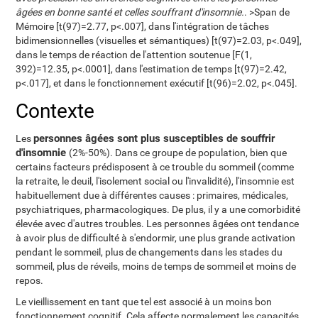
âgées en bonne santé et celles souffrant d'insomnie.
. >Span de
Mémoire [t(97)=2.77, p<.007], dans l'intégration de tâches
bidimensionnelles (visuelles et sémantiques) [t(97)=2.03, p<.049],
dans le temps de réaction de l'attention soutenue [F(1,
392)=12.35, p<.0001], dans l'estimation de temps [t(97)=2.42,
p<.017], et dans le fonctionnement exécutif [t(96)=2.02, p<.045].
Contexte
personnes âgées sont plus susceptibles de souffrir
Les
d'insomnie
(2%-50%). Dans ce groupe de population, bien que
certains facteurs prédisposent à ce trouble du sommeil (comme
la retraite, le deuil, l'isolement social ou l'invalidité), l'insomnie est
habituellement due à différentes causes : primaires, médicales,
psychiatriques, pharmacologiques. De plus, il y a une comorbidité
élevée avec d'autres troubles. Les personnes âgées ont tendance
à avoir plus de difficulté à s'endormir, une plus grande activation
pendant le sommeil, plus de changements dans les stades du
sommeil, plus de réveils, moins de temps de sommeil et moins de
repos.
Le vieillissement en tant que tel est associé à un moins bon
fonctionnement cognitif. Cela affecte normalement les capacités