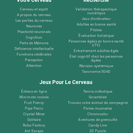
Cerveau et esprit
Validation thérapeutique
numérique
A propos du cerveau
Jeux d'ordinateur
Les parties du cerveau
Adultes en bonne santé
Neurones
Pilotes
Plasticité neuronale
Évaluation holistique
Cognition
Personnes âgées en bonne santé
Perte de Mémoire
(iTV)
Déficience intellectuelle
Entraînement adultes âgés
Functions cérébrales
État cognitif chez les personnes
Perception
âgées
Attention
Révision systémique
Taxonomie SG4D
Jeux Pour Le Cerveau
Échecs en ligne
Tennis mélodique
Mini-mots croisés
Scrambled
Fruit Frenzy
Trouvez votre animal de compagnie
Pipe Panic
Paires musicales
Crystal Miner
Chronocolor
Solitaire
Aventures de grenouille
Robo Factory
Candy Line
Ant Escape
2D Puzzle