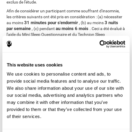
exclus de l'étude.
Afin de considérer un participant comme souffrant d'insomnie,
les critères suivants ont été pris en considération : (a) nécessiter
31 minutes pour s'endormir
3 nuits
au moins
, (b) au moins
par semaine
au moins 6 mois
, (c) pendant
. Ceci a été évalué à
l'aide du Mini Sleep Questionnaire et du Technion Sleep
Questionnaire. Selon leurs réponses, les utilisateurs ont été
divisés en deux groupes : les personnes âgées souffrant
d'insomnie
personnes
(N=35, âge moyen=73,7, SD=5,7) et les
âgées sans insomnie
(N=64, âge moyen=71,6, SD=5,7).
This website uses cookies
L'état cognitif de chaque participant a été mesuré
individuellement à l'aide de l'outil d'évaluation et d'entraînement
We use cookies to personalise content and ads, to
cognitif en ligne de CogniFit.
provide social media features and to analyse our traffic.
Analyses
We also share information about your use of our site with
our social media, advertising and analytics partners who
Le travail des données a été réalisé à travers l'analyse de la
may combine it with other information that you’ve
variance (ANOVA) du plan bidirectionnel mixte, en utilisant le
groupe comme variable interfactorielle et le temps de réaction
provided to them or that they’ve collected from your use
comme variable intra-sujet. Un t de Student a été appliqué pour
of their services.
les échantillons indépendants, afin de comparer les différences
entre les participants souffrant d'insomnie et ceux qui sont en
bonne santé. Enfin, le test du Chi carré a été utilisé comme un test