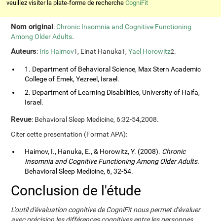
veuillez visiter la plate-forme de recherche
CogniFit
Nom original
:
Chronic Insomnia and Cognitive Functioning
Among Older Adults
.
Auteurs
:
Iris Haimov
, Einat Hanuka
,
Yael Horowitz
.
1
1
2
1. Department of Behavioral Science, Max Stern Academic
College of Emek, Yezreel, Israel.
2. Department of Learning Disabilities, University of Haifa,
Israel.
Revue
: Behavioral Sleep Medicine, 6:32-54,2008.
Citer cette presentation (Format APA):
Haimov, I., Hanuka, E., & Horowitz, Y. (2008).
Chronic
Insomnia and Cognitive Functioning Among Older Adults
.
Behavioral Sleep Medicine, 6, 32-54.
Conclusion de l'étude
L'outil d'évaluation cognitive de CogniFit nous permet d'évaluer
avec précision les différences cognitives entre les personnes