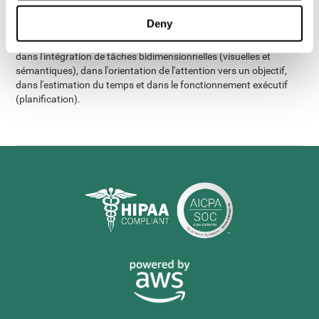
obtenu de meilleurs résultats dans presque tous les aspects
Deny
cognitifs mesurés que les adultes âgés souffrant d'insomnie.
Cette différence était particulièrement marquée dans la mémoire,
dans l'intégration de tâches bidimensionnelles (visuelles et
sémantiques), dans l'orientation de l'attention vers un objectif,
dans l'estimation du temps et dans le fonctionnement exécutif
(planification).