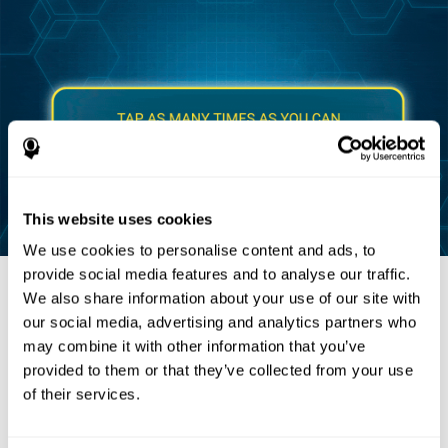
This website uses cookies
We use cookies to personalise content and ads, to
provide social media features and to analyse our traffic.
We also share information about your use of our site with
our social media, advertising and analytics partners who
مراجع
may combine it with other information that you’ve
provided to them or that they’ve collected from your use
Brickenkamp, R. (1962). Aufmerksamkeits-Belastungs-Test
of their services.
(Test d2) (1st ed.). Göttingen, Germany: Hogrefe.
Halstead, W.C. (1947). Brain and Intelligence. Chicago, IL:
University of Chicago Press.