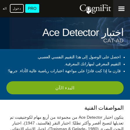
PRO
دخول
العرب
اختبار Ace Detector
CAT-AD
احصل على الوصول إلى هذا التقييم النفسي العصبي.
التقييم المعرفي لمهاراتك المعرفية.
قارن ما إذا كنت قادرًا على مواجهة اختبارات رياضية عالية الأداء. جربها!
البدء الآن
المواصفات الفنية
يتكون اختبار Ace Detector من مجموعة من أربع مهام لكوجنيفيت تم
تعديلها لتصبح أقصر وأكثر تطلبًا: اختبار النقر (هالستيد، 1947)، اختبار
البحث البصري (Treisman & Gelade، 1980)، اختبار الانتباه الانتقائي