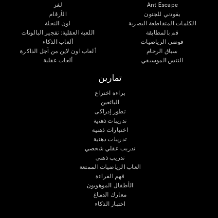
Ant Escape
لغز
يقودني للجنون
الأرقام
الكلمات المتقاطعة البصرية
لون النحلة
قم بالمطابقة
اللعبة العقلية: تفجير البالونات
فوضى الرياضيات
ألعاب الذكاء
سباق الرخام
ألعاب اون لاين من آجل الذاكرة
التنس الموسيقي
ألعاب عقلية
تمارين
براءة اختراع
البائعين
تطور إدراكى
تدريبات ذهنية
اختبارات ذهنية
تدريبات ذهنية
تدريب عقلي شخصي
تدريب ذهنى
العاب الرياضيات الممتعة
فهم القراءة
الأطفال الموهوبون
معارك الدماغ
اختبار الذكاء