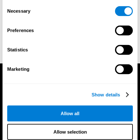
Consent
Robertson, I. H., Manly, T., Andrade, J., Baddeley, B., & Yiend,
Necessary
Selection
J. (1997). `Oops!’: Performance correlates of everyday
attentional failures in traumatic brain injured and normal
subjects. Neuropsychologia, 35(6), 747-758.
Preferences
https://doi.org/10.1016/s0028-3932(97)00015-8
Treisman, A., & Gelade, G. A. (1980). A feature-integration
theory of attention. CognitivePsychology , 12 (1), 97-136.
Statistics
https://doi.org/10.1016/0010-0285(80)90005-5
Marketing
Show details
Allow all
Allow selection