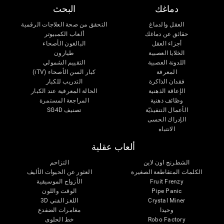
دماغك
البحث
العقل والدماغ
التحقق من صحة العلاجات الرقمية
حقائق عن دماغك
ألعاب الكمبيوتر
أجزاء العقل
البالغون الأصحاء
الخلايا العصبية
طيارون
اللدونة العصبية
التقييم الشمولي
المعرفة
كبار السن الأصحاء (iTV)
فقدان الذاكرة
التدريب للكبار
الإعاقة الذهنية
الحالة المعرفية عند الكبار
وظائف ذهنية
المراجعة المستمرة
الأعمال التنفيذيّة
تصنيف SG4D
الإدراك الحسى
الانتباه
ألعاب عقلية
الشطرنج اون لاين
التزاحم
الكلمات المتقاطعة الصغيرة
العثور عن الحيوات الأليف
Fruit Frenzy
الأزواج الموسيقية
Pipe Panic
الوقت واللون
Crystal Miner
اللغز الفني 3D
وحيدا
مغامرات الضفدع
Robo Factory
خط الحلوى