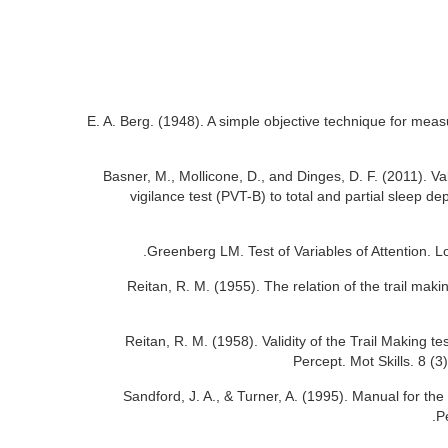
E. A. Berg. (1948). A simple objective technique for measur
Basner, M., Mollicone, D., and Dinges, D. F. (2011). Val
vigilance test (PVT-B) to total and partial sleep de
Greenberg LM. Test of Variables of Attention. 
Reitan, R. M. (1955). The relation of the trail mak
Reitan, R. M. (1958). Validity of the Trail Making t
Percept. Mot Skills. 8 
Sandford, J. A., & Turner, A. (1995). Manual for th
P