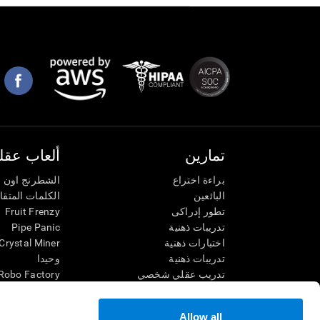
تمارين
ألعاب عقلي
براءة اختراع
الشطرنج اون ل
البائعين
الكلمات المتق
تطور إدراكى
Fruit Frenzy
تدريبات ذهنية
Pipe Panic
اختبارات ذهنية
Crystal Miner
تدريبات ذهنية
وحيدا
تدريب عقلي شخصي
Robo Factory
تدريب ذهنى
Ant Escape
العاب الرياضيات الممتعة
يقودني للجنون
Allow all