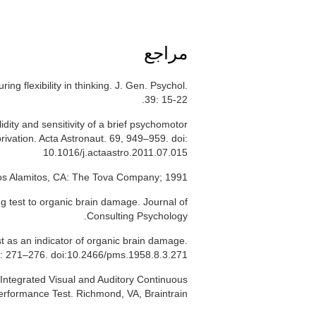
مراجع
ing flexibility in thinking. J. Gen. Psychol.
39: 15-22.
idity and sensitivity of a brief psychomotor
privation. Acta Astronaut. 69, 949–959. doi:
10.1016/j.actaastro.2011.07.015
Los Alamitos, CA: The Tova Company; 1991.
ing test to organic brain damage. Journal of
Consulting Psychology.
est as an indicator of organic brain damage.
(3): 271–276. doi:10.2466/pms.1958.8.3.271
e Integrated Visual and Auditory Continuous
erformance Test. Richmond, VA, Braintrain.