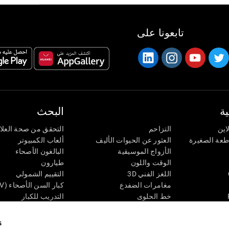
تابعونا على
ة
البحث
اين
التزاحم
التحقق من صحة العلا
اطعة الصغيرة
العثور عن الحيوات الأليف
ألعاب الكمبيوتر
الأزواج الموسيقية
البالغون الأصحاء
الوقت واللون
طيارون
اللغز الفني 3D
التقييم الشمولي
مغامرات الضفدع
كبار السن الأصحاء (iTV)
خط الحلوى
التدريب للكبار
لغز
الحالة المعرفية عند ال
الأرقام
المراجعة المستمرة
s