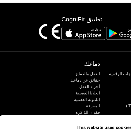
تطبيق CogniFit
دماغك
جات الرقمية
العقل والدماغ
حقائق عن دماغك
أجزاء العقل
الخلايا العصبية
اللدونة العصبية
المعرفة
فقدان الذاكرة
كبار
الإعاقة الذهنية
وظائف ذهنية
This website uses cookie