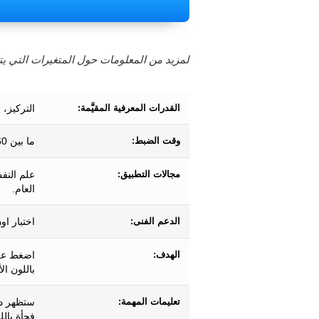
لمزيد من المعلومات حول المتغيرات التي يتم
القدرات المعرفية المقيَّمة:
التركيز، 
وقت الضبط:
ما بين 60 و 70 ثانية تقريبًا.
مجالات التطبيق:
علم النف
العام.
الدعم الفنى:
اختبار او
الهدف:
اضغط على 
باللون ال
تعليمات المهمة:
ستظهر دا
فجأة بالل