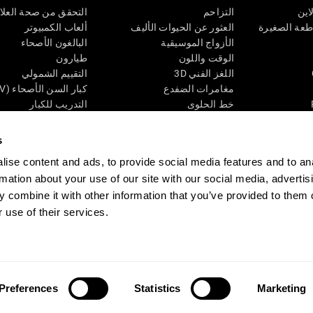
اين
التزاحم
التحقق من صحة العلا
اطعة الصغيرة
العثور عن الحيوات الأليف
ألعاب الكمبيوتر
الأزواج الموسيقية
البالغون الأصحاء
الوقت واللون
طيارون
اللغز الفني 3D
التقييم الشمولي
مغامرات الضفدع
كبار السن الأصحاء (iTV)
خط الحلوى
التدريب للكبار
لغز
الحالة المعرفية عند ال
الأرقام
المراجعة المستمرة
s
طعة البصرية
لون النحلة
تصنيف SG4D
ise content and ads, to provide social media features and to an
اللعبة العقلية: تفجير البالونات
rmation about your use of our site with our social media, advertis
ات
ألعاب الذكاء
 combine it with other information that you’ve provided to them o
ألعاب اون لاين من آجل الذاكرة
 use of their services.
قي
ألعاب عقلية
 CogniFit
Media Kit
كن حليفا
كن بائعًا
إتصل بنا
مساعدة
بيان إمكانية 
Preferences
Statistics
Marketing