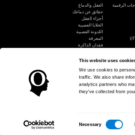
جات الرقمية
العقل والدماغ
حقائق عن دماغك
أجزاء العقل
الخلايا العصبية
اللدونة العصبية
المعرفة
فقدان الذاكرة
كبار
الإعاقة الذهنية
وظائف ذهنية
This website uses cookie
الأعمال التنفيذيّة
We use cookies to personal
الإدراك الحسى
traffic. We also share info
الانتباه
analytics partners who may
they’ve collected from your
الوصول
مركز الثقة
Consent
CogniFit Inc © 2026
Necessary
Selection