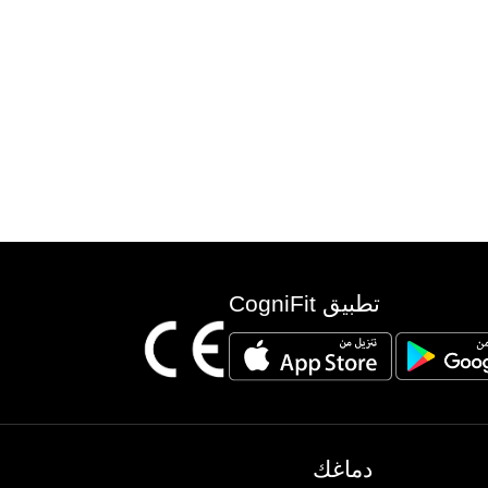
تطبيق CogniFit
دماغك