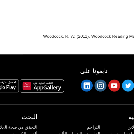
Woodcock, R. W. (2011). Woodcock Reading Mast
تابعونا على
ة
البحث
اين
التزاحم
التحقق من صحة العلا
اطعة الصغيرة
العثور عن الحيوات الأليف
ألعاب الكمبيوتر