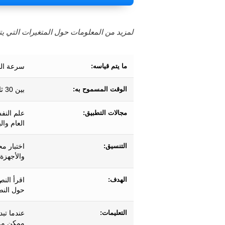
لمزيد من المعلومات حول المتغيرات التي يتم
ما يتم قياسه:
سرعة القر
الوقت المسموح به:
بين 30 ثانية تقريبًا وأكثر من 10 دقائق.
مجالات التطبيق:
علم النف
العام وال
التنسيق:
اختبار مح
والأجهزة 
الهدف:
اقرأ الن
حول النص
التعليمات:
عندما تب
ممكن من 