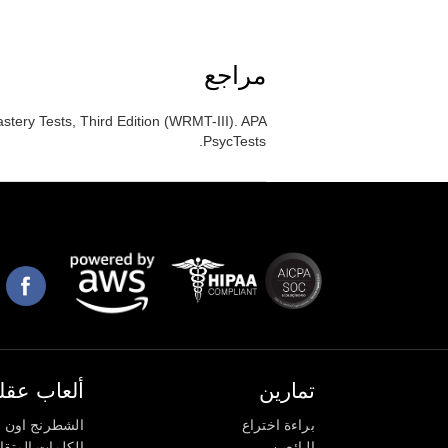
مراجع
ery Tests, Third Edition (WRMT-III). APA
PsycTests.
تمارين
ألعاب عقلي
براءة اختراع
الشطرنج اون ل
البائعين
الكلمات المتق