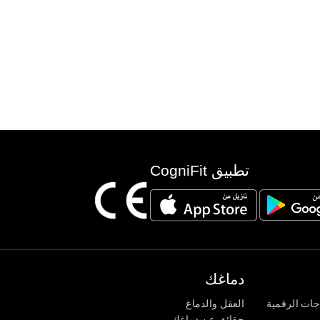
تطبيق CogniFit
دماغك
جات الرقمية
العقل والدماغ
حقائق عن دماغك