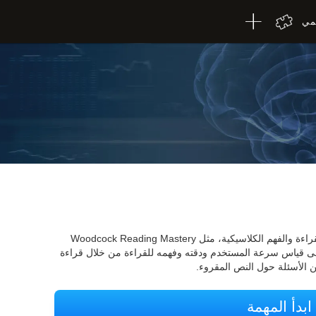
لمي
يعتمد اختبار القراءة CogniFit على اختبارات القراءة والفهم الكلاسيكية، مثل Woodcock Reading Mastery
سعى هذه المهمة إلى قياس سرعة المستخدم ودقته وفهمه للقراءة من خلال قراءة
 الأسئلة حول النص المقروء.
ابدأ المهمة