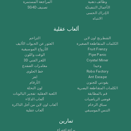
وظائف ذهنية
المراجعة المستمرة
الأعمال التنفيذيّة
تصنيف SG4D
الإدراك الحسى
الانتباه
ألعاب عقلية
الشطرنج اون لاين
التزاحم
الكلمات المتقاطعة الصغيرة
العثور عن الحيوات الأليف
Fruit Frenzy
الأزواج الموسيقية
Pipe Panic
الوقت واللون
Crystal Miner
اللغز الفني 3D
وحيدا
مغامرات الضفدع
Robo Factory
خط الحلوى
Ant Escape
لغز
يقودني للجنون
الأرقام
الكلمات المتقاطعة البصرية
لون النحلة
قم بالمطابقة
اللعبة العقلية: تفجير البالونات
فوضى الرياضيات
ألعاب الذكاء
سباق الرخام
ألعاب اون لاين من آجل الذاكرة
التنس الموسيقي
ألعاب عقلية
تمارين
براءة اختراع