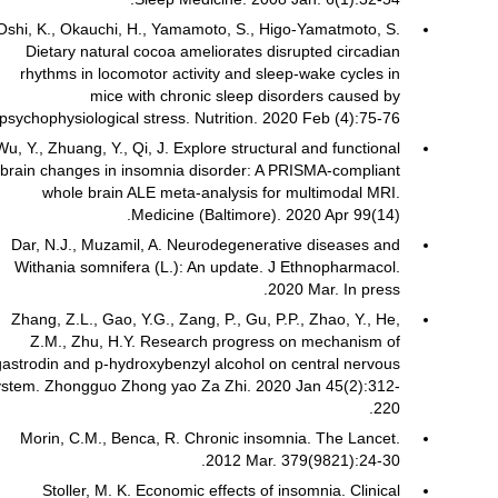
Oshi, K., Okauchi, H., Yamamoto, S., Higo-Yamatmoto, S.
Dietary natural cocoa ameliorates disrupted circadian
rhythms in locomotor activity and sleep-wake cycles in
mice with chronic sleep disorders caused by
psychophysiological stress. Nutrition. 2020 Feb (4):75-76.
Wu, Y., Zhuang, Y., Qi, J. Explore structural and functional
brain changes in insomnia disorder: A PRISMA-compliant
whole brain ALE meta-analysis for multimodal MRI.
Medicine (Baltimore). 2020 Apr 99(14).
Dar, N.J., Muzamil, A. Neurodegenerative diseases and
Withania somnifera (L.): An update. J Ethnopharmacol.
2020 Mar. In press.
Zhang, Z.L., Gao, Y.G., Zang, P., Gu, P.P., Zhao, Y., He,
Z.M., Zhu, H.Y. Research progress on mechanism of
gastrodin and p-hydroxybenzyl alcohol on central nervous
ystem. Zhongguo Zhong yao Za Zhi. 2020 Jan 45(2):312-
220.
Morin, C.M., Benca, R. Chronic insomnia. The Lancet.
2012 Mar. 379(9821):24-30.
Stoller, M. K. Economic effects of insomnia. Clinical