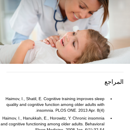
المراجع
Haimov, I., Shatil, E. Cognitive training improves sleep
quality and cognitive function among older adults with
insomnia. PLOS ONE. 2013 Apr. 8(4).
Haimov, I., Hanukkah, E., Horowitz, Y. Chronic insomnia
and cognitive functioning among older adults. Behavioral
Sleep Medicine. 2008 Jan. 6(1):32-54.