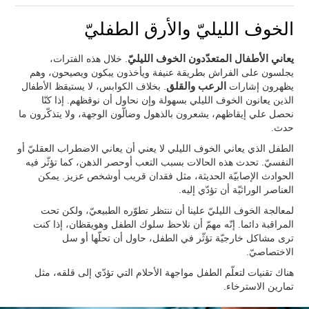
الخوف الليليّ والأرق الطفليّ
يعاني الأطفال المتعدّدون الخوف الليليّ
. خلال هذه الفترات،
يجلسون على الفراش بطريقة عنيفة ويأخذون يبكون ويصيحون، وهم
يظهرون إشارات
الرعب والقلق
. بخلاف الكوابس، لا يستيقظ الأطفال
الذين يعانون الخوف الليلي بسهولة وإن نحاول أن نوقظهم. إذا كنّا
نحصل علي إيقاظهم، يشعرون بالذهول وضالّون الوجهة، ولا يتذكّرون ما
حدث.
الطفل الذي يعاني الخوف الليلي لا يعني أن يعاني الاضطراب العقليّ أو
النفسيّ. تحدث هذه الحالات بسبب التعب أوحصر الذهن، كما تؤثّر فيه
الحوادث الإصابيّة الحديثة، مثل فقدان قريب أوشخص عزيز. يمكن
العناصر الوراثيّة أن تؤدّي إليه.
لمعالجة الخوف الليليّ علينا أن ننتظر تطوّره الطبيعيّ، ولكن تحت
المراقبة دائما. إنّه مهمّ أن نلاحظ سلوك الطفل وهويقظان، إذا كنت
ترى مشاكل خارجيّة تؤثّر في الطفل، حاول أن تحلّها أو سل
الاختصاصيّ.
هناك تقنيات لتعلّم الطفل مواجهة الأحلام التي تؤدّي إلى قلقه، مثل
تمارين الاسترخاء.