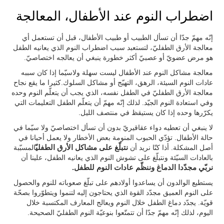
اضطراب النوم عند الأطفال، المعالجة
إنّه مهمّ جدّا أن تسأل الطبيب أو طبيب الأطفال، قبل أن تستعمل أي
معالجة الأرق الطفليّ، لتستعبد سبب اضطراب النوم الذي يعانيه الطفل
هو مرض عضويّ أو عصبيّ أكثر خطورة ينبغي أن يعالجه اختصاصيّ.
معالجة مشاكل النوم عند الأطفال ليست سهلة ولاسيّما إذا كان سببه
عادات النوم السيئة، الرهق، التهيّج أو مشاكل السلوك.كثيرا ما يقع نجاح
معالجة الأرق الطفليّ في الطفل نفسه، الذي يجب أن يتعلّم النوم وحده
وفي استعادة النوم الجيّد. لذلك إنّه مهمّ أن يتعلّم الطفل التعليمات التي
يكرّرها وحده إذا كان يستيقظ في منتصف الليل.
لا ينبغي أن تعطيه دواء عقاقيريّ بدون أن تسأل اختصاصيّ ولا سيّما في
حالة الأطفال. تؤدّي الحبوب المنومة بعض الأخطار ولا يعمل أحيانا في
أصل المشكلة. أذا كنّا نريد أن
نتبلّغ على مشاكل الأرق الطفليّ
المسبّبة
بالعادات السيّئة ونتبلّغ على تشوش النوم الذي يعانيه الطفل، علينا أن
نربّي مجدّدا الدماغ وننظّم عادات النوم للطفل.
يستطيع الوالدون أن يساعدوا أولادهم على تبلّغ صعوباته للنوم والحصول
على النوم العميق مجدّد القوة الذي يحتاجون إليه لتنموا ويتطوّروا بصحّة
قويّة. يجدّد دماغ الطفل خلال النوم ويعالج المعارف المكتسبة خلال
اليوم، لذلك إنّه مهمّ جدّا أن تتمتّعوا بنوعيّة النوم الطفليّ الصحيحة.