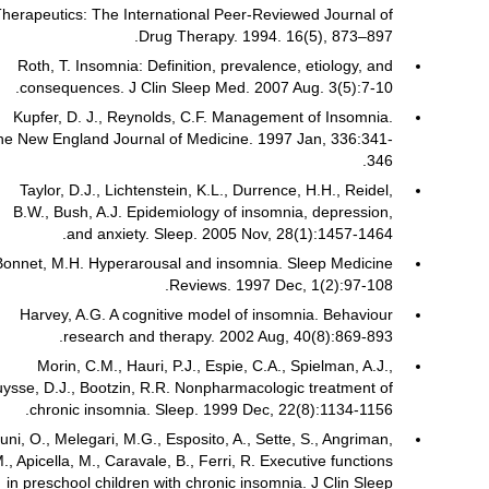
herapeutics: The International Peer-Reviewed Journal of
Drug Therapy. 1994. 16(5), 873–897.
Roth, T. Insomnia: Definition, prevalence, etiology, and
consequences. J Clin Sleep Med. 2007 Aug. 3(5):7-10.
Kupfer, D. J., Reynolds, C.F. Management of Insomnia.
he New England Journal of Medicine. 1997 Jan, 336:341-
346.
Taylor, D.J., Lichtenstein, K.L., Durrence, H.H., Reidel,
B.W., Bush, A.J. Epidemiology of insomnia, depression,
and anxiety. Sleep. 2005 Nov, 28(1):1457-1464.
Bonnet, M.H. Hyperarousal and insomnia. Sleep Medicine
Reviews. 1997 Dec, 1(2):97-108.
Harvey, A.G. A cognitive model of insomnia. Behaviour
research and therapy. 2002 Aug, 40(8):869-893.
Morin, C.M., Hauri, P.J., Espie, C.A., Spielman, A.J.,
ysse, D.J., Bootzin, R.R. Nonpharmacologic treatment of
chronic insomnia. Sleep. 1999 Dec, 22(8):1134-1156.
uni, O., Melegari, M.G., Esposito, A., Sette, S., Angriman,
., Apicella, M., Caravale, B., Ferri, R. Executive functions
in preschool children with chronic insomnia. J Clin Sleep