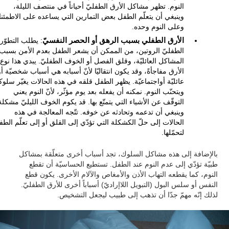
النوم. تظهر مشاكل الأرق الطفليّ أحياناً في منتصف الليلة،
وينبغي أن يتعلّم الطفل بعض التمارين التي يساعده على الاطمئنا
وعلى النوم وحده.
الأرق الطفلي بسبب الرهق أو الحصر النفسيّ
: يطلب التطوّر
الطفليّ الروتين، من الممكن أن يشعر الطفل بعدم الأمن بسبب
المشاكل العائليّة، وقلق الفصل أو الخوف الطفليّ. يبدي هذا نوع
الأرق مفاجأةً، وقد يكون انتقاليّا لأنّ أسبابه هي أسباب شخصيّة أو
عائليّة أواجتماعيّة. يظهر الطفل قلقه في هذه الحالات يغيّر سلوك
ويتحنّب النوم. نمكنه أن يفعله بعد يوم مؤثّر، لأنّ النوم يعني
التوقّف عن الأشياء التي يتمتّع بها. قد يكوم الخوف الليليّ مشكلة
وينبغي أن تدعمه وتحادثه عن خوفه. تتّجه المعالجة في هذه
الحالات إلى حلّ الكشكلة التي تؤدّي إلى القلق أو إلى تعلّم الط
لتحمّلها.
بالإضافة إلى هذه مشاكل السلوك، تجد أسباب أخرى متعلّقة بمشاكل
طبيّة تؤدّي إلى عدم النوم عند الطفل. تستطيع الحساسيّة أن تقطع
النوم، كما يقطعه التهاب الأذن والأمغاص والآلام الأخرى. يكون قطع
النفس أو سلس البول (التبويل اللاإراديّ) أسباباً أخرى للأرق الطفليّ.
لذلك إنّه مهمّ جدّا أن تذهب إلى طبيب ليجعل التشخيص.