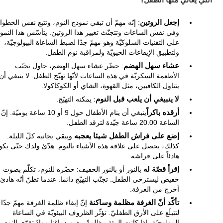
التي يعاني منها الطفل؟
إجعل الروتين
: إنّه مهمّ أن تبقي نموذج النوم، وتتبع نفس الخطو
وفي نفس الساعات وتتجنّث تغيير هذا الروتين. يتأسّس هذا النمو
على التقنيات السلوكيّة وهو مهمّ جدّا لضبط الساعاة البيولوجيّة،
ولتطبيق الإيقاعات الحيويّة ولمراقبة نوم الطفل.
عشاء سهل الهضم
: حضّر عشاء سهل الهضم، حاول تجنّب
الأطعمة السكريّة في هذه الساعات لأنّها تهيّج الطفل. لا ينبغي أن
يتناول الكافيين، مثل القهوة، الشاي أو الكوكاكولا.
لا ينبيغي أن يلعب قبل النوم
: يمكنه التهيّج.
أرقده باكراً
ينبغي أن ينام الأطفال حول 9 أو 10 ساعة يوميّة. إنّ
الساعة 20.00 ساعة جيّدة لترقد الطفل.
إضع على فراش الطفل شيئا يعجبه
ويبقي بجانبه كلّ الليلة.
كذلك، يحصل على علاقة هذه الأشياء بالنوم. هدّئ ولدك حتّى يكو
هادئاً على فراشه.
إقرأ قصّة له
بالنور أو بالنور الخفيف: حضّره للنوم، تكلّم بصوت
خفيض ليسترخي الطفل. تجنّب التهيّج دائما. عندما تظنّ أنّه هادئ،
أخرج من الغرفة.
تأكّد أنّ الغرفة مظلمة وساكنة
إنّ إبقاء ظلمة الغرفة مهمّ جدّا
لتتبلّغ على الأرق الطفليّ. تؤثّر الظروف البيئويّة في الساعاة
البيولوجيّة، إذا كانت البيئة مظلمةً، يفرز دماغنا موادّ تقوّي النوم،