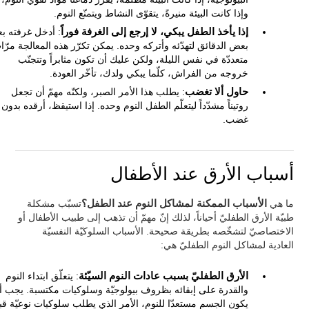
وإذا كانت البيئة منيرةً، يتقوّى النشاط ويتمنّع النوم.
إذا يأخذ الطفل يبكي، لا إرجع إلى الغرفة فوراً
: أدخل غرفته بع
بعض الدقائق لتهدّئه وأتركه وحده. يمكن تكرّر هذه المعالجة مرّا
متعددّة في نفس الليلة، ولكن عليك أن تكون مثابراً وتتجنّب
خروجه من الفراش، كلّما يبكي ولدك، تأخّر العودة.
حاول ألا تغضب
: يطلب هذا الأمر الصبر، ولكنّه مهمّ أن تجعل
روتيناً مشدّداً ليتعلّم الطفل النوم وحده. إذا استيقظ، أرقده بدون
غضب.
أسباب الأرق عند الأطفال
ما هي
الأسباب الممكنة لمشاكل النوم عند الطفل؟
تسبّب مشكلة
طبيّة الأرق الطفليّ أحياناً، لذلك إنّ مهمّ أن تذهب إلى طبيب الأطفال أو
الاختصاصيّ لتشخّصه بطريقة صحيحة. الأسباب السلوكيّة النفسيّة
العادية لمشاكل النوم الطفليّ هي:
الأرق الطفليّ بسبب عادات النوم السيّئة
: يتعلّق ابتداء النوم
والقدرة على إبقائه بظروف بيولوجيّة وسلوكيات مكتسبة. يجب أ
يكون الجسم مستعدّا للنوم، الأمر الذي يطلب سلوكيات نوعيّة قب