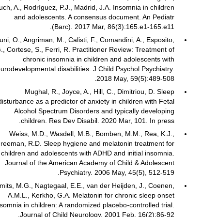
uch, A., Rodríguez, P.J., Madrid, J.A. Insomnia in children
and adolescents. A consensus document. An Pediatr
(Barc). 2017 Mar, 86(3):165.e1-165.e11.
uni, O., Angriman, M., Calisti, F., Comandini, A., Esposito,
., Cortese, S., Ferri, R. Practitioner Review: Treatment of
chronic insomnia in children and adolescents with
urodevelopmental disabilities. J Child Psychol Psychiatry.
2018 May, 59(5):489-508.
Mughal, R., Joyce, A., Hill, C., Dimitriou, D. Sleep
disturbance as a predictor of anxiety in children with Fetal
Alcohol Spectrum Disorders and typically developing
children. Res Dev Disabil. 2020 Mar, 101. In press.
Weiss, M.D., Wasdell, M.B., Bomben, M.M., Rea, K.J.,
reeman, R.D. Sleep hygiene and melatonin treatment for
children and adolescents with ADHD and initial insomnia.
Journal of the American Academy of Child & Adolescent
Psychiatry. 2006 May, 45(5), 512-519.
mits, M.G., Nagtegaal, E.E., van der Heijden, J., Coenen,
A.M.L., Kerkho, G.A. Melatonin for chronic sleep onset
nsomnia in children: A randomized placebo-controlled trial.
Journal of Child Neurology. 2001 Feb, 16(2):86-92.