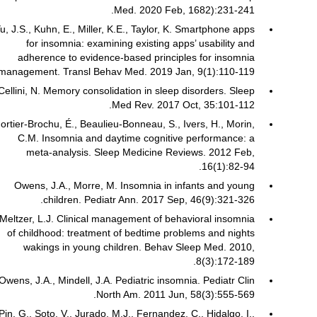
Med. 2020 Feb, 1682):231-241.
u, J.S., Kuhn, E., Miller, K.E., Taylor, K. Smartphone apps
for insomnia: examining existing apps’ usability and
adherence to evidence-based principles for insomnia
management. Transl Behav Med. 2019 Jan, 9(1):110-119.
Cellini, N. Memory consolidation in sleep disorders. Sleep
Med Rev. 2017 Oct, 35:101-112.
ortier-Brochu, É., Beaulieu-Bonneau, S., Ivers, H., Morin,
C.M. Insomnia and daytime cognitive performance: a
meta-analysis. Sleep Medicine Reviews. 2012 Feb,
16(1):82-94.
Owens, J.A., Morre, M. Insomnia in infants and young
children. Pediatr Ann. 2017 Sep, 46(9):321-326.
Meltzer, L.J. Clinical management of behavioral insomnia
of childhood: treatment of bedtime problems and nights
wakings in young children. Behav Sleep Med. 2010,
8(3):172-189.
Owens, J.A., Mindell, J.A. Pediatric insomnia. Pediatr Clin
North Am. 2011 Jun, 58(3):555-569.
Pin, G., Soto, V., Jurado, M.J., Fernandez, C., Hidalgo, I.,