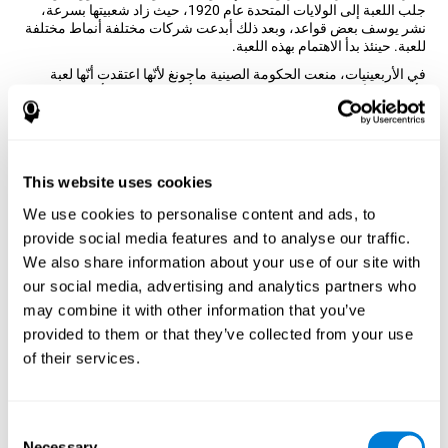
جلب اللعبة إلى الولايات المتحدة عام 1920، حيث زاد شعبيتها بسرعة،
نشر يوسف بعض قواعد، وبعد ذلك أبدعت شركات مختلفة أنماط مختلفة
للعبة. حينئذ بدأ الاهتمام بهذه اللعبة.
في الأربعينيات، منعت الحكومة الصينية ماجونغ لأنّها اعتقدت أنّها لعبة
رأسمالية لأنّ بعض اللاعبين يحبون الرهان. أرادت الحكومة أن تعلب نخبة
الناس ماجونغ فقط، لأنّها خافت أنّ الفلاحين طوّروا قدراتهم المعرفية من
خلال هذه اللعبة. على كل حال، تمّ إلغاء المنع عام 1985. يكون ماجونغ
شعبيّا جدّا بسبب تصميم القطع مزينة بأشكال، وأنماط وزهور. طوّر علماء
كوجنيفيت نسخة ماجونغ للمساعدة في تدريب القدرات المعرفية
This website uses cookies
المختلفة من خلال هذه اللعبة التي نعرفها ونحبّها.
كيف تحسّن اللعبة العقلية "ماجونغ"
We use cookies to personalise content and ads, to
مهاراتي المعرفية؟
provide social media features and to analyse our traffic.
We also share information about your use of our site with
بتدريب الدماغ بألعاب عقلية مثل
ماجونغ
ننشّط نمط للتنشيط العصبي.
our social media, advertising and analytics partners who
تكرار النمط هذا من خلال التدريب قد يساعد في إنشاء تشابك جديد
may combine it with other information that you’ve
ودوائر عصبية قادرة على تنظيم
واستعادة الوظائف المعرفية الضعيفة
.
provided to them or that they’ve collected from your use
تمّ تصميم اللعبة العقلية
ماجونغ
لتنبيه قوة التكيف للجهاز العصبي
of their services.
والمساعدة
الدماغ
في الاستعادة من اضطرابات تركيبية، اضطرابات أو
أضرار تصيب قدراتنا المعرفية.
الأسبوع الأوّل
الأسبوع الثاني
الأسبوع الثالث
Consent
Necessary