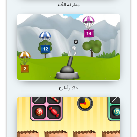
مطرقة الخٌلد
حدّد وأطرح