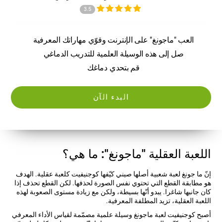
3.5
العب "ماجونغ" على الإنترنت وقوّي مهاراتك المعرفية
صل إلى هذه الوسيلة العلمية للتدريب الدماغي
قم بتحدي دماغك
البدء الآن
اللعبة العقلية "ماجونغ": ما هي؟
إنّ ما جونغ لعبة شعبية أصلها صيني كيّفها كوجنيفيت كلعبة عقلية. الهدف
هو مطابقة القطع التي تحتوي نفس الصورة لحذفها. لكن القطع تحذف إذا
كان جانبها شاغرا. يبدو أنّها بسيطة، ولكن مع زيادة مستوى الصعوبة لهذه
اللعبة العقلية، تزيد المطلفة المعرفية.
أصبح كوجنيفيت لعبة ماجونغ وسيلة علمية مصمّمة لقياس الأداء المعرفي