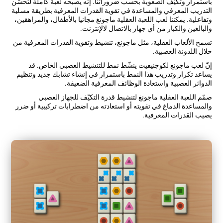
باستمرار وتكيّف الصعوبة بحسب ضروراتنا. إنّه يصبحه لعبة كاملة لتحسّن
التدريب المعرفي والمساعدة في تقوية القدرات المعرفية بطريقة مسلية
وتفاعلية. يمكننا لعب اللعبة العقلية ماجونغ مجانيا بالأطفال، والمراهقين،
والبالغين والكبار من أي جهاز بالاتصال لالإنترنت.
تسمح الألعاب العقلية، مثل ماجونغ، تنشيط وتقوية القدرات المعرفية من
خلال اللدونة العصبية.
إنّ لعب ماجونغ لكوجنيفيت ينشّط نمط للتنشيط العصبي الخاص. قد
يساعد تكرار وتدريب هذا النمط باستمرار في إنشاء تشابك جديد وتنظيم
الدوائر العصبية واستعادة الوظائف المعرفية الضعيفة.
صمّم اللعبة العقلية ماجونغ لتنشيط قدرة التكيّف للجهاز العصبي
والمساعدة الدماغ في تقويته أو استعادته من اضطرابات تركيبية أو ضرر
يصيب القدرات المعرفية.