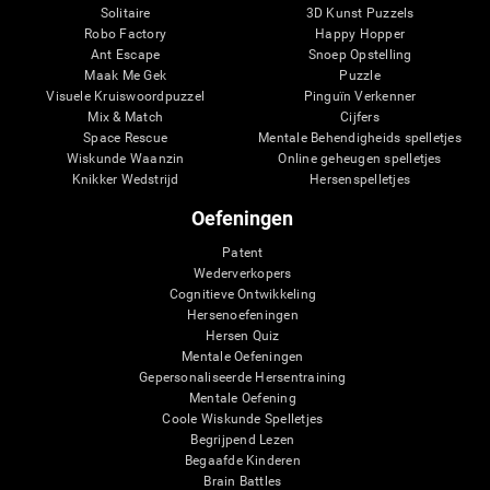
Solitaire
3D Kunst Puzzels
Robo Factory
Happy Hopper
Ant Escape
Snoep Opstelling
Maak Me Gek
Puzzle
Visuele Kruiswoordpuzzel
Pinguïn Verkenner
Mix & Match
Cijfers
Space Rescue
Mentale Behendigheids spelletjes
Wiskunde Waanzin
Online geheugen spelletjes
Knikker Wedstrijd
Hersenspelletjes
Oefeningen
Patent
Wederverkopers
Cognitieve Ontwikkeling
Hersenoefeningen
Hersen Quiz
Mentale Oefeningen
Gepersonaliseerde Hersentraining
Mentale Oefening
Coole Wiskunde Spelletjes
Begrijpend Lezen
Begaafde Kinderen
Brain Battles