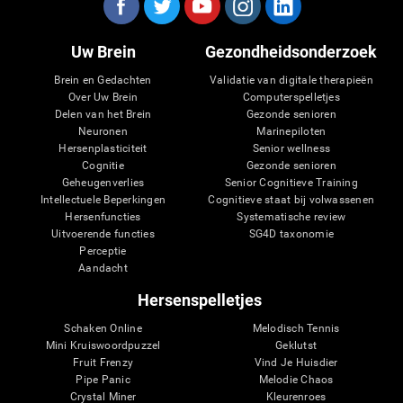
Uw Brein
Gezondheidsonderzoek
Brein en Gedachten
Validatie van digitale therapieën
Over Uw Brein
Computerspelletjes
Delen van het Brein
Gezonde senioren
Neuronen
Marinepiloten
Hersenplasticiteit
Senior wellness
Cognitie
Gezonde senioren
Geheugenverlies
Senior Cognitieve Training
Intellectuele Beperkingen
Cognitieve staat bij volwassenen
Hersenfuncties
Systematische review
Uitvoerende functies
SG4D taxonomie
Perceptie
Aandacht
Hersenspelletjes
Schaken Online
Melodisch Tennis
Mini Kruiswoordpuzzel
Geklutst
Fruit Frenzy
Vind Je Huisdier
Pipe Panic
Melodie Chaos
Crystal Miner
Kleurenroes