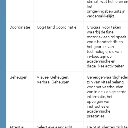
stimuli, wat het leren e
het
omgevingsbewustzijn
vergemakkelijkt.
Coördinatie
Oog-Hand Coördinatie
Cruciaal voor taken
waarbij de fijne
motoriek een rol speelt,
zoals handschrift en
het gebruik van
technologie, die van
invloed zijn op
academische en
dagelijkse activiteiten.
Geheugen
Visueel Geheugen,
Geheugenvaardighede
Verbaal Geheugen
zijn van vitaal belang
voor het vasthouden
van in de klas geleerde
informatie, het
opvolgen van
instructies en
academische
prestaties.
Attentie
Selectieve Aandacht
Helpt studenten zich te