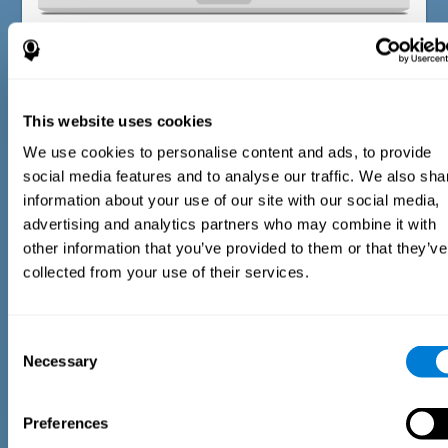
Tijdsinschattingstest
De Inschattingstest EST-II is gebaseerd op de Duration
Pattern Test (DPT) (Frota & Pereira, 2003). De testnemer
wordt gevraagd een lopende auditieve stimulus te
This website uses cookies
onderbreken om de exacte tijdsduur van de eerder
We use cookies to personalise content and ads, to provide
gepresenteerde stimulus te reproduceren. In het eerste deel
van de taak gaat de stimulus vergezeld van een bewegende
social media features and to analyse our traffic. We also sha
afbeelding. Tijdens het tweede deel van de taak blijft de
information about your use of our site with our social media,
afbeelding stilstaan.
advertising and analytics partners who may combine it with
other information that you’ve provided to them or that they’ve
collected from your use of their services.
Consent
Necessary
Selection
Preferences