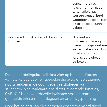
concentreren op
relevante informatie
terwijl afleidingen
worden weggefilterd,
waardoor ze beter lere
en taken beter kunnen
voltooien.
Uitvoerende
Uitvoerende Functies
Cruciaal voor
Functies
probleemoplossing,
planning, organisatie e
zelfregulatie, waardoor
academische en
levensvaardigheden
verbeteren.
Deze beoordelingsbatterij richt zich op het identificeren
van sterke gebieden en gebieden die extra ondersteuning
nodig hebben in de cognitieve vaardigheden van
studenten. Van taalvaardigheid tot uitvoerende functies,
CAB-K12 biedt waardevolle inzichten voor op maat
gemaakte interventiestrategieën en onderwijsplanning.
Door het belang van elke gemeten cognitieve vaardigheid