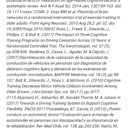
potential effects of meditation on age-related cognitive decline: a
systematic review. Ann N Y Acad Sci. 2014 Jan; 1307:89-103. doi:
10.1111/nyas.12348. 2. Voss MW et al. Plasticity of brain
networks in a randomized intervention trial of exercise training in
older adults. Front Aging Neurosci. 2010 Aug 26;2. pii: 32. doi:
10.3389/fnagi.2010.00032.Ross, L., Freed, S., Edwards, J.,
Phillips, C. & Ball, K. (2017) The impact of Three Cognitive
Training Programs on Driving Cessation Across 10 Years: A
Randomized Controlled Trial. The Gerontologist, vol. 57 (5),
pp.838-846. Badenes, D., Casas, L., Aguilar, M. & Cejudo, J.
(2007) Discriminación de la valoración de la capacidad de
conducción de vehículos en personas con diagnóstico de
deterioro cognitivo ligero y demencia en los exámenes de
conducción normalizados. MAPFRE Medicina, vol. 18 (2), pp.98-
107. Ball, K., Edwards, J., Ross, L. & McGwin, G. (2010) Cognitive
Training Decreases Motor Vehicle Collision Involvement Among
Older Drivers. J Am Geriatr Soc, vol. 58 (11), pp.2017-
2113.Alyamani, H., Alsharfan, M., Kavakli-Thorne, M. & Jahani, H.
(2017) Towards a Driving Training System to Support Cognitive
Flexibility. PACIS 2017 Proceedings, 87. García, D. (2010) ¿Puedo
conducir un automóvil, doctor? Evaluación para el manejo de
automóviles en personas con discapacidad y su importancia en
la rehabilitación. Rev Med Chile, vol. 138, pp.243-250. Riaño, M.,