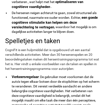
optimaliseren van
verbeteren , wat helpt met het
cognitieve vaardigheden
.
De hersenen neigen achteruit te gaan, zowel structureel als
een goede
functioneel, naarmate we ouder worden. Echter,
cognitieve stimulatie kan helpen om deze
verslechtering te vertragen
, waardoor het mogelijk is om
dagelijkse activiteiten langer te blijven doen.
Spelletjes en taken
CogniFit is een hulpmiddel dat is opgebouwd uit een aantal
verschillende activiteiten. Meer dan 30 hersenenspelen en 20
beoordelingstaken maken dit hersentrainingsprogramma tot wat
het is. Hier vindt u enkele voorbeelden van de taken en spellen in
het hersentrainingsprogramma voor autorijden:
Verkeersregelaar
: De gebruiker moet voorkomen dat de
auto's tegen elkaar botsen door de stoplichten op het scherm
te veranderen. Dit vereist verdeelde aandacht en andere
belangrijke cognitieve vaardigheden. Het verbeteren van
deze cognitieve vaardigheid is belangrijk, omdat dit het
mogelijk maakt om elke taak die meer dan één perceptieve,
motorische of cognitieve activiteit tegelijk vereist, zoals