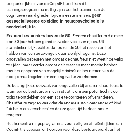
toegankelijkheid van de CogniFit tool, kan dit
trainingsprogramma nuttig zijn voor het trainen van de
geen
cognitieve vaardigheden bij de meeste mensen,
gespecialiseerde opleiding in neuropsychologie is
noodzakelijk is
.
Ervaren bestuurders boven de 50
: Ervaren chauffeurs die meer
dan 30 jaar hebben gereden, weten veel over rijden. Uit
statistieken blijkt echter, dat boven de 50 het risico van het
hebben van een auto-ongeluk aanzienlijk hoger is. Deze
ongevallen gebeuren niet omdat de chauffeur niet weet hoe veilig
te rijden, maar eerder omdat de hersenen meer moeite hebben
met het opsporen van mogelijke risico's en het nemen van de
nodige maatregelen om een ongeval te voorkomen.
De belangrijkste oorzaak van ongevallen bij ervaren chauffeurs is
wanneer de bestuurder niet in staat is om een potentieel risico
tijdig te ontdekken om een actie te corrigeren of veranderen.
Chauffeurs zeggen vaak dat de andere auto, voetganger of kind
"uit het niets verscheen" en dat ze geen tijd hadden om te
reageren.
Het hersentrainingsprogramma voor veilig en efficiënt rijden van
CogniFit is speciaal ontworpen voor deze bestuurders, daar het