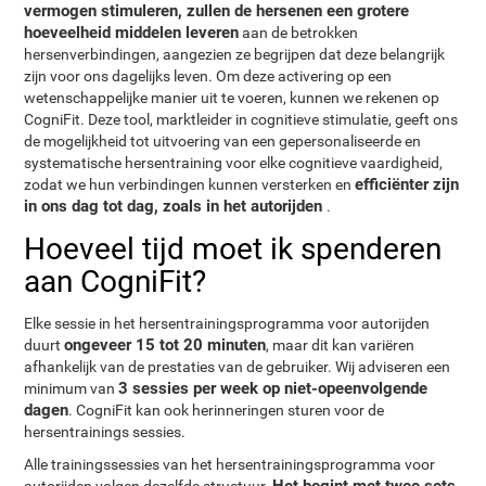
vermogen stimuleren, zullen de hersenen een grotere
hoeveelheid middelen leveren
aan de betrokken
hersenverbindingen, aangezien ze begrijpen dat deze belangrijk
zijn voor ons dagelijks leven. Om deze activering op een
wetenschappelijke manier uit te voeren, kunnen we rekenen op
CogniFit. Deze tool, marktleider in cognitieve stimulatie, geeft ons
de mogelijkheid tot uitvoering van een gepersonaliseerde en
systematische hersentraining voor elke cognitieve vaardigheid,
efficiënter zijn
zodat we hun verbindingen kunnen versterken en
in ons dag tot dag, zoals in het autorijden
.
Hoeveel tijd moet ik spenderen
aan CogniFit?
Elke sessie in het hersentrainingsprogramma voor autorijden
ongeveer 15 tot 20 minuten
duurt
, maar dit kan variëren
afhankelijk van de prestaties van de gebruiker. Wij adviseren een
3 sessies per week op niet-opeenvolgende
minimum van
dagen
. CogniFit kan ook herinneringen sturen voor de
hersentrainings sessies.
Alle trainingssessies van het hersentrainingsprogramma voor
Het begint met twee sets
autorijden volgen dezelfde structuur.