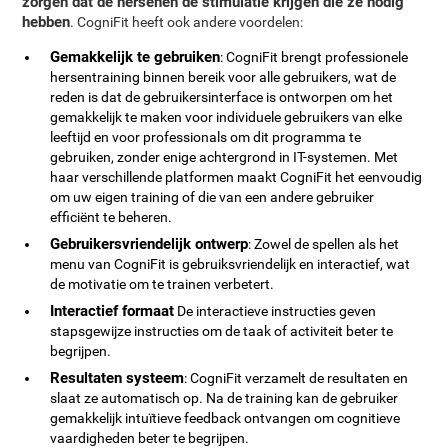
zorgen dat de hersenen de stimulatie krijgen die ze nodig
hebben
. CogniFit heeft ook andere voordelen:
Gemakkelijk te gebruiken
: CogniFit brengt professionele
hersentraining binnen bereik voor alle gebruikers, wat de
reden is dat de gebruikersinterface is ontworpen om het
gemakkelijk te maken voor individuele gebruikers van elke
leeftijd en voor professionals om dit programma te
gebruiken, zonder enige achtergrond in IT-systemen. Met
haar verschillende platformen maakt CogniFit het eenvoudig
om uw eigen training of die van een andere gebruiker
efficiënt te beheren.
Gebruikersvriendelijk ontwerp
: Zowel de spellen als het
menu van CogniFit is gebruiksvriendelijk en interactief, wat
de motivatie om te trainen verbetert.
Interactief formaat
De interactieve instructies geven
stapsgewijze instructies om de taak of activiteit beter te
begrijpen.
Resultaten systeem
: CogniFit verzamelt de resultaten en
slaat ze automatisch op. Na de training kan de gebruiker
gemakkelijk intuïtieve feedback ontvangen om cognitieve
vaardigheden beter te begrijpen.