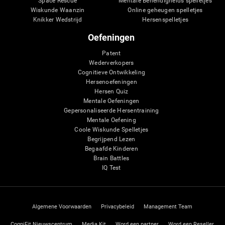
Space Rescue
Mentale Behendigheids spelletjes
Wiskunde Waanzin
Online geheugen spelletjes
Knikker Wedstrijd
Hersenspelletjes
Oefeningen
Patent
Wederverkopers
Cognitieve Ontwikkeling
Hersenoefeningen
Hersen Quiz
Mentale Oefeningen
Gepersonaliseerde Hersentraining
Mentale Oefening
Coole Wiskunde Spelletjes
Begrijpend Lezen
Begaafde Kinderen
Brain Battles
IQ Test
Algemene Voorwaarden
Privacybeleid
Management Team
CogniFit Nieuwscentrum
Media Kit
Word een partner
Word een Reseller