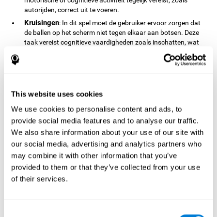
autorijden, correct uit te voeren.
Kruisingen
: In dit spel moet de gebruiker ervoor zorgen dat
de ballen op het scherm niet tegen elkaar aan botsen. Deze
taak vereist cognitieve vaardigheden zoals inschatten, wat
een belangrijke vaardigheid is die we in het dagelijks leven
gebruiken, bijvoorbeeld wanneer je moet stoppen voor een
stoplicht.
Onoplettendheid Test FOCU-SHIF
De onoplettendheid test
This website uses cookies
FOCU-SHIF is gebaseerd op de klassieke Conners (CPT) test.
Deze taak vereist dat de gebruiker een tijd lang aandacht
We use cookies to personalise content and ads, to
besteedt aan het computerscherm. Deze taak zal helpen met
provide social media features and to analyse our traffic.
het evalueren van mogelijke gedragsmatige veranderingen,
We also share information about your use of our site with
zoals impulsiviteit, onrust, onoplettendheid, en anderen.
our social media, advertising and analytics partners who
Bijenballon
: De gebruiker moet de ballonnen lek steken door
may combine it with other information that you’ve
er boven te zweven, en daarbij de gevaarlijke rode gebieden
en bommen vermijden. In meer gevorderde levels zal deze
provided to them or that they’ve collected from your use
taak cognitieve schakeling vereisen. Dit is ook een belangrijke
of their services.
vaardigheid in het dagelijks leven, omdat het ons in staat
stelt te reageren op een onverwachte situatie, zoals wanneer
de straat is afgezet.
Consent
Juwelen Breker
: In dit spel moet de gebruiker de balk