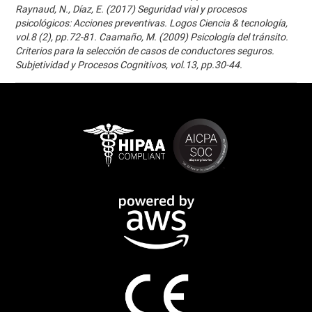
Raynaud, N., Díaz, E. (2017) Seguridad vial y procesos
psicológicos: Acciones preventivas. Logos Ciencia & tecnología,
vol.8 (2), pp.72-81. Caamaño, M. (2009) Psicología del tránsito.
Criterios para la selección de casos de conductores seguros.
Subjetividad y Procesos Cognitivos, vol.13, pp.30-44.