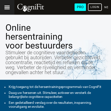
PRO
LOGIN
NED
Online
hersentraining
voor bestuurders
Stimuleer de cognitieve vaardigheden
gebruikt bij autorijden. Verbeter gezichtsveld,
concentratie, reactietijd en reflexen op de
weg. Verbeter de rijveiligheid en verminder
ongevallen achter het stuur.
Krijg toegang tot de hersentrainingsprogramma's van CogniFit
Daag uw hersenen uit. Stimuleer, activeer en versterk de
belangrijkste cognitieve capaciteiten
Een gedetailleerd verslag over de resultaten, inspanning,
vooruitgang en evolutie.