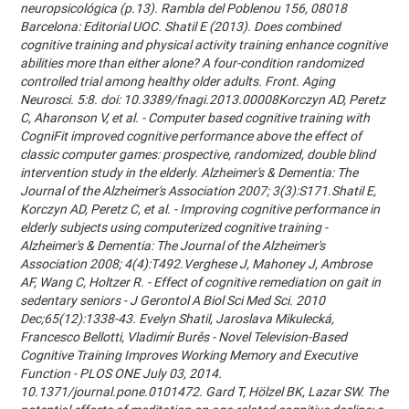
neuropsicológica (p.13). Rambla del Poblenou 156, 08018
Barcelona: Editorial UOC. Shatil E (2013). Does combined
cognitive training and physical activity training enhance cognitive
abilities more than either alone? A four-condition randomized
controlled trial among healthy older adults. Front. Aging
Neurosci. 5:8. doi: 10.3389/fnagi.2013.00008Korczyn AD, Peretz
C, Aharonson V, et al. - Computer based cognitive training with
CogniFit improved cognitive performance above the effect of
classic computer games: prospective, randomized, double blind
intervention study in the elderly. Alzheimer's & Dementia: The
Journal of the Alzheimer's Association 2007; 3(3):S171.Shatil E,
Korczyn AD, Peretz C, et al. - Improving cognitive performance in
elderly subjects using computerized cognitive training -
Alzheimer's & Dementia: The Journal of the Alzheimer's
Association 2008; 4(4):T492.Verghese J, Mahoney J, Ambrose
AF, Wang C, Holtzer R. - Effect of cognitive remediation on gait in
sedentary seniors - J Gerontol A Biol Sci Med Sci. 2010
Dec;65(12):1338-43. Evelyn Shatil, Jaroslava Mikulecká,
Francesco Bellotti, Vladimír Burěs - Novel Television-Based
Cognitive Training Improves Working Memory and Executive
Function - PLOS ONE July 03, 2014.
10.1371/journal.pone.0101472. Gard T, Hölzel BK, Lazar SW. The