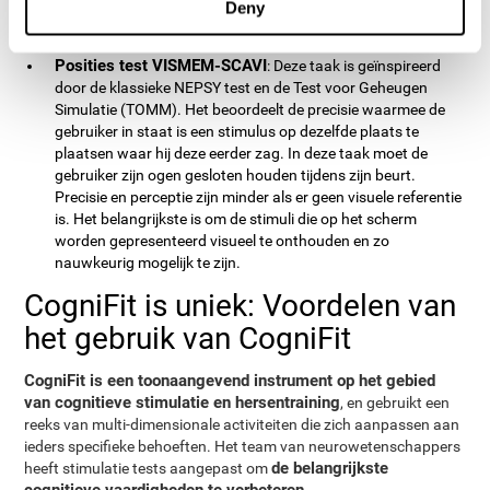
Deny
ook gebruiken bij het zoeken naar een bepaald artikel in de
supermarkt.
Posities test VISMEM-SCAVI
: Deze taak is geïnspireerd
door de klassieke NEPSY test en de Test voor Geheugen
Simulatie (TOMM). Het beoordeelt de precisie waarmee de
gebruiker in staat is een stimulus op dezelfde plaats te
plaatsen waar hij deze eerder zag. In deze taak moet de
gebruiker zijn ogen gesloten houden tijdens zijn beurt.
Precisie en perceptie zijn minder als er geen visuele referentie
is. Het belangrijkste is om de stimuli die op het scherm
worden gepresenteerd visueel te onthouden en zo
nauwkeurig mogelijk te zijn.
CogniFit is uniek: Voordelen van
het gebruik van CogniFit
CogniFit is een toonaangevend instrument op het gebied
van cognitieve stimulatie en hersentraining
, en gebruikt een
reeks van multi-dimensionale activiteiten die zich aanpassen aan
ieders specifieke behoeften. Het team van neurowetenschappers
de belangrijkste
heeft stimulatie tests aangepast om
cognitieve vaardigheden te verbeteren
.