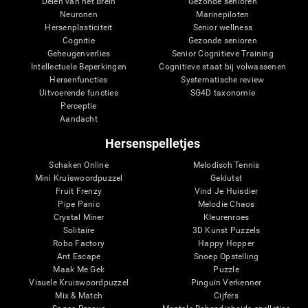
Delen van het Brein
Gezonde senioren
Neuronen
Marinepiloten
Hersenplasticiteit
Senior wellness
Cognitie
Gezonde senioren
Geheugenverlies
Senior Cognitieve Training
Intellectuele Beperkingen
Cognitieve staat bij volwassenen
Hersenfuncties
Systematische review
Uitvoerende functies
SG4D taxonomie
Perceptie
Aandacht
Hersenspelletjes
Schaken Online
Melodisch Tennis
Mini Kruiswoordpuzzel
Geklutst
Fruit Frenzy
Vind Je Huisdier
Pipe Panic
Melodie Chaos
Crystal Miner
Kleurenroes
Solitaire
3D Kunst Puzzels
Robo Factory
Happy Hopper
Ant Escape
Snoep Opstelling
Maak Me Gek
Puzzle
Visuele Kruiswoordpuzzel
Pinguïn Verkenner
Mix & Match
Cijfers