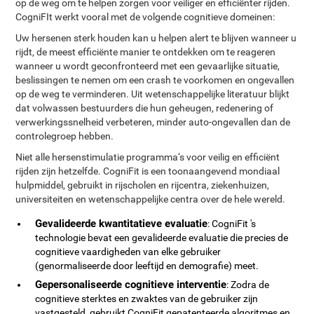
op de weg om te helpen zorgen voor veiliger en efficiënter rijden.
CogniFIt werkt vooral met de volgende cognitieve domeinen:
Uw hersenen sterk houden kan u helpen alert te blijven wanneer u
rijdt, de meest efficiënte manier te ontdekken om te reageren
wanneer u wordt geconfronteerd met een gevaarlijke situatie,
beslissingen te nemen om een crash te voorkomen en ongevallen
op de weg te verminderen. Uit wetenschappelijke literatuur blijkt
dat volwassen bestuurders die hun geheugen, redenering of
verwerkingssnelheid verbeteren, minder auto-ongevallen dan de
controlegroep hebben.
Niet alle hersenstimulatie programma‘s voor veilig en efficiënt
rijden zijn hetzelfde. CogniFit is een toonaangevend mondiaal
hulpmiddel, gebruikt in rijscholen en rijcentra, ziekenhuizen,
universiteiten en wetenschappelijke centra over de hele wereld.
Gevalideerde kwantitatieve evaluatie
: CogniFit 's
technologie bevat een gevalideerde evaluatie die precies de
cognitieve vaardigheden van elke gebruiker
(genormaliseerde door leeftijd en demografie) meet.
Gepersonaliseerde cognitieve interventie
: Zodra de
cognitieve sterktes en zwaktes van de gebruiker zijn
vastgesteld, gebruikt CogniFit gepatenteerde algoritmes en