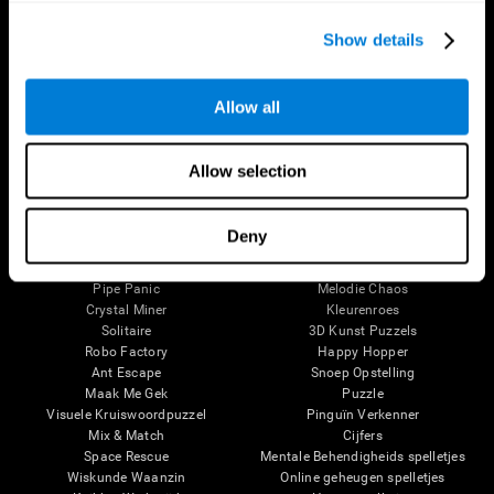
Hersenplasticiteit
Senior wellness
Cognitie
Gezonde senioren
Show details
Geheugenverlies
Senior Cognitieve Training
Intellectuele Beperkingen
Cognitieve staat bij volwassenen
Hersenfuncties
Systematische review
Allow all
Uitvoerende functies
SG4D taxonomie
Perceptie
Aandacht
Allow selection
Hersenspelletjes
Schaken Online
Melodisch Tennis
Deny
Mini Kruiswoordpuzzel
Geklutst
Fruit Frenzy
Vind Je Huisdier
Pipe Panic
Melodie Chaos
Crystal Miner
Kleurenroes
Solitaire
3D Kunst Puzzels
Robo Factory
Happy Hopper
Ant Escape
Snoep Opstelling
Maak Me Gek
Puzzle
Visuele Kruiswoordpuzzel
Pinguïn Verkenner
Mix & Match
Cijfers
Space Rescue
Mentale Behendigheids spelletjes
Wiskunde Waanzin
Online geheugen spelletjes