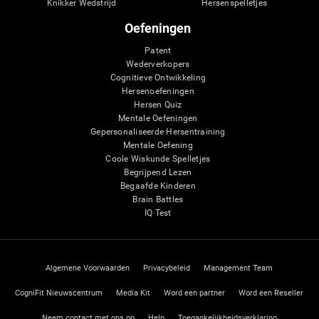
Knikker Wedstrijd
Hersenspelletjes
Oefeningen
Patent
Wederverkopers
Cognitieve Ontwikkeling
Hersenoefeningen
Hersen Quiz
Mentale Oefeningen
Gepersonaliseerde Hersentraining
Mentale Oefening
Coole Wiskunde Spelletjes
Begrijpend Lezen
Begaafde Kinderen
Brain Battles
IQ Test
Algemene Voorwaarden
Privacybeleid
Management Team
CogniFit Nieuwscentrum
Media Kit
Word een partner
Word een Reseller
Neem contact met ons op
Help
Toegankelijkheidsverklaring