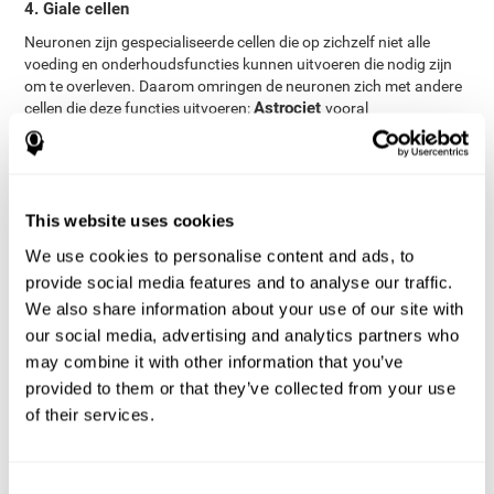
4. Giale cellen
Neuronen zijn gespecialiseerde cellen die op zichzelf niet alle
voeding en onderhoudsfuncties kunnen uitvoeren die nodig zijn
om te overleven. Daarom omringen de neuronen zich met andere
Astrociet
cellen die deze functies uitvoeren:
vooral
verantwoordelijk voor voeding, schoonmaken en onderhoud van
Oligodendrociet
neuronen;
vooral verantwoordelijk voor het
bedekken van de axonen van het centrale zenuwstelsel me
myeline, hoewel het ook onderhouds- en verbindingsfuncties
Microglia
heeft;
vooral verantwoordelijk voor de
This website uses cookies
immunorespons, en vet verwijderen van afval en onderhoud van
We use cookies to personalise content and ads, to
Schwann cel
neuron homeostasis;
verantwoordelijk voor het
provide social media features and to analyse our traffic.
bedekken van de axonen van het perfiere zenuwstelsel met
Ependymociet
myeline, zoals getoond in de afbeelding;
We also share information about your use of our site with
verantwoordelijk voor het bedekken van de hersenventrikels en
our social media, advertising and analytics partners who
een deel van de ruggegraat.
may combine it with other information that you’ve
5. Myeline
provided to them or that they’ve collected from your use
of their services.
Myeline is een materiaal samengesteld uit proteinen en lipiden.
Het wordt gevonden als een schacht om de neuronale axonen,
waardoor deze beschermd en geisoleerd worden en 100x
efficienter het potentieel voor actie kunnen verzenden. In het
Consent