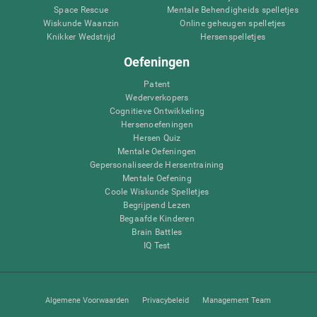
Space Rescue
Mentale Behendigheids spelletjes
Wiskunde Waanzin
Online geheugen spelletjes
Knikker Wedstrijd
Hersenspelletjes
Oefeningen
Patent
Wederverkopers
Cognitieve Ontwikkeling
Hersenoefeningen
Hersen Quiz
Mentale Oefeningen
Gepersonaliseerde Hersentraining
Mentale Oefening
Coole Wiskunde Spelletjes
Begrijpend Lezen
Begaafde Kinderen
Brain Battles
IQ Test
Algemene Voorwaarden
Privacybeleid
Management Team