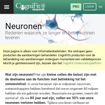
PRO
LOGIN
NED
Neuronen
Redenen waarom ze langer en beter kunnen
leveren
Deze pagina is alleen voor informatiedoeleinden. We verkopen geen
producten die aandoeningen behandelen. CogniFit's producten voor de
behandeling van aandoeningen ondergaan momenteel een validatieproces.
Mocht je geïnteresseerd zijn, bezoek dan het
CogniFit Onderzoeksplatform
Wat zijn neuronen?
kleine cellen die belast zijn met
Het zijn
de deelname aan de functies met betrekking tot het
zenuwstelsel.
In onze hersenen zijn er miljoenen neuronen,
wetenschappers hebben berekend dat we er ongeveer 80 miljoen
hebben als we geboren worden. Naarmate we groeien, neemt dit
80 jaar oud zijn, zullen we 30% van onze
aantal af. Als we
neuronen verloren hebben.
Tijdens ons leven verliezen en