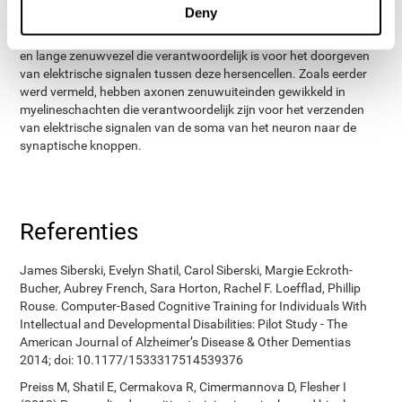
8. Axon
Deny
Het axon is een ander hoofddeel van het neuron. Het is een fijne
en lange zenuwvezel die verantwoordelijk is voor het doorgeven
van elektrische signalen tussen deze hersencellen. Zoals eerder
werd vermeld, hebben axonen zenuwuiteinden gewikkeld in
myelineschachten die verantwoordelijk zijn voor het verzenden
van elektrische signalen van de soma van het neuron naar de
synaptische knoppen.
Referenties
James Siberski, Evelyn Shatil, Carol Siberski, Margie Eckroth-
Bucher, Aubrey French, Sara Horton, Rachel F. Loefflad, Phillip
Rouse. Computer-Based Cognitive Training for Individuals With
Intellectual and Developmental Disabilities: Pilot Study - The
American Journal of Alzheimer’s Disease & Other Dementias
2014; doi: 10.1177/1533317514539376
Preiss M, Shatil E, Cermakova R, Cimermannova D, Flesher I