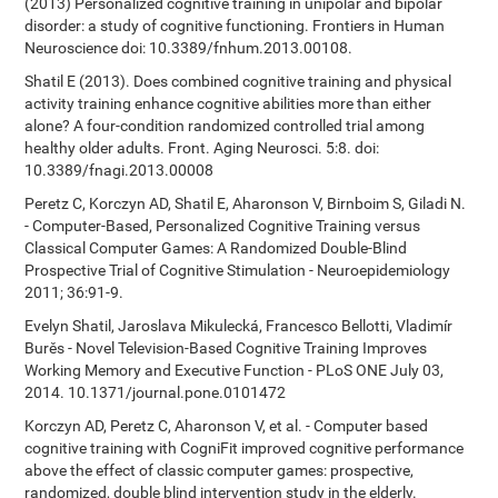
(2013) Personalized cognitive training in unipolar and bipolar
disorder: a study of cognitive functioning. Frontiers in Human
Neuroscience doi: 10.3389/fnhum.2013.00108.
Shatil E (2013). Does combined cognitive training and physical
activity training enhance cognitive abilities more than either
alone? A four-condition randomized controlled trial among
healthy older adults. Front. Aging Neurosci. 5:8. doi:
10.3389/fnagi.2013.00008
Peretz C, Korczyn AD, Shatil E, Aharonson V, Birnboim S, Giladi N.
- Computer-Based, Personalized Cognitive Training versus
Classical Computer Games: A Randomized Double-Blind
Prospective Trial of Cognitive Stimulation - Neuroepidemiology
2011; 36:91-9.
Evelyn Shatil, Jaroslava Mikulecká, Francesco Bellotti, Vladimír
Burěs - Novel Television-Based Cognitive Training Improves
Working Memory and Executive Function - PLoS ONE July 03,
2014. 10.1371/journal.pone.0101472
Korczyn AD, Peretz C, Aharonson V, et al. - Computer based
cognitive training with CogniFit improved cognitive performance
above the effect of classic computer games: prospective,
randomized, double blind intervention study in the elderly.