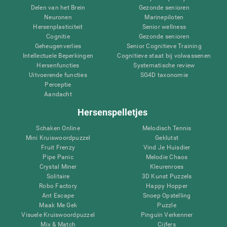
Delen van het Brein
Gezonde senioren
Neuronen
Marinepiloten
Hersenplasticiteit
Senior wellness
Cognitie
Gezonde senioren
Geheugenverlies
Senior Cognitieve Training
Intellectuele Beperkingen
Cognitieve staat bij volwassenen
Hersenfuncties
Systematische review
Uitvoerende functies
SG4D taxonomie
Perceptie
Aandacht
Hersenspelletjes
Schaken Online
Melodisch Tennis
Mini Kruiswoordpuzzel
Geklutst
Fruit Frenzy
Vind Je Huisdier
Pipe Panic
Melodie Chaos
Crystal Miner
Kleurenroes
Solitaire
3D Kunst Puzzels
Robo Factory
Happy Hopper
Ant Escape
Snoep Opstelling
Maak Me Gek
Puzzle
Visuele Kruiswoordpuzzel
Pinguïn Verkenner
Mix & Match
Cijfers